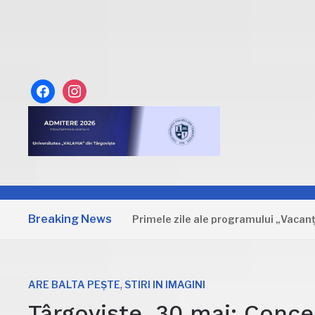
facebook
instagram
Breaking News
Dâmbovița: Primele zile ale programului „Vacanță la m
,
ARE BALTA PEȘTE
STIRI IN IMAGINI
Târgoviște, 30 mai: Concer