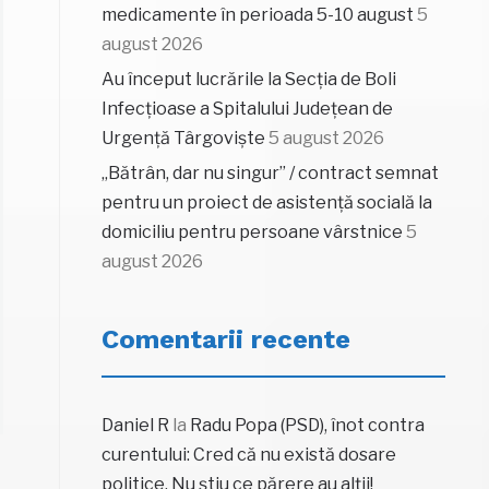
medicamente în perioada 5-10 august
5
august 2026
Au început lucrările la Secția de Boli
Infecțioase a Spitalului Județean de
Urgență Târgoviște
5 august 2026
„Bătrân, dar nu singur” / contract semnat
pentru un proiect de asistență socială la
domiciliu pentru persoane vârstnice
5
august 2026
Comentarii recente
Daniel R
la
Radu Popa (PSD), înot contra
curentului: Cred că nu există dosare
politice. Nu știu ce părere au alții!