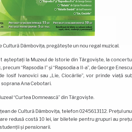
e Cultură Dâmboviţa, pregăteşte un nou regal muzical.
unt aşteptaţi la Muzeul de Istorie din Târgovişte, la concertu
c, precum “Rapsodia I” şi “Rapsodia a II-a”, de George Enescu
e Iosif Ivanovici sau „Lie, Ciocârlie”, vor prinde viaţă su
fi soprana Ana Cebotari.
Muzeal “Curtea Domnească” din Târgovişte.
udeţean de Cultură Dâmboviţa, telefon 0245613112. Preţul unu
oare redusă costă 10 lei, iar biletele pentru grupuri au preţu
studenţii şi pensionarii.