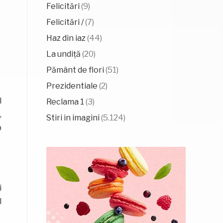
Felicitări
(9)
Felicitări /
(7)
Haz din iaz
(44)
La undiță
(20)
Pământ de flori
(51)
Prezidentiale
(2)
l
Reclama 1
(3)
,
Stiri in imagini
(5.124)
b
i
l