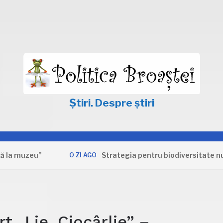
Știri. Despre știri
uzeu”
Strategia pentru biodiversitate nu apără
O ZI AGO
t „Lie, Ciocârlie” –