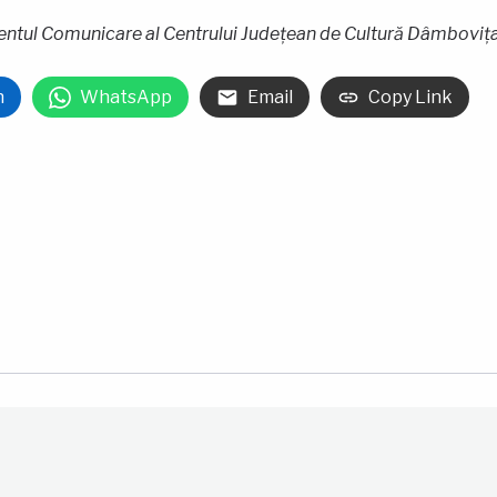
tul Comunicare al Centrului Judeţean de Cultură Dâmboviţ
n
WhatsApp
Email
Copy Link