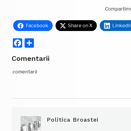
Compartimen
Facebook
Share on X
LinkedI
Facebook
Partajează
Comentarii
comentarii
Politica Broastei