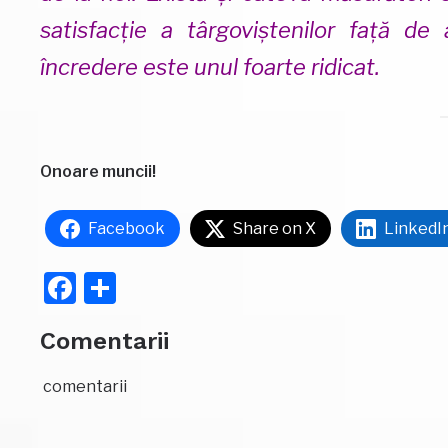
satisfacție a târgoviștenilor față de 
încredere este unul foarte ridicat.
Onoare muncii!
Facebook
Share on X
LinkedI
Facebook
Partajează
Comentarii
comentarii