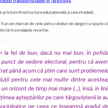
talizat transportul public în Târgoviște
le privind infrastructura educațională și cea stradală.
 fi un an marcat de cele patru rânduri de alegeri și spune c
flectă în sondajele recente:
n la fel de bun, dacă nu mai bun, în pofid
in punct de vedere electoral, pentru că ave
strat până acum că știm care sunt problemel
oluții pentru cele mai multe dintre acestea
 un orizont de timp mai mare (…), însă, în lini
lțimea așteptărilor pe care târgoviștenii le a
i sociologice pe ceea ce înseamnă gradul d