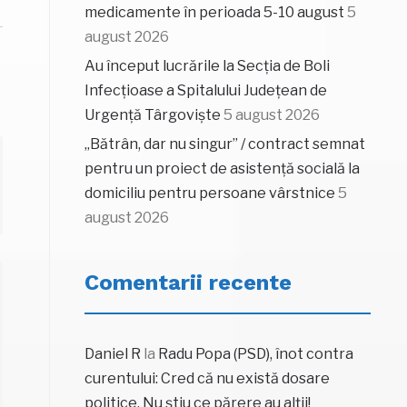
medicamente în perioada 5-10 august
5
august 2026
Au început lucrările la Secția de Boli
Infecțioase a Spitalului Județean de
Urgență Târgoviște
5 august 2026
„Bătrân, dar nu singur” / contract semnat
pentru un proiect de asistență socială la
domiciliu pentru persoane vârstnice
5
august 2026
Comentarii recente
Daniel R
la
Radu Popa (PSD), înot contra
curentului: Cred că nu există dosare
politice. Nu știu ce părere au alții!