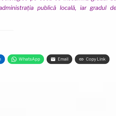
administrația publică locală, iar gradul d
n
WhatsApp
Email
Copy Link