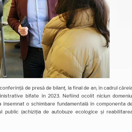
conferință de presă de bilanț, la final de an, în cadrul cărei
inistrative bifate în 2023. Nefiind ocolit niciun domeniu
că a însemnat o schimbare fundamentală în componenta d
l public (achiziția de autobuze ecologice și reabilitare