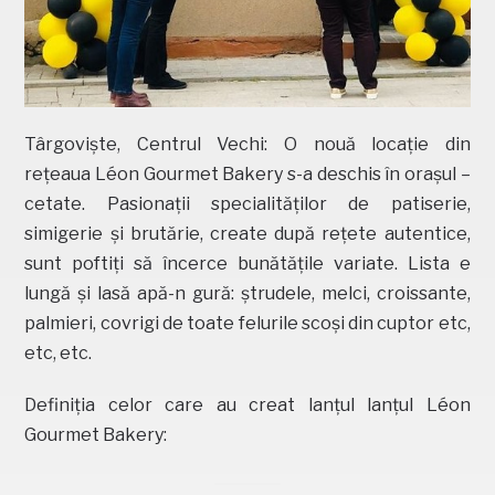
Târgoviște, Centrul Vechi: O nouă locație din
rețeaua Léon Gourmet Bakery s-a deschis în orașul –
cetate. Pasionații specialităților de patiserie,
simigerie și brutărie, create după rețete autentice,
sunt poftiți să încerce bunătățile variate. Lista e
lungă și lasă apă-n gură: ștrudele, melci, croissante,
palmieri, covrigi de toate felurile scoși din cuptor etc,
etc, etc.
Definiția celor care au creat lanțul lanțul Léon
Gourmet Bakery: