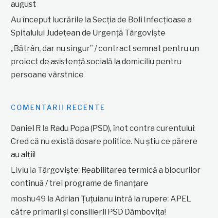
august
Au început lucrările la Secția de Boli Infecțioase a
Spitalului Județean de Urgență Târgoviște
„Bătrân, dar nu singur” / contract semnat pentru un
proiect de asistență socială la domiciliu pentru
persoane vârstnice
COMENTARII RECENTE
Daniel R
la
Radu Popa (PSD), înot contra curentului:
Cred că nu există dosare politice. Nu știu ce părere
au alții!
Liviu
la
Târgoviște: Reabilitarea termică a blocurilor
continuă / trei programe de finanțare
moshu49
la
Adrian Țuțuianu intră la rupere: APEL
către primarii și consilierii PSD Dâmbovița!