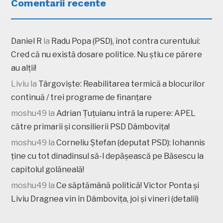
Comentarii recente
Daniel R
la
Radu Popa (PSD), înot contra curentului:
Cred că nu există dosare politice. Nu știu ce părere
au alții!
Liviu
la
Târgoviște: Reabilitarea termică a blocurilor
continuă / trei programe de finanțare
moshu49
la
Adrian Țuțuianu intră la rupere: APEL
către primarii și consilierii PSD Dâmbovița!
moshu49
la
Corneliu Ștefan (deputat PSD): Iohannis
ține cu tot dinadinsul să-l depășească pe Băsescu la
capitolul golăneală!
moshu49
la
Ce săptămână politică! Victor Ponta și
Liviu Dragnea vin în Dâmbovița, joi și vineri (detalii)