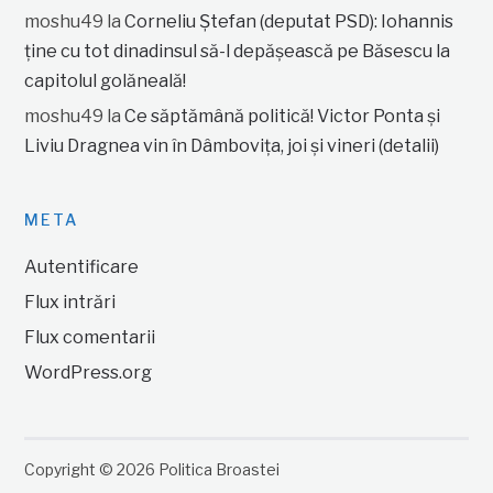
moshu49
la
Corneliu Ștefan (deputat PSD): Iohannis
ține cu tot dinadinsul să-l depășească pe Băsescu la
capitolul golăneală!
moshu49
la
Ce săptămână politică! Victor Ponta și
Liviu Dragnea vin în Dâmbovița, joi și vineri (detalii)
META
Autentificare
Flux intrări
Flux comentarii
WordPress.org
Copyright © 2026 Politica Broastei