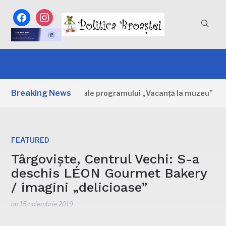
facebook
instagram
Breaking News
imele zile ale programului „Vacanță la muzeu”
O ZI AGO
FEATURED
Târgoviște, Centrul Vechi: S-a
deschis LÉON Gourmet Bakery
/ imagini „delicioase”
on
15 noiembrie 2019