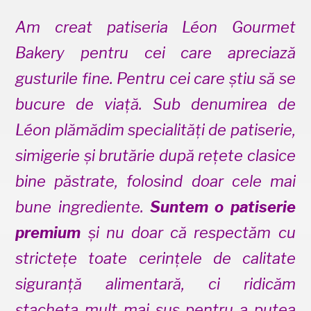
Am creat patiseria Léon Gourmet
Bakery pentru cei care apreciază
gusturile fine. Pentru cei care ştiu să se
bucure de viaţă. Sub denumirea de
Léon plămădim specialităţi de patiserie,
simigerie şi brutărie după reţete clasice
bine păstrate, folosind doar cele mai
bune ingrediente.
Suntem o patiserie
premium
și nu doar că respectăm cu
stricteţe toate cerințele de calitate
siguranță alimentară, ci ridicăm
ştacheta mult mai sus pentru a putea