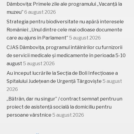
Dâmbovița: Primele zile ale programului „Vacanță la
muzeu”
6 august 2026
Strategia pentru biodiversitate nu apără interesele
României: „Unul dintre cele mai odioase documente
care au ajuns în Parlament”
5 august 2026
CJAS Dâmbovița, programul întâlnirilor cu furnizorii
de servicii medicale și medicamente în perioada 5-10
august
5 august 2026
Au început lucrările la Secția de Boli Infecțioase a
Spitalului Județean de Urgență Târgoviște
5 august
2026
„Bătrân, dar nu singur” / contract semnat pentru un
proiect de asistență socială la domiciliu pentru
persoane vârstnice
5 august 2026