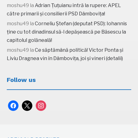
moshu49
la
Adrian Țuțuianu intră la rupere: APEL
către primarii și consilierii PSD Dâmbovița!
moshu49
la
Corneliu Ștefan (deputat PSD): Iohannis
ține cu tot dinadinsul să-l depășească pe Băsescu la
capitolul golăneală!
moshu49
la
Ce săptămână politică! Victor Ponta și
Liviu Dragnea vin în Dâmbovița, joi și vineri (detalii)
Follow us
facebook
x
instagram