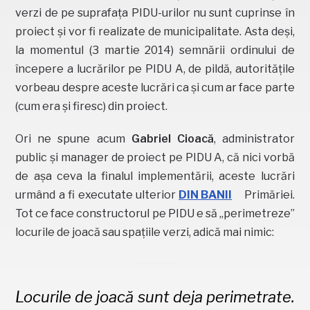
verzi de pe suprafața PIDU-urilor nu sunt cuprinse în
proiect și vor fi realizate de municipalitate. Asta deși,
la momentul (3 martie 2014) semnării ordinului de
începere a lucrărilor pe PIDU A, de pildă, autoritățile
vorbeau despre aceste lucrări ca și cum ar face parte
(cum era și firesc) din proiect.
Ori ne spune acum
Gabriel Cioacă
, administrator
public și manager de proiect pe PIDU A, că nici vorbă
de așa ceva la finalul implementării, aceste lucrări
urmând a fi executate ulterior
DIN BANII
Primăriei.
Tot ce face constructorul pe PIDU e să „perimetreze”
locurile de joacă sau spațiile verzi, adică mai nimic:
Locurile de joacă sunt deja perimetrate.