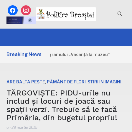
facebook
instagram
Breaking News
imele zile ale programului „Vacanță la muzeu”
21 DE OR
,
,
ARE BALTA PEȘTE
PĂMÂNT DE FLORI
STIRI IN IMAGINI
TÂRGOVIȘTE: PIDU-urile nu
includ și locuri de joacă sau
spații verzi. Trebuie să le facă
Primăria, din bugetul propriu!
on
28 martie 2015