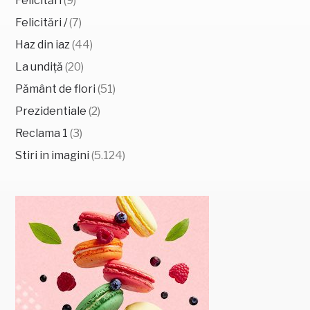
Felicitări
(9)
Felicitări /
(7)
Haz din iaz
(44)
La undiță
(20)
Pământ de flori
(51)
Prezidentiale
(2)
Reclama 1
(3)
Stiri in imagini
(5.124)