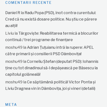
COMENTARII RECENTE
Daniel R
la
Radu Popa (PSD), înot contra curentului:
Cred că nu există dosare politice. Nu știu ce părere
au alții!
Liviu
la
Târgoviște: Reabilitarea termică a blocurilor
continuă / trei programe de finanțare
moshu49
la
Adrian Țuțuianu intră la rupere: APEL
către primarii și consilierii PSD Dâmbovița!
moshu49
la
Corneliu Ștefan (deputat PSD): Iohannis
ține cu tot dinadinsul să-l depășească pe Băsescu la
capitolul golăneală!
moshu49
la
Ce săptămână politică! Victor Ponta și
Liviu Dragnea vin în Dâmbovița, joi și vineri (detalii)
META