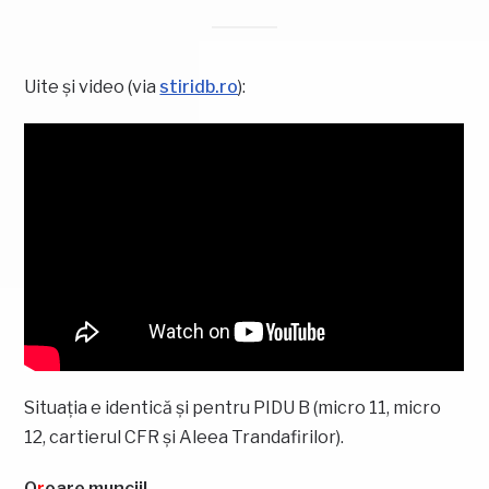
Uite și video (via
stiridb.ro
):
Situația e identică și pentru PIDU B (micro 11, micro
12, cartierul CFR și Aleea Trandafirilor).
O
r
oare muncii!