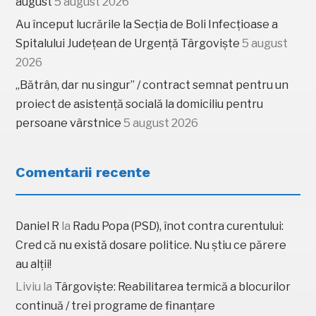
august
5 august 2026
Au început lucrările la Secția de Boli Infecțioase a
Spitalului Județean de Urgență Târgoviște
5 august
2026
„Bătrân, dar nu singur” / contract semnat pentru un
proiect de asistență socială la domiciliu pentru
persoane vârstnice
5 august 2026
Comentarii recente
Daniel R
la
Radu Popa (PSD), înot contra curentului:
Cred că nu există dosare politice. Nu știu ce părere
au alții!
Liviu
la
Târgoviște: Reabilitarea termică a blocurilor
continuă / trei programe de finanțare