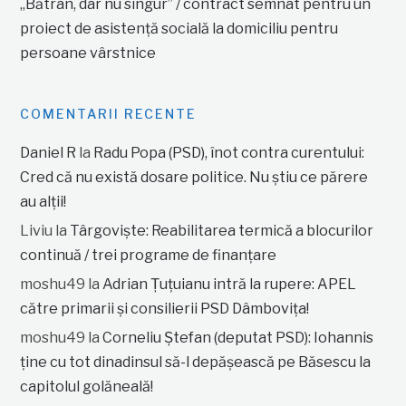
„Bătrân, dar nu singur” / contract semnat pentru un
proiect de asistență socială la domiciliu pentru
persoane vârstnice
COMENTARII RECENTE
Daniel R
la
Radu Popa (PSD), înot contra curentului:
Cred că nu există dosare politice. Nu știu ce părere
au alții!
Liviu
la
Târgoviște: Reabilitarea termică a blocurilor
continuă / trei programe de finanțare
moshu49
la
Adrian Țuțuianu intră la rupere: APEL
către primarii și consilierii PSD Dâmbovița!
moshu49
la
Corneliu Ștefan (deputat PSD): Iohannis
ține cu tot dinadinsul să-l depășească pe Băsescu la
capitolul golăneală!