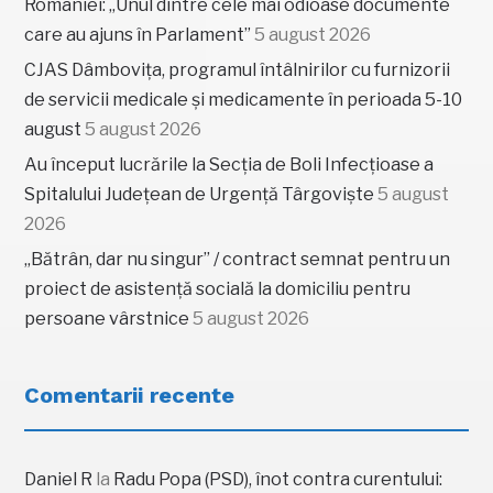
României: „Unul dintre cele mai odioase documente
care au ajuns în Parlament”
5 august 2026
CJAS Dâmbovița, programul întâlnirilor cu furnizorii
de servicii medicale și medicamente în perioada 5-10
august
5 august 2026
Au început lucrările la Secția de Boli Infecțioase a
Spitalului Județean de Urgență Târgoviște
5 august
2026
„Bătrân, dar nu singur” / contract semnat pentru un
proiect de asistență socială la domiciliu pentru
persoane vârstnice
5 august 2026
Comentarii recente
Daniel R
la
Radu Popa (PSD), înot contra curentului: