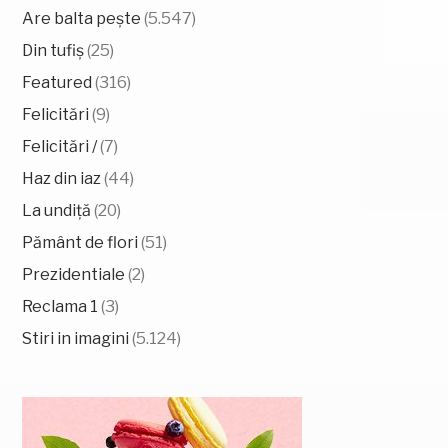
Are balta pește
(5.547)
Din tufiș
(25)
Featured
(316)
Felicitări
(9)
Felicitări /
(7)
Haz din iaz
(44)
La undiță
(20)
Pământ de flori
(51)
Prezidentiale
(2)
Reclama 1
(3)
Stiri in imagini
(5.124)