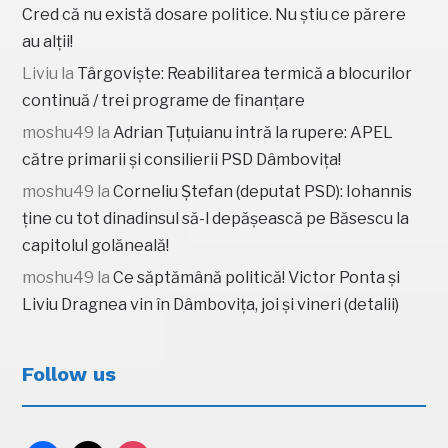
Cred că nu există dosare politice. Nu știu ce părere
au alții!
Liviu
la
Târgoviște: Reabilitarea termică a blocurilor
continuă / trei programe de finanțare
moshu49
la
Adrian Țuțuianu intră la rupere: APEL
către primarii și consilierii PSD Dâmbovița!
moshu49
la
Corneliu Ștefan (deputat PSD): Iohannis
ține cu tot dinadinsul să-l depășească pe Băsescu la
capitolul golăneală!
moshu49
la
Ce săptămână politică! Victor Ponta și
Liviu Dragnea vin în Dâmbovița, joi și vineri (detalii)
Follow us