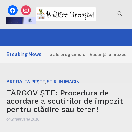
facebook
instagram
Breaking News
bovița: Primele zile ale programului „Vacanță la muzeu”
,
ARE BALTA PEȘTE
STIRI IN IMAGINI
TÂRGOVIȘTE: Procedura de
acordare a scutirilor de impozit
pentru clădire sau teren!
on
2 februarie 2016