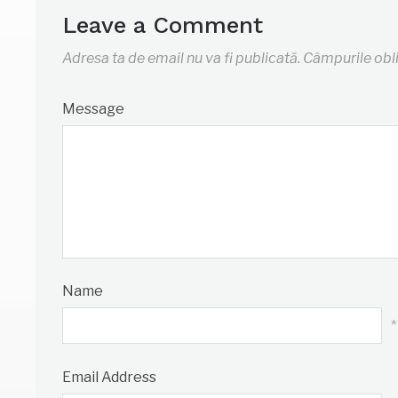
Leave a Comment
Adresa ta de email nu va fi publicată.
Câmpurile obl
Message
Name
*
Email Address