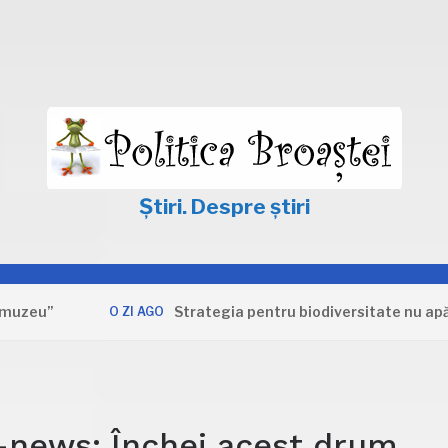
Știri. Despre știri
uzeu”
Strategia pentru biodiversitate nu apără
O ZI AGO
g-news: Închei acest drum