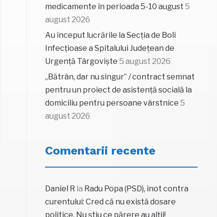
medicamente în perioada 5-10 august
5
august 2026
Au început lucrările la Secția de Boli
Infecțioase a Spitalului Județean de
Urgență Târgoviște
5 august 2026
„Bătrân, dar nu singur” / contract semnat
pentru un proiect de asistență socială la
domiciliu pentru persoane vârstnice
5
august 2026
Comentarii recente
Daniel R
la
Radu Popa (PSD), înot contra
curentului: Cred că nu există dosare
politice. Nu știu ce părere au alții!