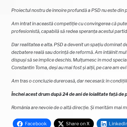
Proiectul nostru de înnoire profundă a PSD nu este din p
Am intrat în această competiție cu convingerea că pute
profesionistă, capabilă să redea speranța acestui partid
Dar realitatea e alta. PSD a devenit un spațiu dominat de 
dezbatere reală sau dorință de reformă. Am întâlnit mulț
dispuși să se implice deschis. Mulțumesc în mod special,
Constantin Toma, deși au mai fost și alții, pe care am evi
Am tras o concluzie dureroasă, dar necesară: în condițiil
Închei acest drum după 24 de ani de loialitate față de p
România are nevoie de o altă direcție.
Și merităm mai mu
Facebook
Share on X
LinkedI