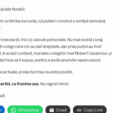
ăcate fezabil.
m schimba lucrurile, că putem construi o echipă serioasă,
.
tranzacții, frici și calcule personale. Nu mai există curaj,
i colegi care mi-au dat dreptate, dar prea puțini au fost
 în acest context, mai ales colegilor mei Robert Cazanciuc și
tat însă să îi expun, pentru a evita anumite repercusiuni.
e actuale, proiectul meu nu este posibil.
artid, cu fruntea sus.
Nu regret nimic.
lt.
n
WhatsApp
Email
Copy Link