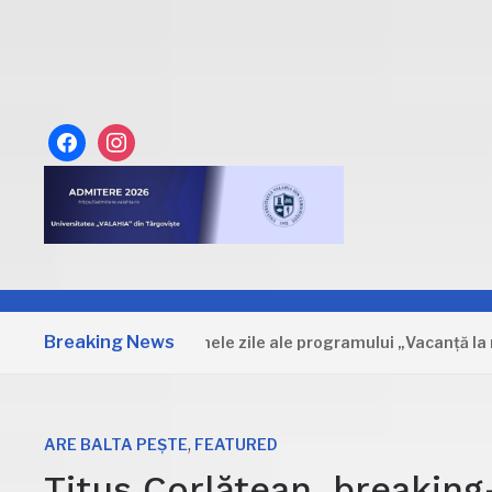
facebook
instagram
Breaking News
Dâmbovița: Primele zile ale programului „Vacanță la m
,
ARE BALTA PEȘTE
FEATURED
Titus Corlățean, breakin