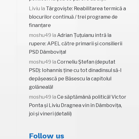
Liviu
la
Târgoviște: Reabilitarea termică a
blocurilor continuă / trei programe de
finanțare
moshu49
la
Adrian Țuțuianu intră la
rupere: APEL către primarii și consilierii
PSD Dâmbovița!
moshu49
la
Corneliu Ștefan (deputat
PSD): Iohannis ține cu tot dinadinsul să-l
depășească pe Băsescu la capitolul
golăneală!
moshu49
la
Ce săptămână politică! Victor
Ponta și Liviu Dragnea vin în Dâmbovița,
joi și vineri (detalii)
Follow us