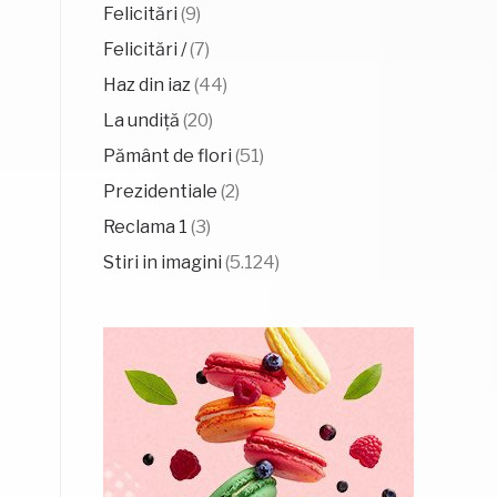
Felicitări
(9)
Felicitări /
(7)
Haz din iaz
(44)
La undiță
(20)
Pământ de flori
(51)
Prezidentiale
(2)
Reclama 1
(3)
Stiri in imagini
(5.124)