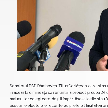
Senatorul PSD Dâmbovița, Titus Corlățean, care-și asu
în această dimineață că renunță la proiect și, după 24 
mai multor colegi care, deși îi împărtășesc ideile și au 
eșecurile electorale recente, au preferat lașitatea ori