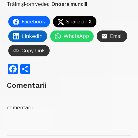
Trăim și-om vedea.
Onoare muncii!
Facebook
Share on X
LinkedIn
WhatsApp
Email
Copy Link
Facebook
Partajează
Comentarii
comentarii