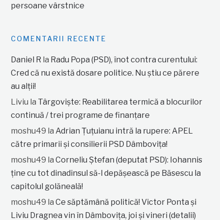
persoane vârstnice
COMENTARII RECENTE
Daniel R
la
Radu Popa (PSD), înot contra curentului:
Cred că nu există dosare politice. Nu știu ce părere
au alții!
Liviu
la
Târgoviște: Reabilitarea termică a blocurilor
continuă / trei programe de finanțare
moshu49
la
Adrian Țuțuianu intră la rupere: APEL
către primarii și consilierii PSD Dâmbovița!
moshu49
la
Corneliu Ștefan (deputat PSD): Iohannis
ține cu tot dinadinsul să-l depășească pe Băsescu la
capitolul golăneală!
moshu49
la
Ce săptămână politică! Victor Ponta și
Liviu Dragnea vin în Dâmbovița, joi și vineri (detalii)