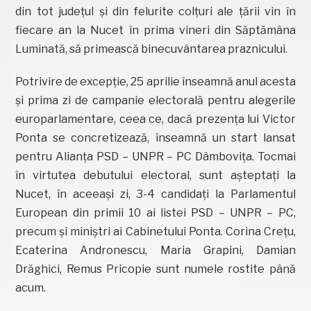
din tot județul și din felurite colțuri ale țării vin în
fiecare an la Nucet în prima vineri din Săptămâna
Luminată, să primească binecuvântarea praznicului.
Potrivire de excepție, 25 aprilie înseamnă anul acesta
și prima zi de campanie electorală pentru alegerile
europarlamentare, ceea ce, dacă prezența lui Victor
Ponta se concretizează, înseamnă un start lansat
pentru Alianța PSD – UNPR – PC Dâmbovița. Tocmai
în virtutea debutului electoral, sunt așteptați la
Nucet, în aceeași zi, 3-4 candidați la Parlamentul
European din primii 10 ai listei PSD – UNPR – PC,
precum și miniștri ai Cabinetului Ponta. Corina Crețu,
Ecaterina Andronescu, Maria Grapini, Damian
Drăghici, Remus Pricopie sunt numele rostite până
acum.