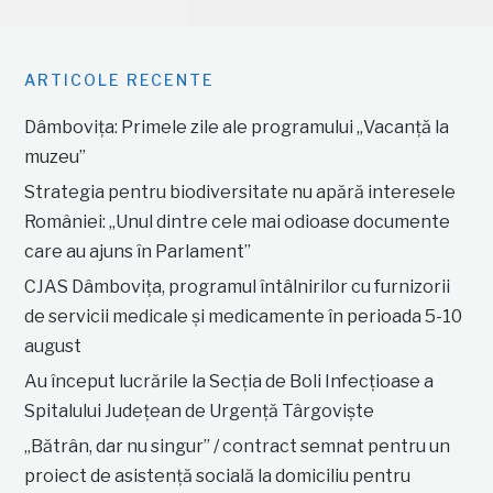
ARTICOLE RECENTE
Dâmbovița: Primele zile ale programului „Vacanță la
muzeu”
Strategia pentru biodiversitate nu apără interesele
României: „Unul dintre cele mai odioase documente
care au ajuns în Parlament”
CJAS Dâmbovița, programul întâlnirilor cu furnizorii
de servicii medicale și medicamente în perioada 5-10
august
Au început lucrările la Secția de Boli Infecțioase a
Spitalului Județean de Urgență Târgoviște
„Bătrân, dar nu singur” / contract semnat pentru un
proiect de asistență socială la domiciliu pentru