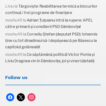
Liviu
la
Târgoviște: Reabilitarea termică a blocurilor
continuă / trei programe de finanțare
moshu49
la
Adrian Țuțuianu intră la rupere: APEL
către primarii și consilierii PSD Dâmbovița!
moshu49
la
Corneliu Ștefan (deputat PSD): Iohannis
ține cu tot dinadinsul să-l depășească pe Băsescu la
capitolul golăneală!
moshu49
la
Ce săptămână politică! Victor Ponta și
Liviu Dragnea vin în Dâmbovița, joi și vineri (detalii)
Follow us
facebook
x
instagram