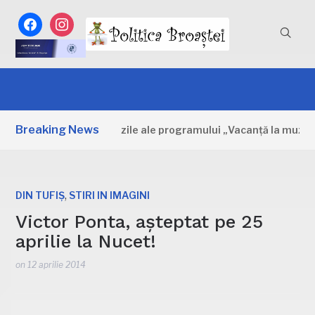
facebook
instagram
Breaking News
Dâmbovița: Primele zile ale programului „Vacanță la muzeu”
,
DIN TUFIȘ
STIRI IN IMAGINI
Victor Ponta, așteptat pe 25
aprilie la Nucet!
on
12 aprilie 2014