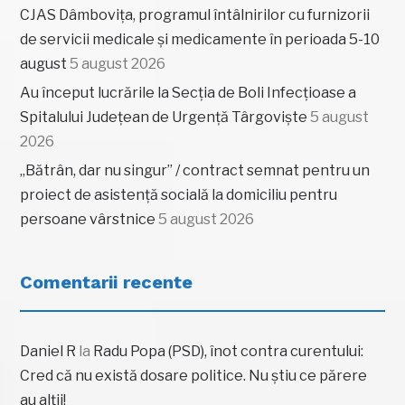
CJAS Dâmbovița, programul întâlnirilor cu furnizorii
de servicii medicale și medicamente în perioada 5-10
august
5 august 2026
Au început lucrările la Secția de Boli Infecțioase a
Spitalului Județean de Urgență Târgoviște
5 august
2026
„Bătrân, dar nu singur” / contract semnat pentru un
proiect de asistență socială la domiciliu pentru
persoane vârstnice
5 august 2026
Comentarii recente
Daniel R
la
Radu Popa (PSD), înot contra curentului:
Cred că nu există dosare politice. Nu știu ce părere
au alții!