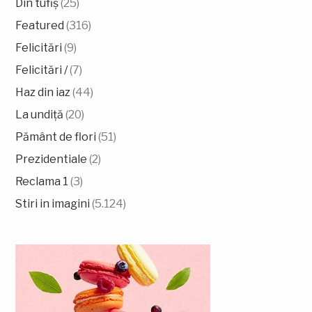
Din tufiș
(25)
Featured
(316)
Felicitări
(9)
Felicitări /
(7)
Haz din iaz
(44)
La undiță
(20)
Pământ de flori
(51)
Prezidentiale
(2)
Reclama 1
(3)
Stiri in imagini
(5.124)