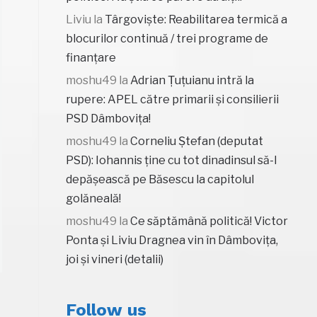
Liviu
la
Târgoviște: Reabilitarea termică a
blocurilor continuă / trei programe de
finanțare
moshu49
la
Adrian Țuțuianu intră la
rupere: APEL către primarii și consilierii
PSD Dâmbovița!
moshu49
la
Corneliu Ștefan (deputat
PSD): Iohannis ține cu tot dinadinsul să-l
depășească pe Băsescu la capitolul
golăneală!
moshu49
la
Ce săptămână politică! Victor
Ponta și Liviu Dragnea vin în Dâmbovița,
joi și vineri (detalii)
Follow us