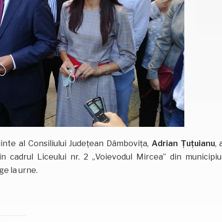
te al Consiliului Județean Dâmbovița,
Adrian Țuțuianu
, 
n cadrul Liceului nr. 2 „Voievodul Mircea” din municipiu
ge la urne.