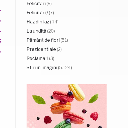
Felicitări
(9)
e
Felicitări /
(7)
e
Haz din iaz
(44)
e
La undiță
(20)
Pământ de flori
(51)
i
Prezidentiale
(2)
u
Reclama 1
(3)
Stiri in imagini
(5.124)