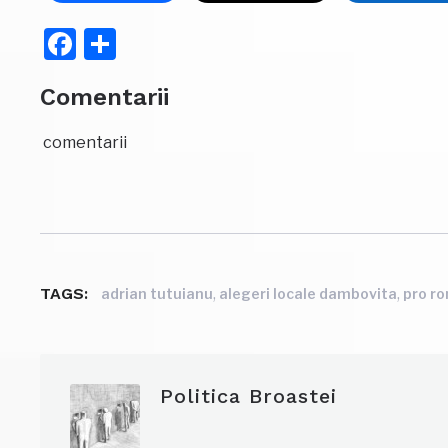
Facebook
Partajează
Comentarii
comentarii
TAGS:
,
,
adrian tutuianu
alegeri locale dambovita
pro r
Politica Broastei