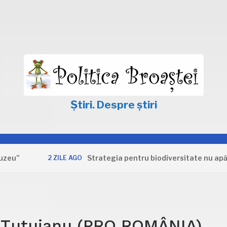
Știri. Despre știri
Strategia pentru biodiversitate nu apără inter
2 ZILE AGO
 Țuțuianu (PRO ROMÂNIA),