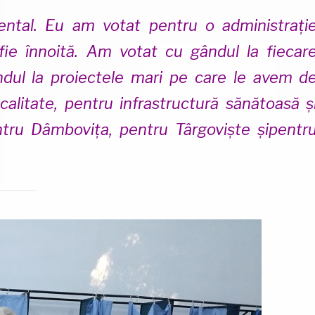
ntal. Eu am votat pentru o administrați
fie înnoită. Am votat cu gândul la fiecar
ândul la proiectele mari pe care le avem d
alitate, pentru infrastructură sănătoasă ș
tru Dâmbovița, pentru Târgoviște șipentr