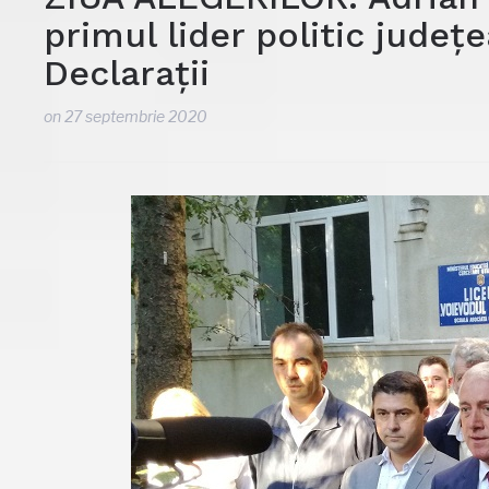
primul lider politic județe
Declarații
on
27 septembrie 2020