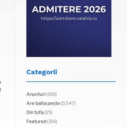
Categorii
a
l
Anunturi
(169)
Are balta pește
(5.547)
Din tufiș
(25)
Featured
(316)