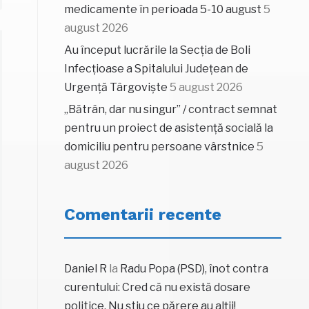
medicamente în perioada 5-10 august
5
august 2026
Au început lucrările la Secția de Boli
Infecțioase a Spitalului Județean de
Urgență Târgoviște
5 august 2026
„Bătrân, dar nu singur” / contract semnat
pentru un proiect de asistență socială la
domiciliu pentru persoane vârstnice
5
august 2026
Comentarii recente
Daniel R
la
Radu Popa (PSD), înot contra
curentului: Cred că nu există dosare
politice. Nu știu ce părere au alții!