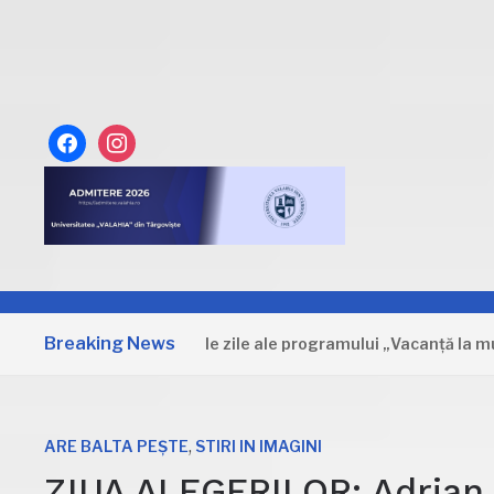
facebook
instagram
Breaking News
Dâmbovița: Primele zile ale programului „Vacanță la muzeu”
,
ARE BALTA PEȘTE
STIRI IN IMAGINI
ZIUA ALEGERILOR: Adrian