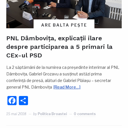
ARE BALTA PEȘTE
PNL Dâmbovița, explicații ilare
despre participarea a 5 primari la
CEx-ul PSD
La 2 săptămâni de la numirea ca președinte interimar al PNL
Dâmbovița, Gabriel Grozavu a susținut astăzi prima
conferință de presă, alături de Gabriel Plăiașu – secretar
general PNL Dâmbovița
[Read More…]
Facebook
Partajează
15 mai 2018
by
Politica Broastei
0 comments