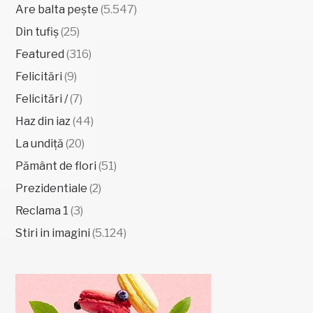
Are balta pește
(5.547)
Din tufiș
(25)
Featured
(316)
Felicitări
(9)
Felicitări /
(7)
Haz din iaz
(44)
La undiță
(20)
Pământ de flori
(51)
Prezidentiale
(2)
Reclama 1
(3)
Stiri in imagini
(5.124)