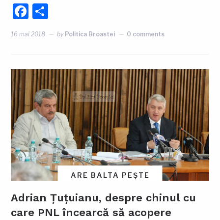
Facebook
Partajează
16 mai 2018
by
Politica Broastei
0 comments
ARE BALTA PEȘTE
Adrian Țuțuianu, despre chinul cu
care PNL încearcă să acopere