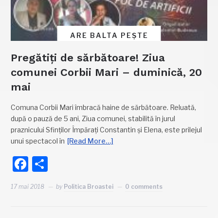
ARE BALTA PEȘTE
Pregătiți de sărbătoare! Ziua
comunei Corbii Mari – duminică, 20
mai
Comuna Corbii Mari îmbracă haine de sărbătoare. Reluată,
după o pauză de 5 ani, Ziua comunei, stabilită în jurul
praznicului Sfinților Împărați Constantin și Elena, este prilejul
unui spectacol în
[Read More…]
Facebook
Partajează
17 mai 2018
by
Politica Broastei
0 comments