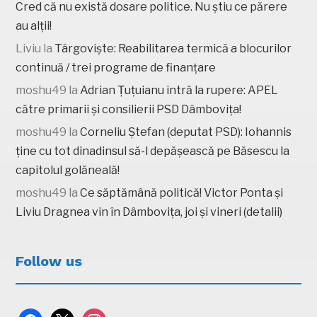
Cred că nu există dosare politice. Nu știu ce părere
au alții!
Liviu
la
Târgoviște: Reabilitarea termică a blocurilor
continuă / trei programe de finanțare
moshu49
la
Adrian Țuțuianu intră la rupere: APEL
către primarii și consilierii PSD Dâmbovița!
moshu49
la
Corneliu Ștefan (deputat PSD): Iohannis
ține cu tot dinadinsul să-l depășească pe Băsescu la
capitolul golăneală!
moshu49
la
Ce săptămână politică! Victor Ponta și
Liviu Dragnea vin în Dâmbovița, joi și vineri (detalii)
Follow us