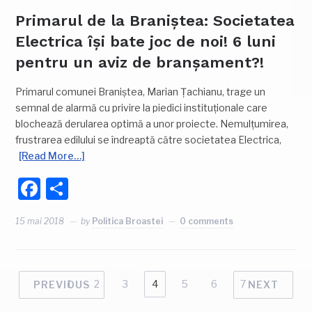
Primarul de la Braniștea: Societatea
Electrica își bate joc de noi! 6 luni
pentru un aviz de branșament?!
Primarul comunei Braniștea, Marian Țachianu, trage un
semnal de alarmă cu privire la piedici instituționale care
blochează derularea optimă a unor proiecte. Nemulțumirea,
frustrarea edilului se îndreaptă către societatea Electrica,
[Read More…]
Facebook
Partajează
15 mai 2018
by
Politica Broastei
0 comments
1
2
3
4
5
6
7
PREVIOUS
NEXT