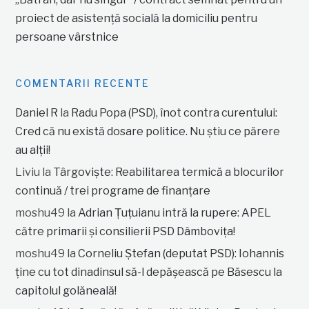
proiect de asistență socială la domiciliu pentru
persoane vârstnice
COMENTARII RECENTE
Daniel R
la
Radu Popa (PSD), înot contra curentului:
Cred că nu există dosare politice. Nu știu ce părere
au alții!
Liviu
la
Târgoviște: Reabilitarea termică a blocurilor
continuă / trei programe de finanțare
moshu49
la
Adrian Țuțuianu intră la rupere: APEL
către primarii și consilierii PSD Dâmbovița!
moshu49
la
Corneliu Ștefan (deputat PSD): Iohannis
ține cu tot dinadinsul să-l depășească pe Băsescu la
capitolul golăneală!