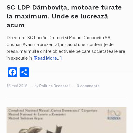
SC LDP Dâmbovița, motoare turate
la maximum. Unde se lucrează
acum
Directorul SC Lucrări Drumuri și Poduri Dâmbovița SA,
Cristian Avanu, a prezentat, în cadrul unei conferințe de
presă, mai multe dintre obiectivele pe care societatea le are
în execuție în
[Read More…]
Facebook
Partajează
16 mai 2018
by
Politica Broastei
0 comments