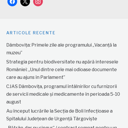
facebook
x
instagram
ARTICOLE RECENTE
Dâmbovița: Primele zile ale programului „Vacanță la
muzeu”
Strategia pentru biodiversitate nu apără interesele
României: „Unul dintre cele mai odioase documente
care au ajuns în Parlament”
CJAS Dâmbovița, programul întâlnirilor cu furnizorii
de servicii medicale și medicamente în perioada 5-10
august
Au început lucrările la Secția de Boli Infecțioase a
Spitalului Județean de Urgență Târgoviște
„Bătrân, dar nu singur” / contract semnat pentru un