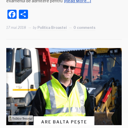
examenul de admitere pentru
[Read More…]
Facebook
Partajează
17 mai 2018
by
Politica Broastei
0 comments
ARE BALTA PEȘTE