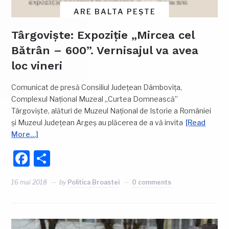
ARE BALTA PEȘTE
Târgoviște: Expoziție „Mircea cel
Bătrân – 600”. Vernisajul va avea
loc vineri
Comunicat de presă Consiliul Judeţean Dâmboviţa,
Complexul Național Muzeal „Curtea Domnească”
Târgoviște, alături de Muzeul Național de Istorie a României
și Muzeul Județean Argeș au plăcerea de a vă invita
[Read
More…]
Facebook
Partajează
16 mai 2018
by
Politica Broastei
0 comments