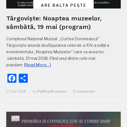
ARE BALTA PEȘTE
Târgoviște: Noaptea muzeelor,
sâmbătă, 19 mai (program)
Complexul Naţional Muzeal „Curtea Domnească”
Târgovişte anunţă desfăşurarea celei de-a XIV-a ediţii a
evenimentului „Noaptea Muzeelor” care va avea loc
sâmbătă, 19 mai 2018. Fiind unul dintre cele mai
populare
[Read More…]
Facebook
Partajează
17 mai 2018
by
Politica Broastei
0 comments