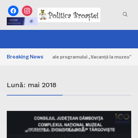
facebook
instagram
Breaking News
Primele zile ale programului „Vacanță la muzeu”
O ZI AG
Lună:
mai 2018