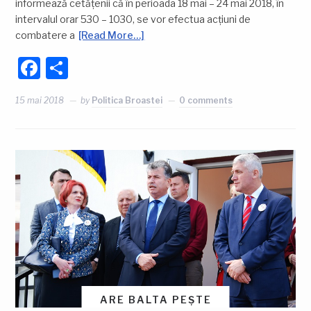
informează cetățenii că în perioada 18 mai – 24 mai 2018, în
intervalul orar 530 – 1030, se vor efectua acţiuni de
combatere a
[Read More…]
Facebook
Partajează
15 mai 2018
by
Politica Broastei
0 comments
ARE BALTA PEȘTE