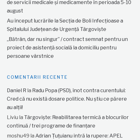
de servicii medicale și medicamente în perioada 5-10
august
Au început lucrările la Secția de Boli Infecțioase a
Spitalului Județean de Urgență Târgoviște
„Bătrân, dar nu singur” / contract semnat pentru un
proiect de asistență socială la domiciliu pentru
persoane vârstnice
COMENTARII RECENTE
Daniel R
la
Radu Popa (PSD), înot contra curentului:
Cred că nu există dosare politice. Nu știu ce părere
au alții!
Liviu
la
Târgoviște: Reabilitarea termică a blocurilor
continuă / trei programe de finanțare
moshu49
la
Adrian Țuțuianu intră la rupere: APEL