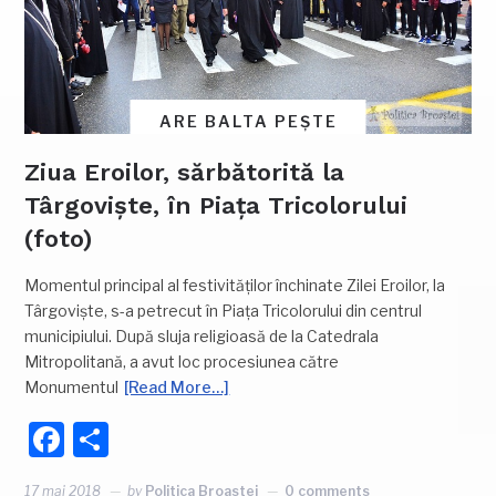
ARE BALTA PEȘTE
Ziua Eroilor, sărbătorită la
Târgoviște, în Piața Tricolorului
(foto)
Momentul principal al festivităților închinate Zilei Eroilor, la
Târgoviște, s-a petrecut în Piața Tricolorului din centrul
municipiului. După sluja religioasă de la Catedrala
Mitropolitană, a avut loc procesiunea către
Monumentul
[Read More…]
Facebook
Partajează
17 mai 2018
by
Politica Broastei
0 comments