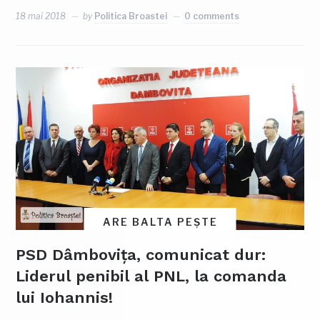
18 mai 2018
by
Politica Broastei
0 comments
ARE BALTA PEȘTE
PSD Dâmbovița, comunicat dur:
Liderul penibil al PNL, la comanda
lui Iohannis!