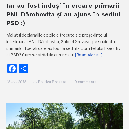
Iar au fost induși în eroare primarii
PNL Dâmbovița și au ajuns în sediul
PSD :)
Mai știți declarațiile de zilele trecute ale președintelui
interimar al PNL Dâmbovița, Gabriel Grozavu, pe subiectul
primarilor liberali care au fost la ședința Comitetului Executiv
al PSD? Cum se străduia dumnealui
[Read More…]
Facebook
Partajează
18 mai 2018
by
Politica Broastei
0 comments