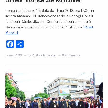
zonele istorice ale României!
Comunicat de presă În data de 21 mai 2018, ora 17.00, în
incinta Ansamblului Brâncovenesc de la Potlogi, Consiliul
Judeţean Dâmboviţa, prin Centrul Judeţean de Cultură
Dâmboviţa, va organiza evenimentul Centenar –
[Read
More…]
Facebook
Partajează
17 mai 2018
by
Politica Broastei
0 comments