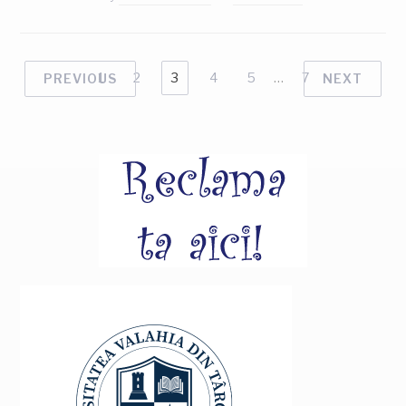
1
2
3
4
5
…
7
PREVIOUS
NEXT