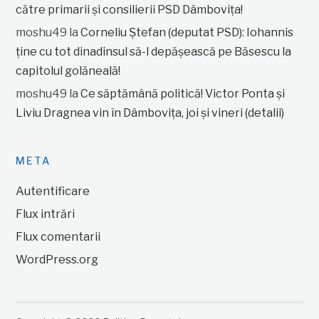
către primarii și consilierii PSD Dâmbovița!
moshu49
la
Corneliu Ștefan (deputat PSD): Iohannis
ține cu tot dinadinsul să-l depășească pe Băsescu la
capitolul golăneală!
moshu49
la
Ce săptămână politică! Victor Ponta și
Liviu Dragnea vin în Dâmbovița, joi și vineri (detalii)
META
Autentificare
Flux intrări
Flux comentarii
WordPress.org