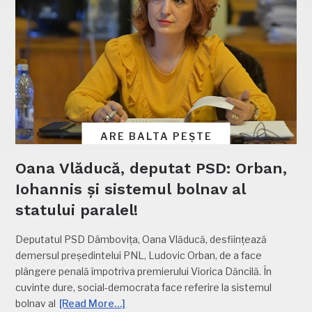
ARE BALTA PEȘTE
Oana Vlăducă, deputat PSD: Orban,
Iohannis și sistemul bolnav al
statului paralel!
Deputatul PSD Dâmbovița, Oana Vlăducă, desființează
demersul președintelui PNL, Ludovic Orban, de a face
plângere penală împotriva premierului Viorica Dăncilă. În
cuvinte dure, social-democrata face referire la sistemul
bolnav al
[Read More…]