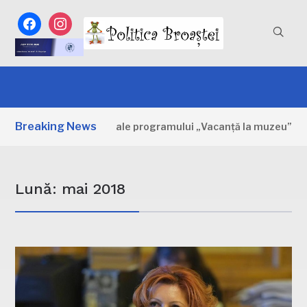
facebook
instagram
Breaking News
Primele zile ale programului „Vacanță la muzeu”
O ZI A
Lună:
mai 2018