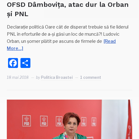
OFSD Dâmbovița, atac dur la Orban
și PNL
Declarație politică Oare cât de disperat trebuie să fie liderul
PNL în eforturile de a-și găsi un loc de muncă?! Ludovic
Orban, un șomer plătit pe ascuns de firmele de
[Read
More…]
Facebook
Partajează
18 mai 2018
by
Politica Broastei
1 comment