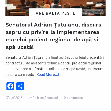
ARE BALTA PEȘTE
Senatorul Adrian Țuțuianu, discurs
aspru cu privire la implementarea
marelui proiect regional de apă și
apă uzată!
Senatorul Adrian Țuțuianu a ținut astăzi, cu prilejul prezentării
contractului de asistență tehnică pentru proiectul regional
de dezvoltare a infrastructurii de apă și apă uzată, un discurs
despre cum vede
[Read More…]
Facebook
Partajează
17 mai 2018
by
Politica Broastei
0 comments