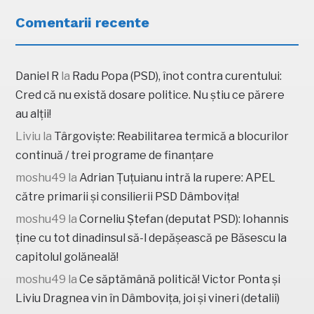
Comentarii recente
Daniel R
la
Radu Popa (PSD), înot contra curentului:
Cred că nu există dosare politice. Nu știu ce părere
au alții!
Liviu
la
Târgoviște: Reabilitarea termică a blocurilor
continuă / trei programe de finanțare
moshu49
la
Adrian Țuțuianu intră la rupere: APEL
către primarii și consilierii PSD Dâmbovița!
moshu49
la
Corneliu Ștefan (deputat PSD): Iohannis
ține cu tot dinadinsul să-l depășească pe Băsescu la
capitolul golăneală!
moshu49
la
Ce săptămână politică! Victor Ponta și
Liviu Dragnea vin în Dâmbovița, joi și vineri (detalii)