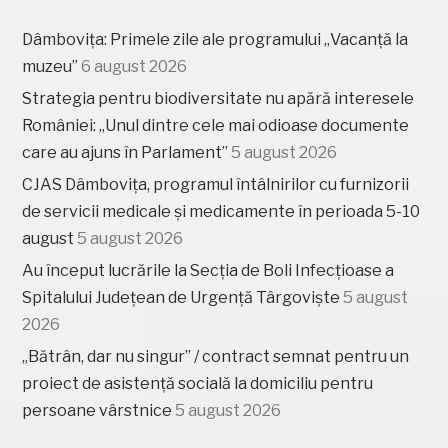
Dâmbovița: Primele zile ale programului „Vacanță la
muzeu”
6 august 2026
Strategia pentru biodiversitate nu apără interesele
României: „Unul dintre cele mai odioase documente
care au ajuns în Parlament”
5 august 2026
CJAS Dâmbovița, programul întâlnirilor cu furnizorii
de servicii medicale și medicamente în perioada 5-10
august
5 august 2026
Au început lucrările la Secția de Boli Infecțioase a
Spitalului Județean de Urgență Târgoviște
5 august
2026
„Bătrân, dar nu singur” / contract semnat pentru un
proiect de asistență socială la domiciliu pentru
persoane vârstnice
5 august 2026