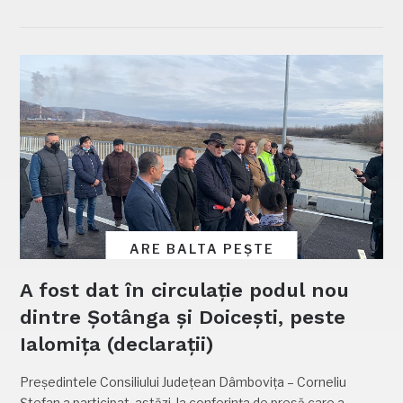
ARE BALTA PEȘTE
A fost dat în circulație podul nou
dintre Șotânga și Doicești, peste
Ialomița (declarații)
Președintele Consiliului Județean Dâmbovița – Corneliu
Ștefan a participat, astăzi, la conferința de presă care a