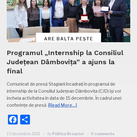
ARE BALTA PEȘTE
Programul „Internship la Consiliul
Județean Dâmbovița” a ajuns la
final
Comunicat de presă Stagiarii încadrați în programul de
internship de la Consiliul Judeţean Dâmboviţa (CJD) își vor
încheia activitatea în data de 15 decembrie. În cadrul unei
conferințe de presă
[Read More…]
Facebook
Partajează
13 decembrie 2021
by
Politica Broastei
0 comments