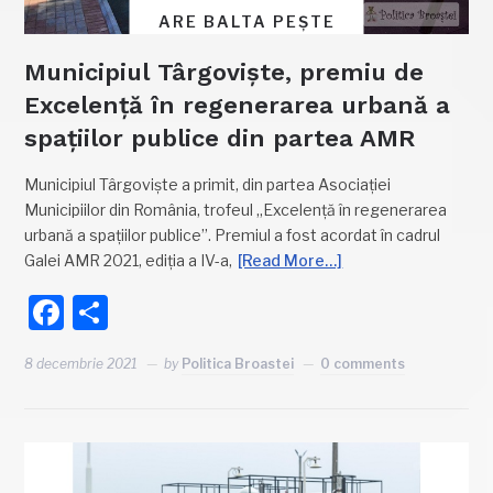
ARE BALTA PEȘTE
Municipiul Târgoviște, premiu de
Excelență în regenerarea urbană a
spațiilor publice din partea AMR
Municipiul Târgoviște a primit, din partea Asociației
Municipiilor din România, trofeul „Excelență în regenerarea
urbană a spațiilor publice”. Premiul a fost acordat în cadrul
Galei AMR 2021, ediția a IV-a,
[Read More…]
Facebook
Partajează
8 decembrie 2021
by
Politica Broastei
0 comments