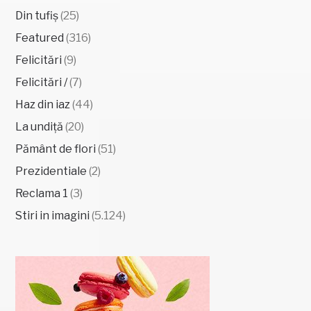
Din tufiș
(25)
Featured
(316)
Felicitări
(9)
Felicitări /
(7)
Haz din iaz
(44)
La undiță
(20)
Pământ de flori
(51)
Prezidentiale
(2)
Reclama 1
(3)
Stiri in imagini
(5.124)