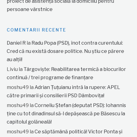
proiect de asistență socială la domiciliu pentru
persoane vârstnice
COMENTARII RECENTE
Daniel R
la
Radu Popa (PSD), înot contra curentului:
Cred că nu există dosare politice. Nu știu ce părere
au alții!
Liviu
la
Târgoviște: Reabilitarea termică a blocurilor
continuă / trei programe de finanțare
moshu49
la
Adrian Țuțuianu intră la rupere: APEL
către primarii și consilierii PSD Dâmbovița!
moshu49
la
Corneliu Ștefan (deputat PSD): Iohannis
ține cu tot dinadinsul să-l depășească pe Băsescu la
capitolul golăneală!
moshu49
la
Ce săptămână politică! Victor Ponta și