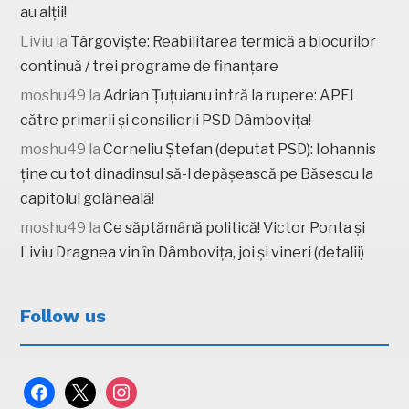
au alții!
Liviu
la
Târgoviște: Reabilitarea termică a blocurilor
continuă / trei programe de finanțare
moshu49
la
Adrian Țuțuianu intră la rupere: APEL
către primarii și consilierii PSD Dâmbovița!
moshu49
la
Corneliu Ștefan (deputat PSD): Iohannis
ține cu tot dinadinsul să-l depășească pe Băsescu la
capitolul golăneală!
moshu49
la
Ce săptămână politică! Victor Ponta și
Liviu Dragnea vin în Dâmbovița, joi și vineri (detalii)
Follow us
facebook
x
instagram