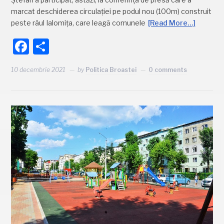
marcat deschiderea circulației pe podul nou (100m) construit
peste râul Ialomița, care leagă comunele
[Read More…]
Facebook
Partajează
10 decembrie 2021
by
Politica Broastei
0 comments