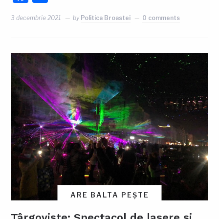
3 decembrie 2021
by
Politica Broastei
0 comments
ARE BALTA PEȘTE
Târgoviște: Spectacol de lasere și