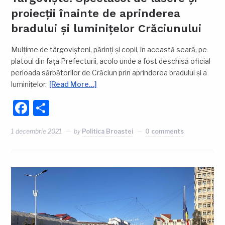
proiecții înainte de aprinderea
bradului și luminițelor Crăciunului
Mulțime de târgovișteni, părinți și copii, în această seară, pe
platoul din fața Prefecturii, acolo unde a fost deschisă oficial
perioada sărbătorilor de Crăciun prin aprinderea bradului și a
luminițelor.
[Read More…]
Facebook
Partajează
1 decembrie 2021
by
Politica Broastei
0 comments