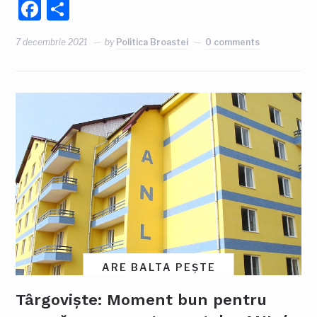
Facebook
Partajează
7 decembrie 2021
by
Politica Broastei
0 comments
ARE BALTA PEȘTE
Târgoviște: Moment bun pentru