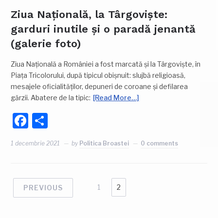
Ziua Națională, la Târgoviște:
garduri inutile și o paradă jenantă
(galerie foto)
Ziua Națională a României a fost marcată și la Târgoviște, în
Piața Tricolorului, după tipicul obișnuit: slujbă religioasă,
mesajele oficialităților, depuneri de coroane și defilarea
gărzii. Abatere de la tipic:
[Read More…]
Facebook
Partajează
1 decembrie 2021
by
Politica Broastei
0 comments
1
2
PREVIOUS