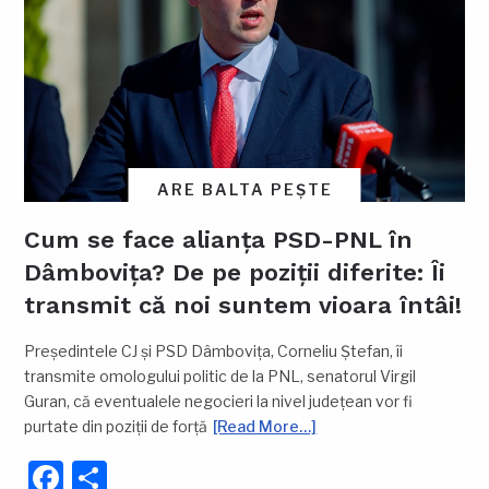
ARE BALTA PEȘTE
Cum se face alianța PSD-PNL în
Dâmbovița? De pe poziții diferite: Îi
transmit că noi suntem vioara întâi!
Președintele CJ și PSD Dâmbovița, Corneliu Ștefan, îi
transmite omologului politic de la PNL, senatorul Virgil
Guran, că eventualele negocieri la nivel județean vor fi
purtate din poziții de forță
[Read More…]
Facebook
Partajează