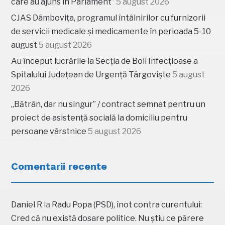
care au ajuns în Parlament”
5 august 2026
CJAS Dâmbovița, programul întâlnirilor cu furnizorii
de servicii medicale și medicamente în perioada 5-10
august
5 august 2026
Au început lucrările la Secția de Boli Infecțioase a
Spitalului Județean de Urgență Târgoviște
5 august
2026
„Bătrân, dar nu singur” / contract semnat pentru un
proiect de asistență socială la domiciliu pentru
persoane vârstnice
5 august 2026
Comentarii recente
Daniel R
la
Radu Popa (PSD), înot contra curentului:
Cred că nu există dosare politice. Nu știu ce părere