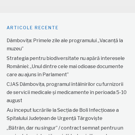
ARTICOLE RECENTE
Dâmbovița: Primele zile ale programului „Vacanță la
muzeu”
Strategia pentru biodiversitate nu apără interesele
României: „Unul dintre cele mai odioase documente
care au ajuns în Parlament”
CJAS Dâmbovița, programul întâlnirilor cu furnizorii
de servicii medicale și medicamente în perioada 5-10
august
Au început lucrările la Secția de Boli Infecțioase a
Spitalului Județean de Urgență Târgoviște
„Bătrân, dar nu singur” / contract semnat pentru un