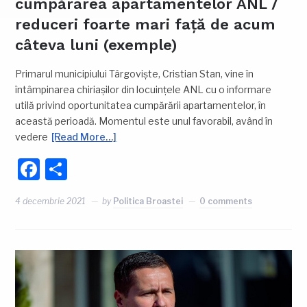
cumpărarea apartamentelor ANL /
reduceri foarte mari față de acum
câteva luni (exemple)
Primarul municipiului Târgoviște, Cristian Stan, vine în
întâmpinarea chiriașilor din locuințele ANL cu o informare
utilă privind oportunitatea cumpărării apartamentelor, în
această perioadă. Momentul este unul favorabil, având în
vedere
[Read More…]
Facebook
Partajează
4 decembrie 2021
by
Politica Broastei
0 comments