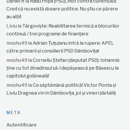
Daniel R
la
Radu Popa (PSD), înot contra curentului:
Cred că nu există dosare politice. Nu știu ce părere
au alții!
Liviu
la
Târgoviște: Reabilitarea termică a blocurilor
continuă / trei programe de finanțare
moshu49
la
Adrian Țuțuianu intră la rupere: APEL
către primarii și consilierii PSD Dâmbovița!
moshu49
la
Corneliu Ștefan (deputat PSD): Iohannis
ține cu tot dinadinsul să-l depășească pe Băsescu la
capitolul golăneală!
moshu49
la
Ce săptămână politică! Victor Ponta și
Liviu Dragnea vin în Dâmbovița, joi și vineri (detalii)
META
Autentificare