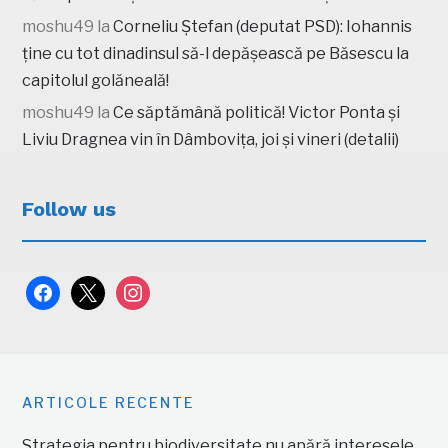
moshu49
la
Corneliu Ștefan (deputat PSD): Iohannis
ține cu tot dinadinsul să-l depășească pe Băsescu la
capitolul golăneală!
moshu49
la
Ce săptămână politică! Victor Ponta și
Liviu Dragnea vin în Dâmbovița, joi și vineri (detalii)
Follow us
facebook
x
instagram
ARTICOLE RECENTE
Strategia pentru biodiversitate nu apără interesele