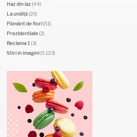
Haz din iaz
(44)
La undiță
(20)
Pământ de flori
(51)
Prezidentiale
(2)
Reclama 1
(3)
Stiri in imagini
(5.123)