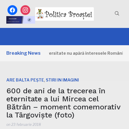
facebook
instagram
Breaking News
ntru biodiversitate nu apără interesele României: „Unul dintr
,
ARE BALTA PEȘTE
STIRI IN IMAGINI
600 de ani de la trecerea în
eternitate a lui Mircea cel
Bătrân – moment comemorativ
la Târgoviște (foto)
on
23 februarie 2018