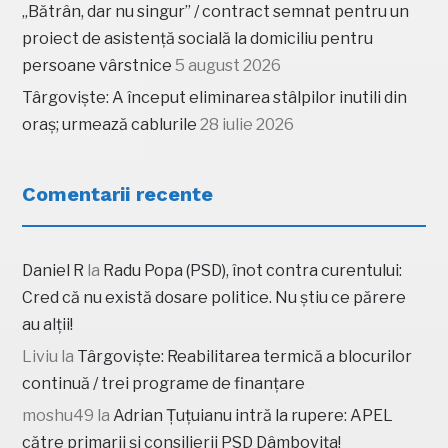
„Bătrân, dar nu singur” / contract semnat pentru un
proiect de asistență socială la domiciliu pentru
persoane vârstnice
5 august 2026
Târgoviște: A început eliminarea stâlpilor inutili din
oraș; urmează cablurile
28 iulie 2026
Comentarii recente
Daniel R
la
Radu Popa (PSD), înot contra curentului:
Cred că nu există dosare politice. Nu știu ce părere
au alții!
Liviu
la
Târgoviște: Reabilitarea termică a blocurilor
continuă / trei programe de finanțare
moshu49
la
Adrian Țuțuianu intră la rupere: APEL
către primarii și consilierii PSD Dâmbovița!