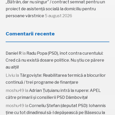
„Bătrân, dar nu singur” / contract semnat pentru un
proiect de asistență socială la domiciliu pentru
persoane vârstnice
5 august 2026
Comentarii recente
Daniel R
la
Radu Popa (PSD), înot contra curentului:
Cred că nu există dosare politice. Nu știu ce părere
au alții!
Liviu
la
Târgoviște: Reabilitarea termică a blocurilor
continuă / trei programe de finanțare
moshu49
la
Adrian Țuțuianu intră la rupere: APEL
către primarii și consilierii PSD Dâmbovița!
moshu49
la
Corneliu Ștefan (deputat PSD): Iohannis
ține cu tot dinadinsul să-l depășească pe Băsescu la