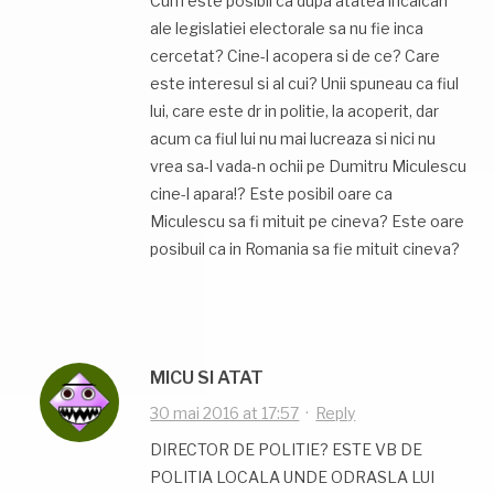
Cum este posibil ca dupa atatea incalcari
ale legislatiei electorale sa nu fie inca
cercetat? Cine-l acopera si de ce? Care
este interesul si al cui? Unii spuneau ca fiul
lui, care este dr in politie, la acoperit, dar
acum ca fiul lui nu mai lucreaza si nici nu
vrea sa-l vada-n ochii pe Dumitru Miculescu
cine-l apara!? Este posibil oare ca
Miculescu sa fi mituit pe cineva? Este oare
posibuil ca in Romania sa fie mituit cineva?
MICU SI ATAT
30 mai 2016 at 17:57
·
Reply
DIRECTOR DE POLITIE? ESTE VB DE
POLITIA LOCALA UNDE ODRASLA LUI