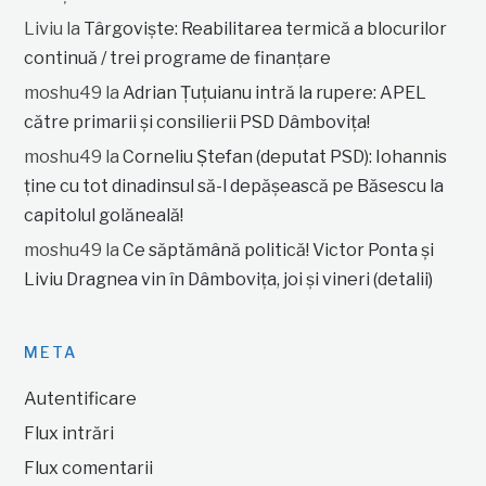
Liviu
la
Târgoviște: Reabilitarea termică a blocurilor
continuă / trei programe de finanțare
moshu49
la
Adrian Țuțuianu intră la rupere: APEL
către primarii și consilierii PSD Dâmbovița!
moshu49
la
Corneliu Ștefan (deputat PSD): Iohannis
ține cu tot dinadinsul să-l depășească pe Băsescu la
capitolul golăneală!
moshu49
la
Ce săptămână politică! Victor Ponta și
Liviu Dragnea vin în Dâmbovița, joi și vineri (detalii)
META
Autentificare
Flux intrări
Flux comentarii