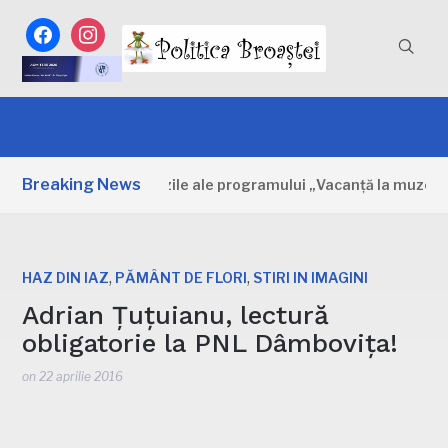
facebook
instagram
Breaking News
mbovița: Primele zile ale programului „Vacanță la muzeu”
,
,
HAZ DIN IAZ
PĂMÂNT DE FLORI
STIRI IN IMAGINI
Adrian Țuțuianu, lectură
obligatorie la PNL Dâmbovița!
on
22 aprilie 2016