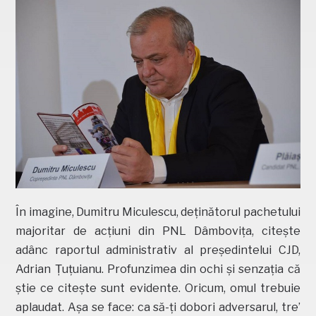
În imagine, Dumitru Miculescu, deținătorul pachetului
majoritar de acțiuni din PNL Dâmbovița, citește
adânc raportul administrativ al președintelui CJD,
Adrian Țuțuianu. Profunzimea din ochi și senzația că
știe ce citește sunt evidente. Oricum, omul trebuie
aplaudat. Așa se face: ca să-ți dobori adversarul, tre’