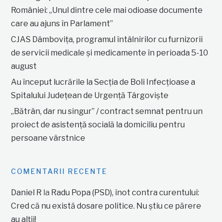
României: „Unul dintre cele mai odioase documente
care au ajuns în Parlament”
CJAS Dâmbovița, programul întâlnirilor cu furnizorii
de servicii medicale și medicamente în perioada 5-10
august
Au început lucrările la Secția de Boli Infecțioase a
Spitalului Județean de Urgență Târgoviște
„Bătrân, dar nu singur” / contract semnat pentru un
proiect de asistență socială la domiciliu pentru
persoane vârstnice
COMENTARII RECENTE
Daniel R
la
Radu Popa (PSD), înot contra curentului:
Cred că nu există dosare politice. Nu știu ce părere
au alții!