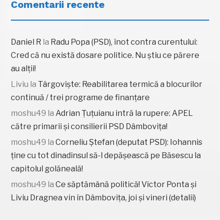
Comentarii recente
Daniel R
la
Radu Popa (PSD), înot contra curentului:
Cred că nu există dosare politice. Nu știu ce părere
au alții!
Liviu
la
Târgoviște: Reabilitarea termică a blocurilor
continuă / trei programe de finanțare
moshu49
la
Adrian Țuțuianu intră la rupere: APEL
către primarii și consilierii PSD Dâmbovița!
moshu49
la
Corneliu Ștefan (deputat PSD): Iohannis
ține cu tot dinadinsul să-l depășească pe Băsescu la
capitolul golăneală!
moshu49
la
Ce săptămână politică! Victor Ponta și
Liviu Dragnea vin în Dâmbovița, joi și vineri (detalii)