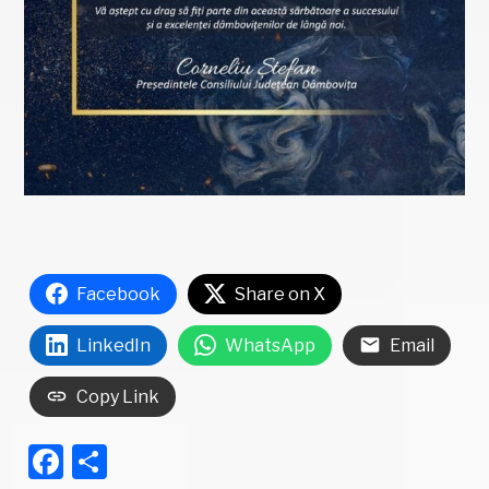
Facebook
Share on X
LinkedIn
WhatsApp
Email
Copy Link
Facebook
Partajează