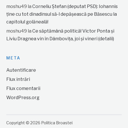
moshu49
la
Corneliu Ștefan (deputat PSD): Iohannis
ține cu tot dinadinsul să-l depășească pe Băsescu la
capitolul golăneală!
moshu49
la
Ce săptămână politică! Victor Ponta și
Liviu Dragnea vin în Dâmbovița, joi și vineri (detalii)
META
Autentificare
Flux intrări
Flux comentarii
WordPress.org
Copyright © 2026 Politica Broastei