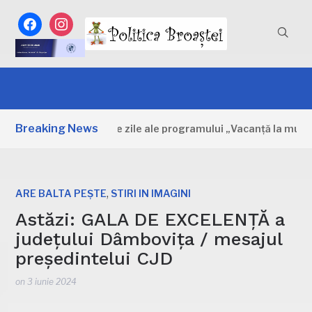
facebook
instagram
Breaking News
Dâmbovița: Primele zile ale programului „Vacanță la muzeu”
,
ARE BALTA PEȘTE
STIRI IN IMAGINI
Astăzi: GALA DE EXCELENȚĂ a
județului Dâmbovița / mesajul
președintelui CJD
on
3 iunie 2024