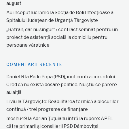
august
Au început lucrările la Secția de Boli Infecțioase a
Spitalului Județean de Urgență Târgoviște
„Bătrân, dar nu singur” / contract semnat pentru un
proiect de asistență socială la domiciliu pentru
persoane vârstnice
COMENTARII RECENTE
Daniel R
la
Radu Popa (PSD), înot contra curentului:
Cred că nu există dosare politice. Nu știu ce părere
au alții!
Liviu
la
Târgoviște: Reabilitarea termică a blocurilor
continuă / trei programe de finanțare
moshu49
la
Adrian Țuțuianu intră la rupere: APEL
către primarii și consilierii PSD Dâmbovița!