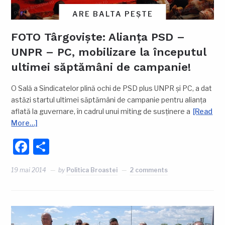
ARE BALTA PEȘTE
FOTO Târgoviște: Alianța PSD –
UNPR – PC, mobilizare la începutul
ultimei săptămâni de campanie!
O Sală a Sindicatelor plină ochi de PSD plus UNPR și PC, a dat
astăzi startul ultimei săptămâni de campanie pentru alianța
aflată la guvernare, în cadrul unui miting de susținere a
[Read
More…]
Facebook
Partajează
19 mai 2014
by
Politica Broastei
2 comments