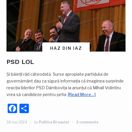
HAZ DIN IAZ
PSD LOL
Și băieții râd câteodată. Surse apropiate partidului de
guvernământ dau ca sigură informația că imaginea surprinde
reacția liderilor PSD Dâmbovița la anunțul că Mihail Volintiru
vrea să candideze pentru șefia
[Read More…]
Facebook
Partajează
18 mai 2014
by
Politica Broastei
2 comments