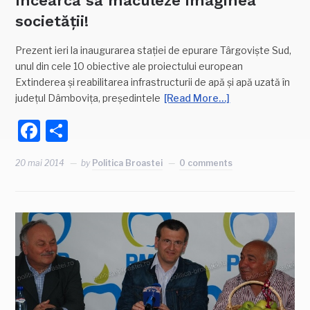
încearcă să maculeze imaginea
societății!
Prezent ieri la inaugurarea stației de epurare Târgoviște Sud,
unul din cele 10 obiective ale proiectului european
Extinderea și reabilitarea infrastructurii de apă și apă uzată în
județul Dâmbovița, președintele
[Read More…]
Facebook
Partajează
20 mai 2014
by
Politica Broastei
0 comments