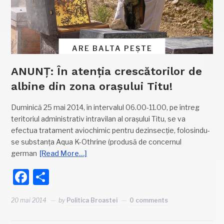
ARE BALTA PEȘTE
ANUNȚ: În atenția crescătorilor de
albine din zona orașului Titu!
Duminică 25 mai 2014, în intervalul 06.00-11.00, pe întreg
teritoriul administrativ intravilan al oraşului Titu, se va
efectua tratament aviochimic pentru dezinsecţie, folosindu-
se substanţa Aqua K-Othrine (produsă de concernul
german
[Read More…]
Facebook
Partajează
20 mai 2014
by
Politica Broastei
0 comments