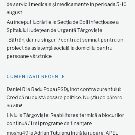
de servicii medicale și medicamente în perioada 5-10
august
Au început lucrările la Secția de Boli Infecțioase a
Spitalului Județean de Urgență Târgoviște
„Bătrân, dar nu singur” / contract semnat pentru un
proiect de asistență socială la domiciliu pentru
persoane vârstnice
COMENTARII RECENTE
Daniel R
la
Radu Popa (PSD), înot contra curentului:
Cred că nu există dosare politice. Nu știu ce părere
au alții!
Liviu
la
Târgoviște: Reabilitarea termică a blocurilor
continuă / trei programe de finanțare
moshu49
la
Adrian Țuțuianu intră la rupere: APEL