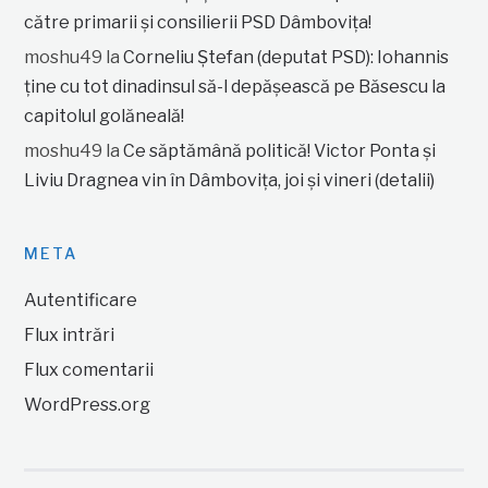
către primarii și consilierii PSD Dâmbovița!
moshu49
la
Corneliu Ștefan (deputat PSD): Iohannis
ține cu tot dinadinsul să-l depășească pe Băsescu la
capitolul golăneală!
moshu49
la
Ce săptămână politică! Victor Ponta și
Liviu Dragnea vin în Dâmbovița, joi și vineri (detalii)
META
Autentificare
Flux intrări
Flux comentarii
WordPress.org