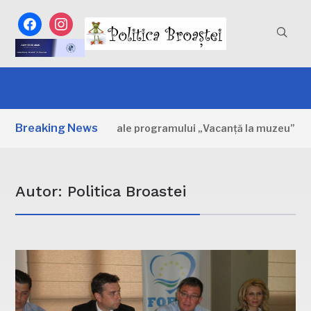
facebook
instagram
Breaking News
 Primele zile ale programului „Vacanță la muzeu”
2 ZIL
Autor:
Politica Broastei