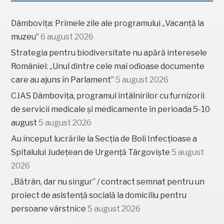
Dâmbovița: Primele zile ale programului „Vacanță la
muzeu”
6 august 2026
Strategia pentru biodiversitate nu apără interesele
României: „Unul dintre cele mai odioase documente
care au ajuns în Parlament”
5 august 2026
CJAS Dâmbovița, programul întâlnirilor cu furnizorii
de servicii medicale și medicamente în perioada 5-10
august
5 august 2026
Au început lucrările la Secția de Boli Infecțioase a
Spitalului Județean de Urgență Târgoviște
5 august
2026
„Bătrân, dar nu singur” / contract semnat pentru un
proiect de asistență socială la domiciliu pentru
persoane vârstnice
5 august 2026