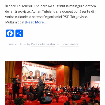
În cadrul discursului pe care l-a susținut la mitingul electoral
de la Târgoviște, Adrian Țuțuianu și-a ocupat bună parte din
vorbe cu laude la adresa Organizației PSD Târgoviște.
Mulțumit din
[Read More…]
Facebook
Partajează
19 mai 2014
by
Politica Broastei
0 comments