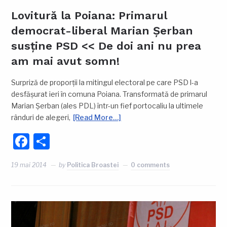
Lovitură la Poiana: Primarul
democrat-liberal Marian Șerban
susține PSD << De doi ani nu prea
am mai avut somn!
Surpriză de proporții la mitingul electoral pe care PSD l-a
desfășurat ieri în comuna Poiana. Transformată de primarul
Marian Șerban (ales PDL) într-un fief portocaliu la ultimele
rânduri de alegeri,
[Read More…]
Facebook
Partajează
19 mai 2014
by
Politica Broastei
0 comments