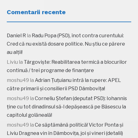
Comentarii recente
Daniel R
la
Radu Popa (PSD), înot contra curentului:
Cred că nu există dosare politice. Nu știu ce părere
au alții!
Liviu
la
Târgoviște: Reabilitarea termică a blocurilor
continuă / trei programe de finanțare
moshu49
la
Adrian Țuțuianu intră la rupere: APEL
către primarii și consilierii PSD Dâmbovița!
moshu49
la
Corneliu Ștefan (deputat PSD): Iohannis
ține cu tot dinadinsul să-l depășească pe Băsescu la
capitolul golăneală!
moshu49
la
Ce săptămână politică! Victor Ponta și
Liviu Dragnea vin în Dâmbovița, joi și vineri (detalii)