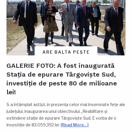
ARE BALTA PEȘTE
GALERIE FOTO: A fost inaugurată
Stația de epurare Târgoviște Sud,
investiție de peste 80 de milioane
lei!
S-a întâmplat astăzi, în prezența celor mai însemnate fețe ale
județului, inaugurarea unui obiectivului „Reabilitare și
extindere stație de epurare Târgoviște Sud. E vorba de o
investiție de 83.059.392 lei
[Read More…]