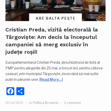
ARE BALTA PEȘTE
Cristian Preda, vizită electorală la
Târgoviște: Am decis la începutul
campaniei să merg exclusiv în
județe roșii!
Europarlamentarul Cristian Preda, deschizătorul de listă al
PMP pentru alegerile din 25 mai, a trecut ieri, pentru câteva
ceasuri, prin municipiul Târgoviște, încercând să mai sufle
puțin în pânzele unei
[Read More…]
Facebook
Partajează
20 mai 2014
by
Politica Broastei
1 comment