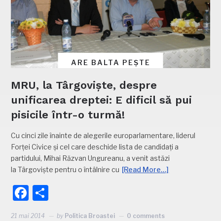
ARE BALTA PEȘTE
MRU, la Târgoviște, despre
unificarea dreptei: E dificil să pui
pisicile într-o turmă!
Cu cinci zile înainte de alegerile europarlamentare, liderul
Forței Civice și cel care deschide lista de candidați a
partidului, Mihai Răzvan Ungureanu, a venit astăzi
la Târgoviște pentru o întâlnire cu
[Read More…]
Facebook
Partajează
21 mai 2014
by
Politica Broastei
0 comments