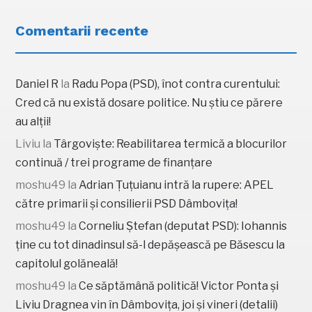
Comentarii recente
Daniel R
la
Radu Popa (PSD), înot contra curentului:
Cred că nu există dosare politice. Nu știu ce părere
au alții!
Liviu
la
Târgoviște: Reabilitarea termică a blocurilor
continuă / trei programe de finanțare
moshu49
la
Adrian Țuțuianu intră la rupere: APEL
către primarii și consilierii PSD Dâmbovița!
moshu49
la
Corneliu Ștefan (deputat PSD): Iohannis
ține cu tot dinadinsul să-l depășească pe Băsescu la
capitolul golăneală!
moshu49
la
Ce săptămână politică! Victor Ponta și
Liviu Dragnea vin în Dâmbovița, joi și vineri (detalii)