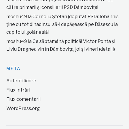
către primarii și consilierii PSD Dâmbovița!
moshu49
la
Corneliu Ștefan (deputat PSD): Iohannis
ține cu tot dinadinsul să-l depășească pe Băsescu la
capitolul golăneală!
moshu49
la
Ce săptămână politică! Victor Ponta și
Liviu Dragnea vin în Dâmbovița, joi și vineri (detalii)
META
Autentificare
Flux intrări
Flux comentarii
WordPress.org