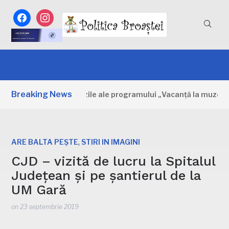
facebook
instagram
Breaking News
bovița: Primele zile ale programului „Vacanță la muzeu”
,
ARE BALTA PEȘTE
STIRI IN IMAGINI
CJD – vizită de lucru la Spitalul
Județean și pe șantierul de la
UM Gară
on
23 septembrie 2019