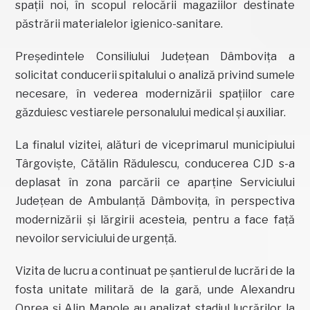
spații noi, în scopul relocării magaziilor destinate
păstrării materialelor igienico-sanitare.
Președintele Consiliului Județean Dâmbovița a
solicitat conducerii spitalului o analiză privind sumele
necesare, în vederea modernizării spațiilor care
găzduiesc vestiarele personalului medical și auxiliar.
La finalul vizitei, alături de viceprimarul municipiului
Târgoviște, Cătălin Rădulescu, conducerea CJD s-a
deplasat în zona parcării ce aparține Serviciului
Județean de Ambulanță Dâmbovița, în perspectiva
modernizării și lărgirii acesteia, pentru a face față
nevoilor serviciului de urgență.
Vizita de lucru a continuat pe șantierul de lucrări de la
fosta unitate militară de la gară, unde Alexandru
Oprea și Alin Manole au analizat stadiul lucrărilor la