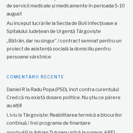
de servicii medicale și medicamente în perioada 5-10
august
Au început lucrările la Secția de Boli Infecțioase a
Spitalului Județean de Urgență Târgoviște
„Bătrân, dar nu singur” / contract semnat pentru un
proiect de asistență socială la domiciliu pentru
persoane vârstnice
COMENTARII RECENTE
Daniel R
la
Radu Popa (PSD), înot contra curentului:
Cred că nu există dosare politice. Nu știu ce părere
au alții!
Liviu
la
Târgoviște: Reabilitarea termică a blocurilor
continuă / trei programe de finanțare
moshu49
la
Adrian Țuțuianu intră la rupere: APEL