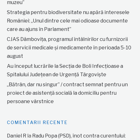
muzeu”
Strategia pentru biodiversitate nu apără interesele
României: „Unul dintre cele mai odioase documente
care au ajuns în Parlament”
CJAS Dâmbovița, programul întâlnirilor cu furnizorii
de servicii medicale și medicamente în perioada 5-10
august
Au început lucrările la Secția de Boli Infecțioase a
Spitalului Județean de Urgență Târgoviște
„Bătrân, dar nu singur” / contract semnat pentru un
proiect de asistență socială la domiciliu pentru
persoane vârstnice
COMENTARII RECENTE
Daniel R
la
Radu Popa (PSD), înot contra curentului: