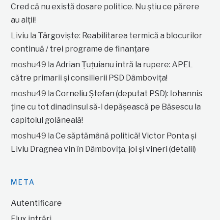
Cred că nu există dosare politice. Nu știu ce părere
au alții!
Liviu
la
Târgoviște: Reabilitarea termică a blocurilor
continuă / trei programe de finanțare
moshu49
la
Adrian Țuțuianu intră la rupere: APEL
către primarii și consilierii PSD Dâmbovița!
moshu49
la
Corneliu Ștefan (deputat PSD): Iohannis
ține cu tot dinadinsul să-l depășească pe Băsescu la
capitolul golăneală!
moshu49
la
Ce săptămână politică! Victor Ponta și
Liviu Dragnea vin în Dâmbovița, joi și vineri (detalii)
META
Autentificare
Flux intrări