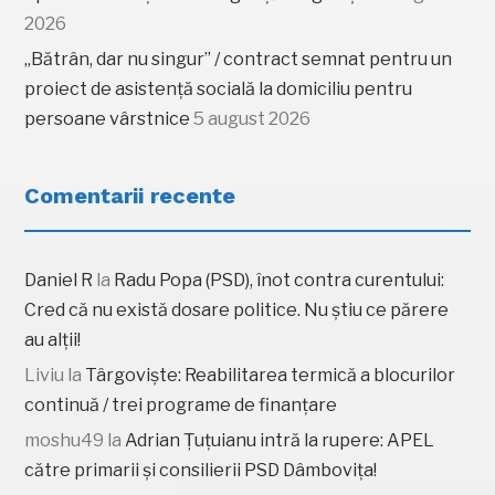
2026
„Bătrân, dar nu singur” / contract semnat pentru un
proiect de asistență socială la domiciliu pentru
persoane vârstnice
5 august 2026
Comentarii recente
Daniel R
la
Radu Popa (PSD), înot contra curentului:
Cred că nu există dosare politice. Nu știu ce părere
au alții!
Liviu
la
Târgoviște: Reabilitarea termică a blocurilor
continuă / trei programe de finanțare
moshu49
la
Adrian Țuțuianu intră la rupere: APEL
către primarii și consilierii PSD Dâmbovița!