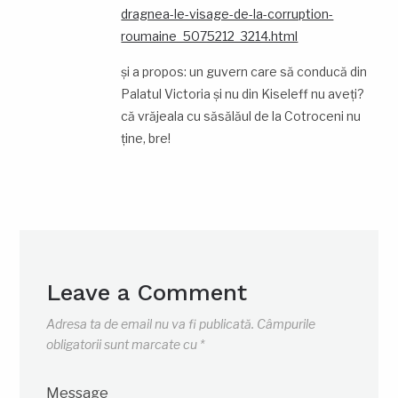
dragnea-le-visage-de-la-corruption-
roumaine_5075212_3214.html
și a propos: un guvern care să conducă din
Palatul Victoria și nu din Kiseleff nu aveți?
că vrăjeala cu săsălăul de la Cotroceni nu
ține, bre!
Leave a Comment
Adresa ta de email nu va fi publicată.
Câmpurile
obligatorii sunt marcate cu
*
Message