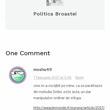
Politica Broastei
One Comment
moshu49
7 februarie 2017 at 5:43
·
Reply
cine m-a-nvrăjbit pe mine, ca să parafrazez
din melodia Deliei, este ăsta, un ziar
manipulator ordinar de stînga:
http://www.lemonde.fr/europe/article/2017/02/