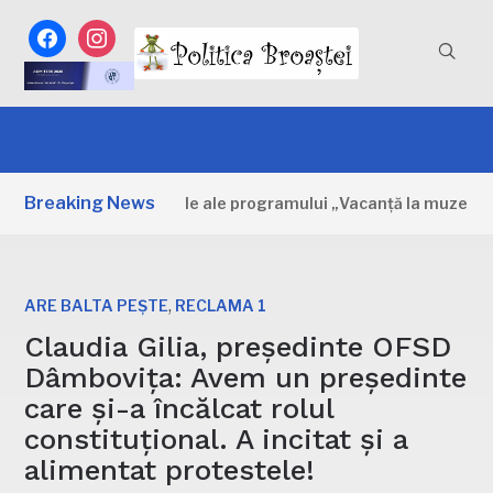
facebook
instagram
Breaking News
bovița: Primele zile ale programului „Vacanță la muzeu”
,
ARE BALTA PEȘTE
RECLAMA 1
Claudia Gilia, președinte OFSD
Dâmbovița: Avem un președinte
care și-a încălcat rolul
constituțional. A incitat și a
alimentat protestele!