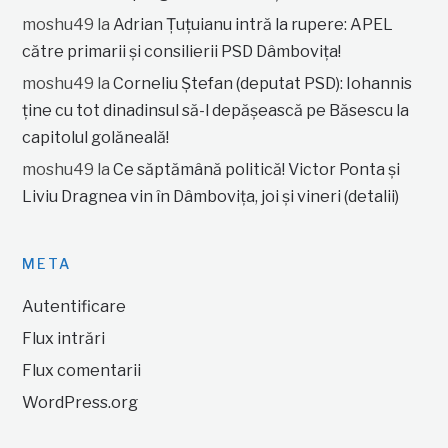
moshu49
la
Adrian Țuțuianu intră la rupere: APEL
către primarii și consilierii PSD Dâmbovița!
moshu49
la
Corneliu Ștefan (deputat PSD): Iohannis
ține cu tot dinadinsul să-l depășească pe Băsescu la
capitolul golăneală!
moshu49
la
Ce săptămână politică! Victor Ponta și
Liviu Dragnea vin în Dâmbovița, joi și vineri (detalii)
META
Autentificare
Flux intrări
Flux comentarii
WordPress.org