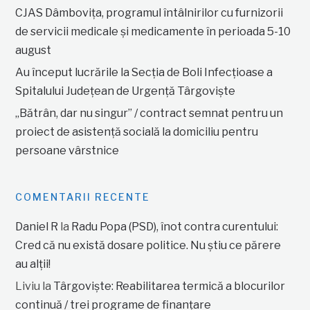
CJAS Dâmbovița, programul întâlnirilor cu furnizorii
de servicii medicale și medicamente în perioada 5-10
august
Au început lucrările la Secția de Boli Infecțioase a
Spitalului Județean de Urgență Târgoviște
„Bătrân, dar nu singur” / contract semnat pentru un
proiect de asistență socială la domiciliu pentru
persoane vârstnice
COMENTARII RECENTE
Daniel R
la
Radu Popa (PSD), înot contra curentului:
Cred că nu există dosare politice. Nu știu ce părere
au alții!
Liviu
la
Târgoviște: Reabilitarea termică a blocurilor
continuă / trei programe de finanțare