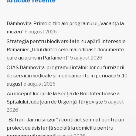
Articole recente
Dâmbovița: Primele zile ale programului „Vacanță la
muzeu”
6 august 2026
Strategia pentru biodiversitate nu apără interesele
României: „Unul dintre cele mai odioase documente
care au ajuns în Parlament”
5 august 2026
CJAS Dâmbovița, programul întâlnirilor cu furnizorii
de servicii medicale și medicamente în perioada 5-10
august
5 august 2026
Au început lucrările la Secția de Boli Infecțioase a
Spitalului Județean de Urgență Târgoviște
5 august
2026
„Bătrân, dar nu singur” / contract semnat pentru un
proiect de asistență socială la domiciliu pentru