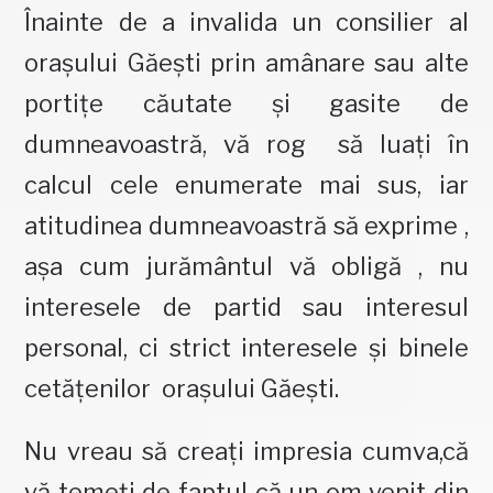
Înainte de a invalida un consilier al
oraşului Găeşti prin amânare sau alte
portiţe căutate şi gasite de
dumneavoastră, vă rog să luaţi în
calcul cele enumerate mai sus, iar
atitudinea dumneavoastră să exprime ,
aşa cum jurământul vă obligă , nu
interesele de partid sau interesul
personal, ci strict interesele şi binele
cetăţenilor oraşului Găeşti.
Nu vreau să creaţi impresia cumva,că
vă temeţi de faptul că un om venit din