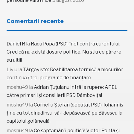
persoane vârstnice
5 august 2026
Comentarii recente
Daniel R
la
Radu Popa (PSD), înot contra curentului:
Cred că nu există dosare politice. Nu știu ce părere
au alții!
Liviu
la
Târgoviște: Reabilitarea termică a blocurilor
continuă / trei programe de finanțare
moshu49
la
Adrian Țuțuianu intră la rupere: APEL
către primarii și consilierii PSD Dâmbovița!
moshu49
la
Corneliu Ștefan (deputat PSD): Iohannis
ține cu tot dinadinsul să-l depășească pe Băsescu la
capitolul golăneală!
moshu49
la
Ce săptămână politică! Victor Ponta și