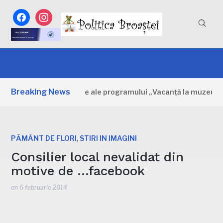
facebook
instagram
Breaking News
bovița: Primele zile ale programului „Vacanță la muzeu”
,
PĂMÂNT DE FLORI
STIRI IN IMAGINI
Consilier local nevalidat din
motive de …facebook
on
6 februarie 2014