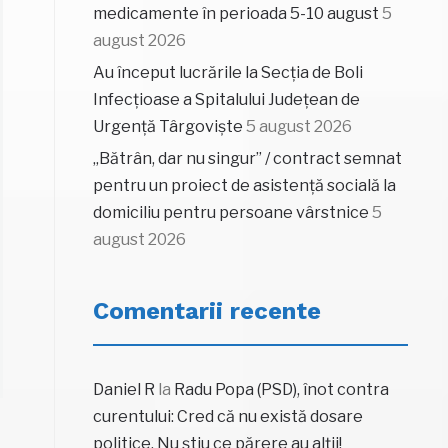
medicamente în perioada 5-10 august
5
august 2026
Au început lucrările la Secția de Boli
Infecțioase a Spitalului Județean de
Urgență Târgoviște
5 august 2026
„Bătrân, dar nu singur” / contract semnat
pentru un proiect de asistență socială la
domiciliu pentru persoane vârstnice
5
august 2026
Comentarii recente
Daniel R
la
Radu Popa (PSD), înot contra
curentului: Cred că nu există dosare
politice. Nu știu ce părere au alții!