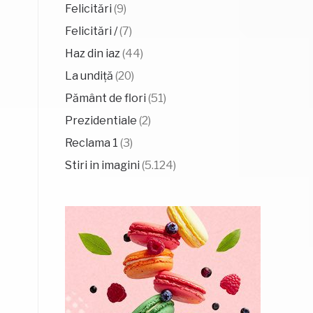
Felicitări
(9)
Felicitări /
(7)
Haz din iaz
(44)
La undiță
(20)
Pământ de flori
(51)
Prezidentiale
(2)
Reclama 1
(3)
Stiri in imagini
(5.124)