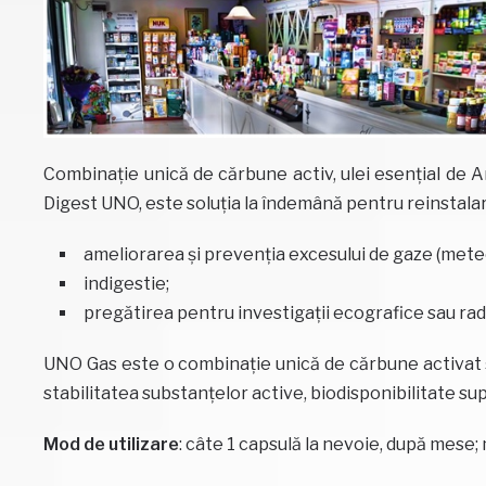
Combinație unică de cărbune activ, ulei esențial de A
Digest UNO, este soluția la îndemână pentru reinstala
ameliorarea și prevenția excesului de gaze (meteor
indigestie;
pregătirea pentru investigații ecografice sau rad
UNO Gas este o combinație unică de cărbune activat ș
stabilitatea substanțelor active, biodisponibilitate su
Mod de utilizare
: câte 1 capsulă la nevoie, după mese;