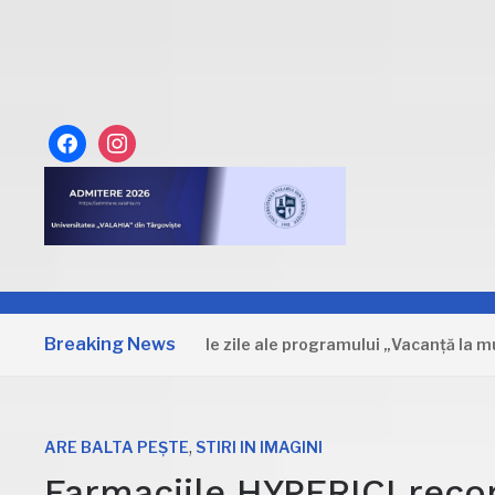
facebook
instagram
Breaking News
Dâmbovița: Primele zile ale programului „Vacanță la muzeu”
,
ARE BALTA PEȘTE
STIRI IN IMAGINI
Farmaciile HYPERICI rec