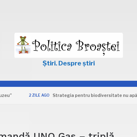
Știri. Despre știri
Strategia pentru biodiversitate nu apără inte
2 ZILE AGO
omandă UNO Gas – triplă