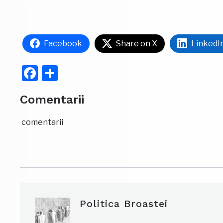
Facebook
Share on X
LinkedI
Facebook
Partajează
Comentarii
comentarii
Politica Broastei