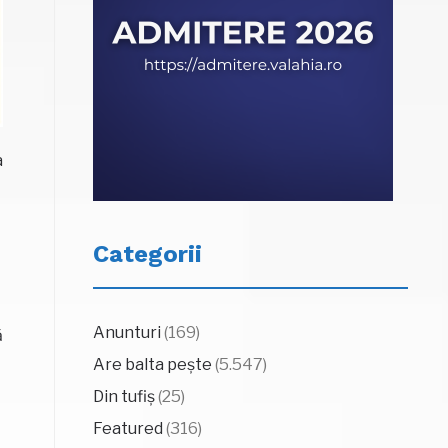
a
Categorii
Anunturi
(169)
ă
Are balta pește
(5.547)
Din tufiș
(25)
Featured
(316)