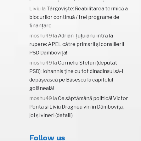
Liviu
la
Târgoviște: Reabilitarea termică a
blocurilor continuă / trei programe de
finanțare
moshu49
la
Adrian Țuțuianu intră la
rupere: APEL către primarii și consilierii
PSD Dâmbovița!
moshu49
la
Corneliu Ștefan (deputat
PSD): Iohannis ține cu tot dinadinsul să-l
depășească pe Băsescu la capitolul
golăneală!
moshu49
la
Ce săptămână politică! Victor
Ponta și Liviu Dragnea vin în Dâmbovița,
joi și vineri (detalii)
Follow us