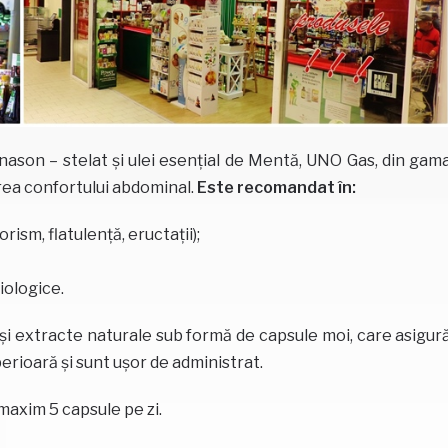
nason – stelat și ulei esențial de Mentă, UNO Gas, din gam
rea confortului abdominal.
Este recomandat în:
ism, flatulență, eructații);
iologice.
i extracte naturale sub formă de capsule moi, care asigur
perioară și sunt ușor de administrat.
 maxim 5 capsule pe zi.