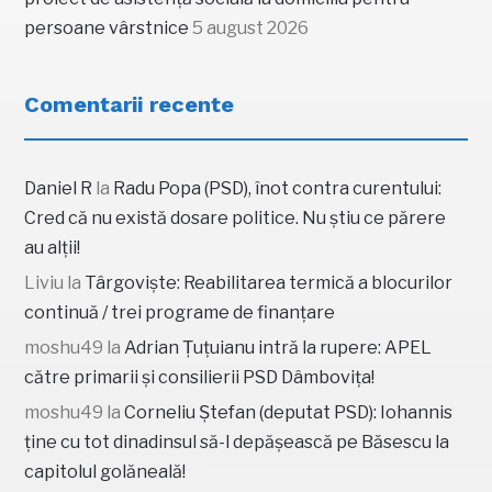
persoane vârstnice
5 august 2026
Comentarii recente
Daniel R
la
Radu Popa (PSD), înot contra curentului:
Cred că nu există dosare politice. Nu știu ce părere
au alții!
Liviu
la
Târgoviște: Reabilitarea termică a blocurilor
continuă / trei programe de finanțare
moshu49
la
Adrian Țuțuianu intră la rupere: APEL
către primarii și consilierii PSD Dâmbovița!
moshu49
la
Corneliu Ștefan (deputat PSD): Iohannis
ține cu tot dinadinsul să-l depășească pe Băsescu la
capitolul golăneală!