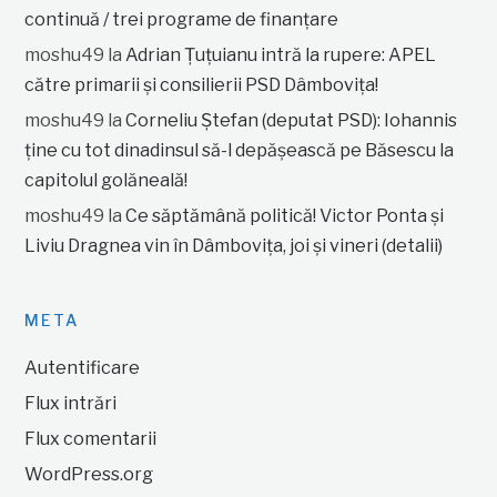
continuă / trei programe de finanțare
moshu49
la
Adrian Țuțuianu intră la rupere: APEL
către primarii și consilierii PSD Dâmbovița!
moshu49
la
Corneliu Ștefan (deputat PSD): Iohannis
ține cu tot dinadinsul să-l depășească pe Băsescu la
capitolul golăneală!
moshu49
la
Ce săptămână politică! Victor Ponta și
Liviu Dragnea vin în Dâmbovița, joi și vineri (detalii)
META
Autentificare
Flux intrări
Flux comentarii
WordPress.org