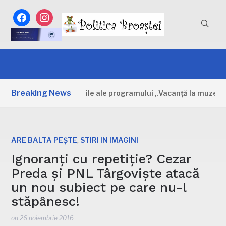
facebook
instagram
Breaking News
mbovița: Primele zile ale programului „Vacanță la muzeu”
,
ARE BALTA PEȘTE
STIRI IN IMAGINI
Ignoranți cu repetiție? Cezar
Preda și PNL Târgoviște atacă
un nou subiect pe care nu-l
stăpânesc!
on
26 noiembrie 2016