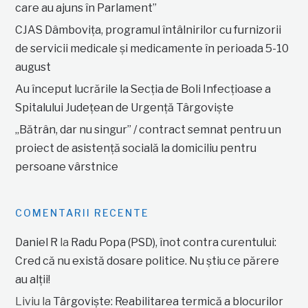
care au ajuns în Parlament”
CJAS Dâmbovița, programul întâlnirilor cu furnizorii
de servicii medicale și medicamente în perioada 5-10
august
Au început lucrările la Secția de Boli Infecțioase a
Spitalului Județean de Urgență Târgoviște
„Bătrân, dar nu singur” / contract semnat pentru un
proiect de asistență socială la domiciliu pentru
persoane vârstnice
COMENTARII RECENTE
Daniel R
la
Radu Popa (PSD), înot contra curentului:
Cred că nu există dosare politice. Nu știu ce părere
au alții!
Liviu
la
Târgoviște: Reabilitarea termică a blocurilor