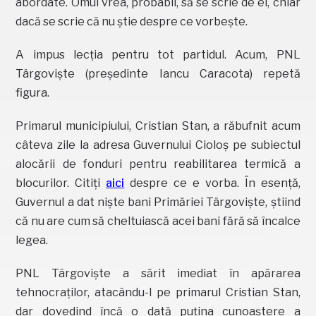
abordate. Omul vrea, probabil, să se scrie de el, chiar
dacă se scrie că nu știe despre ce vorbește.
A impus lecția pentru tot partidul. Acum, PNL
Târgoviște (președinte Iancu Caracota) repetă
figura.
Primarul municipiului, Cristian Stan, a răbufnit acum
câteva zile la adresa Guvernului Cioloș pe subiectul
alocării de fonduri pentru reabilitarea termică a
blocurilor. Citiți
aici
despre ce e vorba. În esență,
Guvernul a dat niște bani Primăriei Târgoviște, știind
că nu are cum să cheltuiască acei bani fără să încalce
legea.
PNL Târgoviște a sărit imediat în apărarea
tehnocraților, atacându-l pe primarul Cristian Stan,
dar dovedind încă o dată puțina cunoaștere a