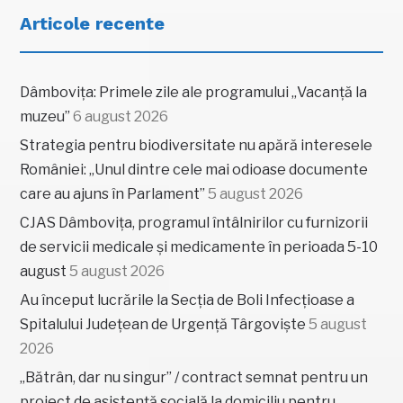
Articole recente
Dâmbovița: Primele zile ale programului „Vacanță la
muzeu”
6 august 2026
Strategia pentru biodiversitate nu apără interesele
României: „Unul dintre cele mai odioase documente
care au ajuns în Parlament”
5 august 2026
CJAS Dâmbovița, programul întâlnirilor cu furnizorii
de servicii medicale și medicamente în perioada 5-10
august
5 august 2026
Au început lucrările la Secția de Boli Infecțioase a
Spitalului Județean de Urgență Târgoviște
5 august
2026
„Bătrân, dar nu singur” / contract semnat pentru un
proiect de asistență socială la domiciliu pentru