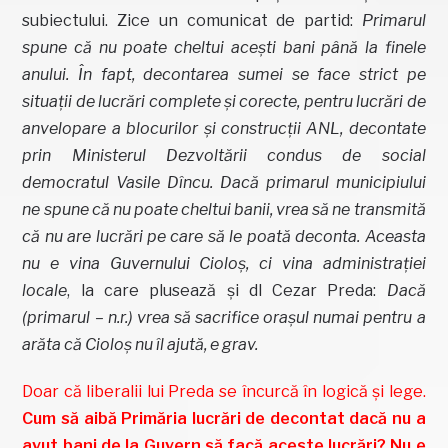
subiectului. Zice un comunicat de partid:
Primarul
spune că nu poate cheltui aceşti bani până la finele
anului. În fapt, decontarea sumei se face strict pe
situaţii de lucrări complete şi corecte, pentru lucrări de
anvelopare a blocurilor şi construcţii ANL, decontate
prin Ministerul Dezvoltării condus de social
democratul Vasile Dîncu. Dacă primarul municipiului
ne spune că nu poate cheltui banii, vrea să ne transmită
că nu are lucrări pe care să le poată deconta. Aceasta
nu e vina Guvernului Cioloş, ci vina administraţiei
locale
, la care plusează și dl Cezar Preda:
Dacă
(primarul – n.r.) vrea să sacrifice orașul numai pentru a
arăta că Cioloș nu îl ajută, e grav.
Doar că liberalii lui Preda se încurcă în logică și lege.
Cum să aibă Primăria lucrări de decontat dacă nu a
avut bani de la Guvern să facă aceste lucrări? Nu e