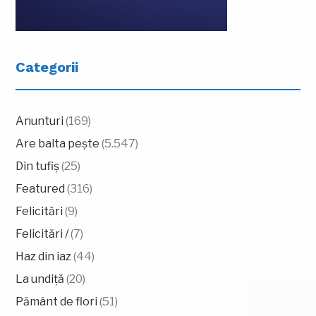
Categorii
Anunturi
(169)
Are balta pește
(5.547)
Din tufiș
(25)
Featured
(316)
Felicitări
(9)
Felicitări /
(7)
Haz din iaz
(44)
La undiță
(20)
Pământ de flori
(51)