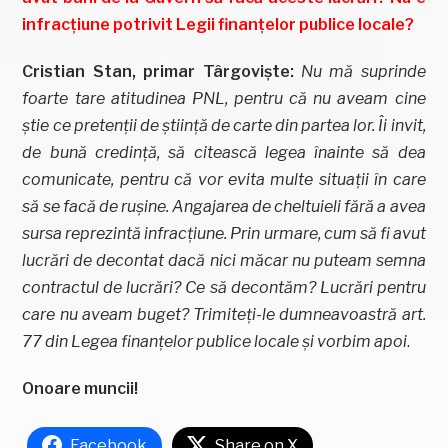
infracțiune potrivit Legii finanțelor publice locale?
Cristian Stan, primar Târgoviște:
Nu mă suprinde
foarte tare atitudinea PNL, pentru că nu aveam cine
știe ce pretenții de știință de carte din partea lor. Îi invit,
de bună credință, să citească legea înainte să dea
comunicate, pentru că vor evita multe situații în care
să se facă de rușine. Angajarea de cheltuieli fără a avea
sursa reprezintă infracțiune. Prin urmare, cum să fi avut
lucrări de decontat dacă nici măcar nu puteam semna
contractul de lucrări? Ce să decontăm? Lucrări pentru
care nu aveam buget?
Trimiteți-le dumneavoastră art.
77 din Legea finanțelor publice locale și vorbim apoi
.
Onoare muncii!
Facebook
Share on X