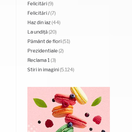
Felicitări
(9)
Felicitări /
(7)
Haz din iaz
(44)
La undiță
(20)
Pământ de flori
(51)
Prezidentiale
(2)
Reclama 1
(3)
Stiri in imagini
(5.124)