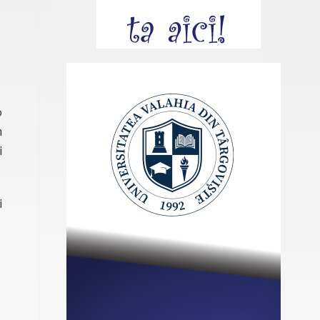
o
m
i
i