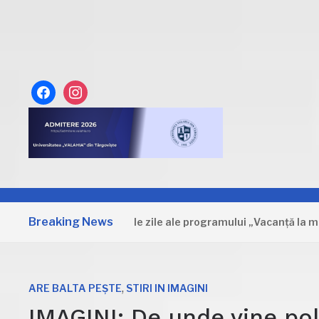
facebook
instagram
Breaking News
mbovița: Primele zile ale programului „Vacanță la muzeu”
,
ARE BALTA PEȘTE
STIRI IN IMAGINI
IMAGINI: De unde vine pol