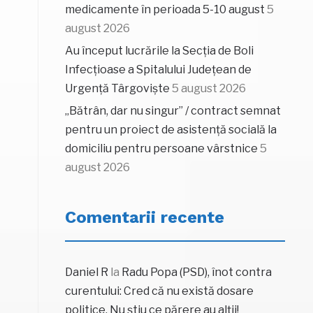
medicamente în perioada 5-10 august
5
august 2026
Au început lucrările la Secția de Boli
Infecțioase a Spitalului Județean de
Urgență Târgoviște
5 august 2026
„Bătrân, dar nu singur” / contract semnat
pentru un proiect de asistență socială la
domiciliu pentru persoane vârstnice
5
august 2026
Comentarii recente
Daniel R
la
Radu Popa (PSD), înot contra
curentului: Cred că nu există dosare
politice. Nu știu ce părere au alții!