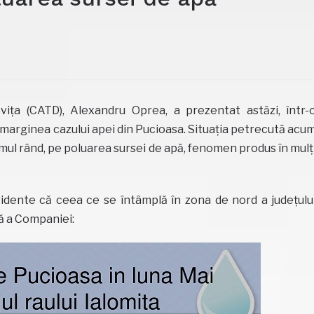
ța (CATD), Alexandru Oprea, a prezentat astăzi, într-
 marginea cazului apei din Pucioasa. Situația petrecută acu
imul rând, pe poluarea sursei de apă, fenomen produs în mulț
idente că ceea ce se întâmplă în zona de nord a județulu
lă a Companiei: