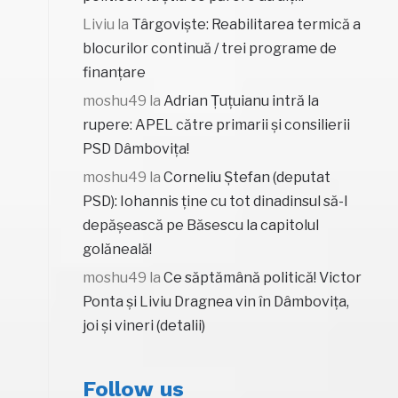
Liviu
la
Târgoviște: Reabilitarea termică a
blocurilor continuă / trei programe de
finanțare
moshu49
la
Adrian Țuțuianu intră la
rupere: APEL către primarii și consilierii
PSD Dâmbovița!
moshu49
la
Corneliu Ștefan (deputat
PSD): Iohannis ține cu tot dinadinsul să-l
depășească pe Băsescu la capitolul
golăneală!
moshu49
la
Ce săptămână politică! Victor
Ponta și Liviu Dragnea vin în Dâmbovița,
joi și vineri (detalii)
Follow us