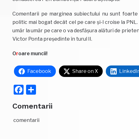
Comentarii pe marginea subiectului nu sunt foarte 
politic mai bogat decât cel pe care și-l croise la PN
umăr la umăr pe care o va desfășura alături de prieteni
Victor Ponta președinte în turul II.
O
r
oare muncii!
Facebook
Share on X
LinkedI
Facebook
Partajează
Comentarii
comentarii