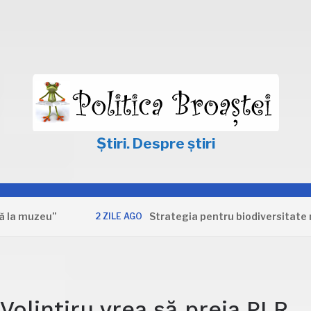
Știri. Despre știri
zeu”
Strategia pentru biodiversitate nu apăr
2 ZILE AGO
 Volintiru vrea să preia PLR