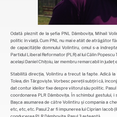
Odată pleznit de la șefia PNL Dâmbovița, Mihail Voli
politic în viață. Cum PNL nu mai e atât de atrăgător făr
de capacitățile domnului Volintiru, omul s-a îndrep
Partidul Liberal Reformator (PLR) al lui Călin Popescu
același Daniel Chițoiu, iar membru remarcabil în județ 
Stabilită direcția, Volintiru a trecut la fapte. Adică 
Tolea, din Târgoviște. Vorbesc pereții subțiri că, înconj
dat contur ideilor fixe despre viitorul său politic. Pas
coordonarea PLR Dâmbovița. În schimbul gestului, i s-a
Bașca asumarea de către Volintiru și compania a chelt
etc, etc, etc. Pasul 2 ar fi impunerea lui Ciprian Iacob (î
conducerea PLR Dâmbovița. Pasul 3 așteaptă.