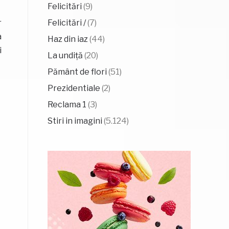
Felicitări
(9)
Felicitări /
(7)
r
a
Haz din iaz
(44)
i
La undiță
(20)
Pământ de flori
(51)
Prezidentiale
(2)
Reclama 1
(3)
Stiri in imagini
(5.124)