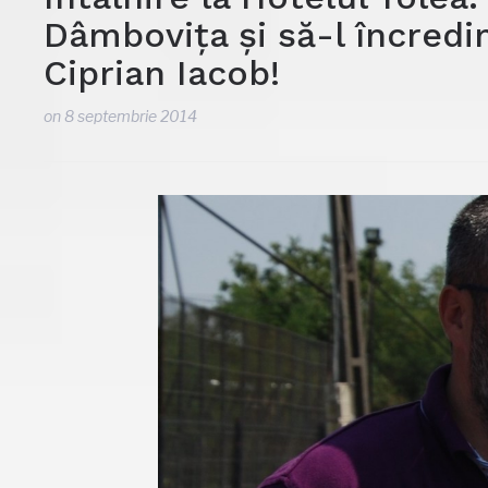
Dâmbovița și să-l încredin
Ciprian Iacob!
on
8 septembrie 2014