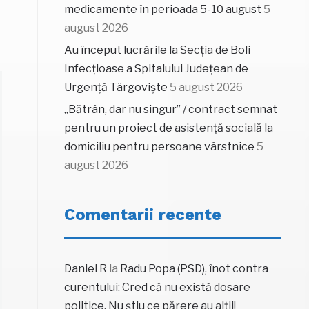
medicamente în perioada 5-10 august
5
august 2026
Au început lucrările la Secția de Boli
Infecțioase a Spitalului Județean de
Urgență Târgoviște
5 august 2026
„Bătrân, dar nu singur” / contract semnat
pentru un proiect de asistență socială la
domiciliu pentru persoane vârstnice
5
august 2026
Comentarii recente
Daniel R
la
Radu Popa (PSD), înot contra
curentului: Cred că nu există dosare
politice. Nu știu ce părere au alții!