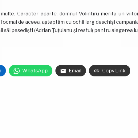
multe. Caracter aparte, domnul Volintiru merită un viito
L. Tocmai de aceea, așteptăm cu ochii larg deschiși campani
i săi pesediști (Adrian Țuțuianu și restul) pentru alegerea lu
n
WhatsApp
Email
Copy Link