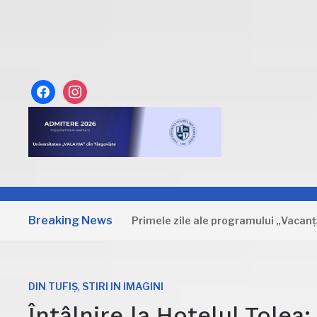
facebook
instagram
Breaking News
Dâmbovița: Primele zile ale programului „Vacanță la mu
,
DIN TUFIȘ
STIRI IN IMAGINI
Întâlnire la Hotelul Tolea: