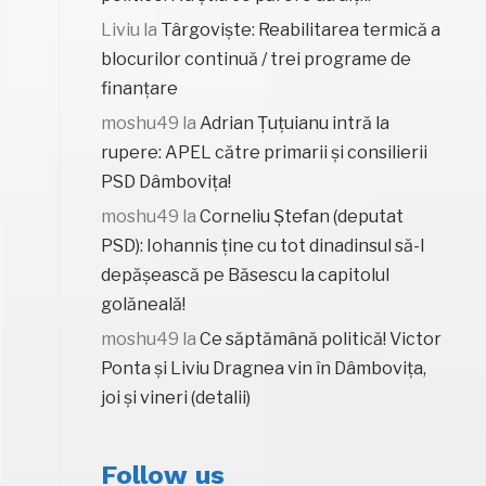
Liviu
la
Târgoviște: Reabilitarea termică a
blocurilor continuă / trei programe de
finanțare
moshu49
la
Adrian Țuțuianu intră la
rupere: APEL către primarii și consilierii
PSD Dâmbovița!
moshu49
la
Corneliu Ștefan (deputat
PSD): Iohannis ține cu tot dinadinsul să-l
depășească pe Băsescu la capitolul
golăneală!
moshu49
la
Ce săptămână politică! Victor
Ponta și Liviu Dragnea vin în Dâmbovița,
joi și vineri (detalii)
Follow us