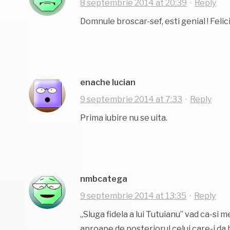
8 septembrie 2014 at 20:39
·
Reply
Domnule broscar-sef, esti genial ! Felici
enache lucian
9 septembrie 2014 at 7:33
·
Reply
Prima iubire nu se uita.
nmbcatega
9 septembrie 2014 at 13:35
·
Reply
„Sluga fidela a lui Tutuianu” vad ca-si m
aproape de posteriorul celui care-i da b