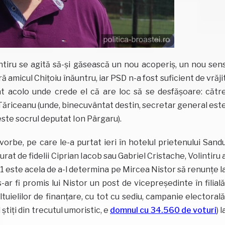
ntiru se agită să-și găsească un nou acoperiș, un nou sen
ă amicul Chițoiu înăuntru, iar PSD n-a fost suficient de vrăji
tat acolo unde crede el că are loc să se desfășoare: cătr
 Tăriceanu (unde, binecuvântat destin, secretar general est
este socrul deputat Ion Pârgaru).
la vorbe, pe care le-a purtat ieri în hotelul prietenului Sand
urat de fidelii Ciprian Iacob sau Gabriel Cristache, Volintiru 
ul 1 este acela de a-l determina pe Mircea Nistor să renunțe l
r fi promis lui Nistor un post de vicepreședinte în filială
uielilor de finanțare, cu tot cu sediu, campanie electorală
l știți din trecutul umoristic, e
domnul cu 34.560 de voturi
) l