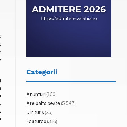
s
t
e
e
Categorii
u
a
Anunturi
(169)
a
Are balta pește
(5.547)
.
,
Din tufiș
(25)
a
Featured
(316)