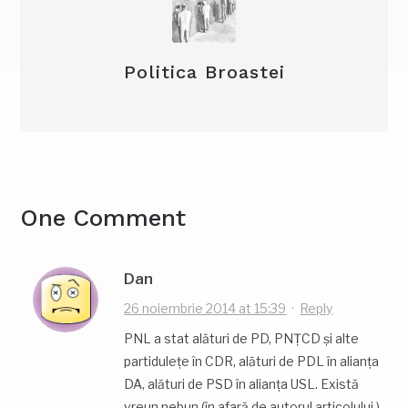
Politica Broastei
One Comment
Dan
26 noiembrie 2014 at 15:39
·
Reply
PNL a stat alături de PD, PNŢCD şi alte
partiduleţe în CDR, alături de PDL în alianţa
DA, alături de PSD în alianţa USL. Există
vreun nebun (în afară de autorul articolului )