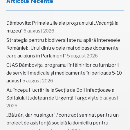
Articole recente
Dâmbovița: Primele zile ale programului „Vacanță la
muzeu”
6 august 2026
Strategia pentru biodiversitate nu apără interesele
României: „Unul dintre cele mai odioase documente
care au ajuns în Parlament”
5 august 2026
CJAS Dâmbovița, programul întâlnirilor cu furnizorii
de servicii medicale și medicamente în perioada 5-10
august
5 august 2026
Au început lucrările la Secția de Boli Infecțioase a
Spitalului Județean de Urgență Târgoviște
5 august
2026
„Bătrân, dar nu singur” / contract semnat pentru un
proiect de asistență socială la domiciliu pentru