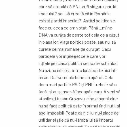
care să creadă că PNL ar fi singurul partid
imaculat? sau să creadă că în România
există partid imaculat?. Astăzi politica se
face cu ceea ce am votat. Până …mîine
DNA va curăţa de peste tot ceia ce a căzut
în plasa lor. Viaţa politică poate, sau nu, să
cureţe ce mai rămâne de curăţat. Dacă
partidele vor înţelege( cele care vor
înţţelege) clasa politică se poate schimba.
Nu azi, nu într-o zi, într-o lună poate nici într-
un an. Dar semnale bune au apărut. Cele
doua mari partide PSD şi PNL trebuie să o
facă , şi au şansa să înceapă acum. A veni să
stabileşti tu sau Grozavu, cine e bun şi cine
nu să facă politică este în primul rînd inutil, şi
apoi imposibil. Poate că nici lui nu-i place de
unii dar el ştie că nu-i treba lui să împartă