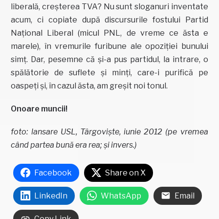
liberală, creșterea TVA? Nu sunt sloganuri inventate
acum, ci copiate după discursurile fostului Partid
Național Liberal (micul PNL, de vreme ce ăsta e
marele), în vremurile furibune ale opoziției bunului
simț. Dar, pesemne că și-a pus partidul, la intrare, o
spălătorie de suflete și minți, care-i purifică pe
oaspeți și, în cazul ăsta, am greșit noi tonul.
Onoare muncii!
foto: lansare USL, Târgoviște, iunie 2012 (pe vremea
când partea bună era rea; și invers.)
Facebook
Share on X
LinkedIn
WhatsApp
Email
Copy Link