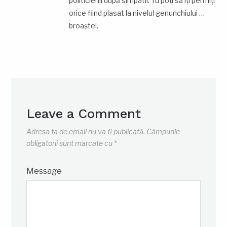
politicienii după simpatii. Tu poţi să îţi permiţi
orice fiind plasat la nivelul genunchiului …
broaştei.
Leave a Comment
Adresa ta de email nu va fi publicată.
Câmpurile
obligatorii sunt marcate cu
*
Message