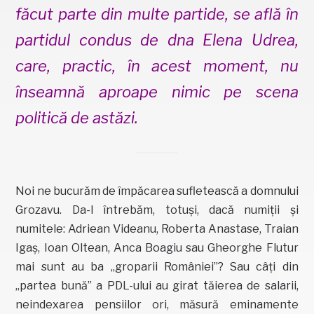
făcut parte din multe partide, se află în
partidul condus de dna Elena Udrea,
care, practic, în acest moment, nu
înseamnă aproape nimic pe scena
politică de astăzi.
Noi ne bucurăm de împăcarea sufletească a domnului
Grozavu. Da-l întrebăm, totuși, dacă numiții și
numitele: Adriean Videanu, Roberta Anastase, Traian
Igaș, Ioan Oltean, Anca Boagiu sau Gheorghe Flutur
mai sunt au ba „groparii României”? Sau câți din
„partea bună” a PDL-ului au girat tăierea de salarii,
neindexarea pensiilor ori, măsură eminamente