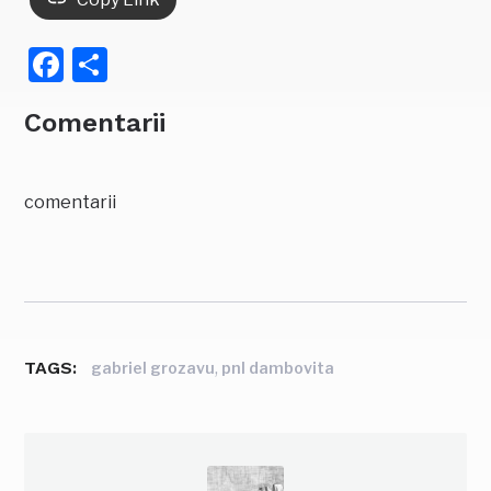
Facebook
Partajează
Comentarii
comentarii
TAGS:
,
gabriel grozavu
pnl dambovita