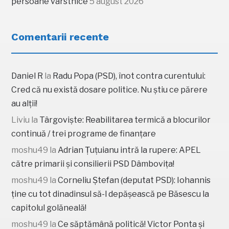
persoane vârstnice
5 august 2026
Comentarii recente
Daniel R
la
Radu Popa (PSD), înot contra curentului:
Cred că nu există dosare politice. Nu știu ce părere
au alții!
Liviu
la
Târgoviște: Reabilitarea termică a blocurilor
continuă / trei programe de finanțare
moshu49
la
Adrian Țuțuianu intră la rupere: APEL
către primarii și consilierii PSD Dâmbovița!
moshu49
la
Corneliu Ștefan (deputat PSD): Iohannis
ține cu tot dinadinsul să-l depășească pe Băsescu la
capitolul golăneală!
moshu49
la
Ce săptămână politică! Victor Ponta și