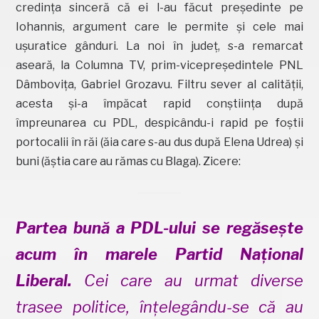
credința sinceră că ei l-au făcut președinte pe
Iohannis, argument care le permite și cele mai
ușuratice gânduri. La noi în județ, s-a remarcat
aseară, la Columna TV, prim-vicepreședintele PNL
Dâmbovița, Gabriel Grozavu. Filtru sever al calității,
acesta și-a împăcat rapid conștiința după
împreunarea cu PDL, despicându-i rapid pe foștii
portocalii în răi (ăia care s-au dus după Elena Udrea) și
buni (ăștia care au rămas cu Blaga). Zicere:
Partea bună a PDL-ului se regăsește
acum în marele Partid Național
Liberal.
Cei care au urmat diverse
trasee politice, înțelegându-se că au