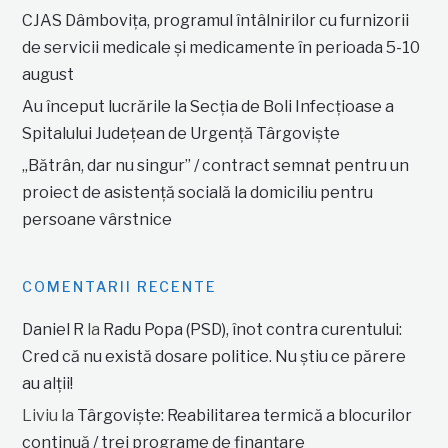
CJAS Dâmbovița, programul întâlnirilor cu furnizorii
de servicii medicale și medicamente în perioada 5-10
august
Au început lucrările la Secția de Boli Infecțioase a
Spitalului Județean de Urgență Târgoviște
„Bătrân, dar nu singur” / contract semnat pentru un
proiect de asistență socială la domiciliu pentru
persoane vârstnice
COMENTARII RECENTE
Daniel R
la
Radu Popa (PSD), înot contra curentului:
Cred că nu există dosare politice. Nu știu ce părere
au alții!
Liviu
la
Târgoviște: Reabilitarea termică a blocurilor
continuă / trei programe de finanțare