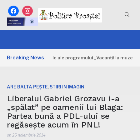
facebook
instagram
Breaking News
bovița: Primele zile ale programului „Vacanță la muzeu”
,
ARE BALTA PEȘTE
STIRI IN IMAGINI
Liberalul Gabriel Grozavu i-a
„spălat” pe oamenii lui Blaga:
Partea bună a PDL-ului se
regăsește acum în PNL!
on
25 noiembrie 2014