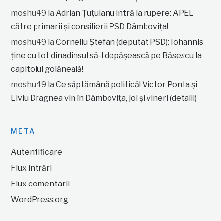
moshu49
la
Adrian Țuțuianu intră la rupere: APEL
către primarii și consilierii PSD Dâmbovița!
moshu49
la
Corneliu Ștefan (deputat PSD): Iohannis
ține cu tot dinadinsul să-l depășească pe Băsescu la
capitolul golăneală!
moshu49
la
Ce săptămână politică! Victor Ponta și
Liviu Dragnea vin în Dâmbovița, joi și vineri (detalii)
META
Autentificare
Flux intrări
Flux comentarii
WordPress.org