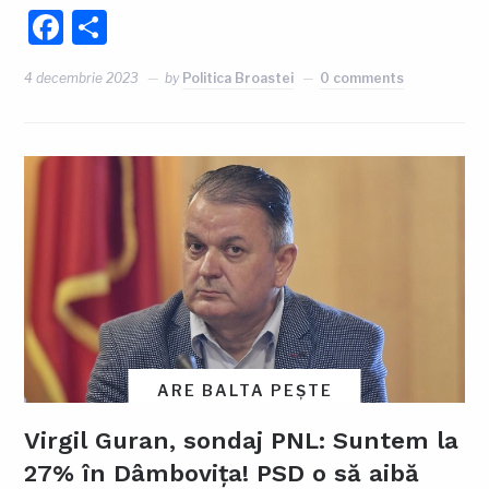
Facebook
Partajează
4 decembrie 2023
by
Politica Broastei
0 comments
ARE BALTA PEȘTE
Virgil Guran, sondaj PNL: Suntem la
27% în Dâmbovița! PSD o să aibă