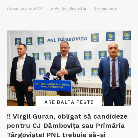
16 septembrie 2024
by
Politica Broastei
0 comments
ARE BALTA PEȘTE
‼ Virgil Guran, obligat să candideze
pentru CJ Dâmbovița sau Primăria
Târgoviște! PNL trebuie să-și