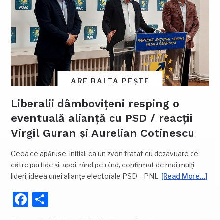
ARE BALTA PEȘTE
Liberalii dâmbovițeni resping o
eventuală alianță cu PSD / reacții
Virgil Guran și Aurelian Cotinescu
Ceea ce apăruse, inițial, ca un zvon tratat cu dezavuare de
către partide și, apoi, rând pe rând, confirmat de mai mulți
lideri, ideea unei alianțe electorale PSD – PNL
[Read More…]
Facebook
Partajează