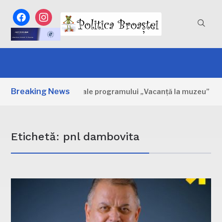
facebook
instagram
Breaking News
 Primele zile ale programului „Vacanță la muzeu”
3 ZIL
Etichetă:
pnl dambovita