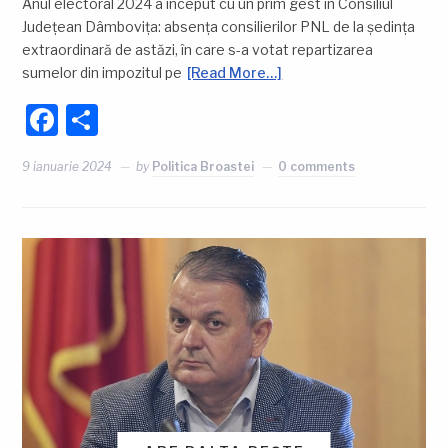
Anul electoral 2024 a început cu un prim gest în Consiliul
Județean Dâmbovița: absența consilierilor PNL de la ședința
extraordinară de astăzi, în care s-a votat repartizarea
sumelor din impozitul pe
[Read More…]
Facebook
Partajează
9 ianuarie 2024
by
Politica Broastei
0 comments