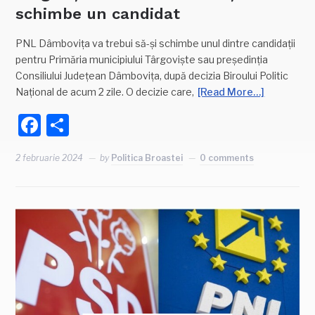
schimbe un candidat
PNL Dâmbovița va trebui să-și schimbe unul dintre candidații
pentru Primăria municipiului Târgoviște sau președinția
Consiliului Județean Dâmbovița, după decizia Biroului Politic
Național de acum 2 zile. O decizie care,
[Read More…]
Facebook
Partajează
2 februarie 2024
by
Politica Broastei
0 comments