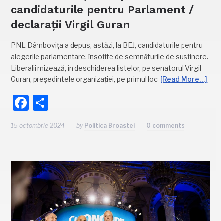
candidaturile pentru Parlament /
declarații Virgil Guran
PNL Dâmbovița a depus, astăzi, la BEJ, candidaturile pentru
alegerile parlamentare, însoțite de semnăturile de susținere.
Liberalii mizează, în deschiderea listelor, pe senatorul Virgil
Guran, președintele organizației, pe primul loc
[Read More…]
Facebook
Partajează
15 octombrie 2024
by
Politica Broastei
0 comments