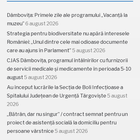
Dâmbovița: Primele zile ale programului „Vacanță la
muzeu”
6 august 2026
Strategia pentru biodiversitate nu apără interesele
României: „Unul dintre cele mai odioase documente
care au ajuns în Parlament”
5 august 2026
CJAS Dâmbovița, programul întâlnirilor cu furnizorii
de servicii medicale și medicamente în perioada 5-10
august
5 august 2026
Au început lucrările la Secția de Boli Infecțioase a
Spitalului Județean de Urgență Târgoviște
5 august
2026
„Bătrân, dar nu singur” / contract semnat pentru un
proiect de asistență socială la domiciliu pentru
persoane vârstnice
5 august 2026