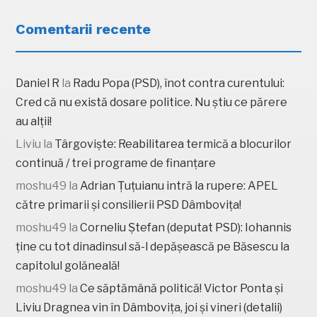
Comentarii recente
Daniel R
la
Radu Popa (PSD), înot contra curentului:
Cred că nu există dosare politice. Nu știu ce părere
au alții!
Liviu
la
Târgoviște: Reabilitarea termică a blocurilor
continuă / trei programe de finanțare
moshu49
la
Adrian Țuțuianu intră la rupere: APEL
către primarii și consilierii PSD Dâmbovița!
moshu49
la
Corneliu Ștefan (deputat PSD): Iohannis
ține cu tot dinadinsul să-l depășească pe Băsescu la
capitolul golăneală!
moshu49
la
Ce săptămână politică! Victor Ponta și
Liviu Dragnea vin în Dâmbovița, joi și vineri (detalii)