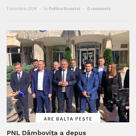
1 noiembrie 2024
by
Politica Broastei
0 comments
ARE BALTA PEȘTE
PNL Dâmbovița a depus