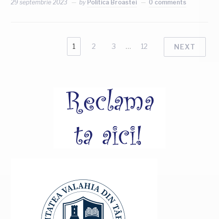
29 septembrie 2023
by
Politica Broastei
0 comments
1
2
3
…
12
NEXT