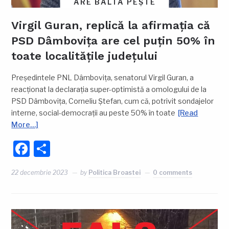
ARE BALTA PEȘTE
Virgil Guran, replică la afirmația că
PSD Dâmbovița are cel puțin 50% în
toate localitățile județului
Președintele PNL Dâmbovița, senatorul Virgil Guran, a
reacționat la declarația super-optimistă a omologului de la
PSD Dâmbovița, Corneliu Ștefan, cum că, potrivit sondajelor
interne, social-democrații au peste 50% în toate
[Read
More…]
Facebook
Partajează
22 decembrie 2023
by
Politica Broastei
0 comments