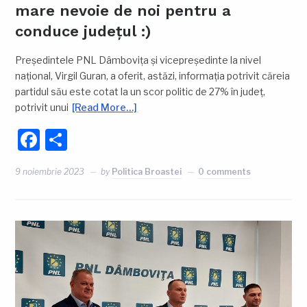
mare nevoie de noi pentru a
conduce județul :)
Președintele PNL Dâmbovița și vicepreședinte la nivel
național, Virgil Guran, a oferit, astăzi, informația potrivit căreia
partidul său este cotat la un scor politic de 27% în județ,
potrivit unui
[Read More…]
Facebook
Partajează
9 noiembrie 2023
by
Politica Broastei
0 comments