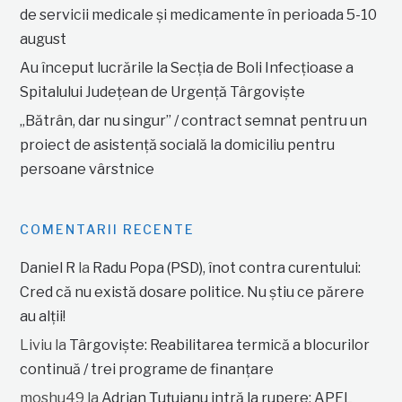
de servicii medicale și medicamente în perioada 5-10
august
Au început lucrările la Secția de Boli Infecțioase a
Spitalului Județean de Urgență Târgoviște
„Bătrân, dar nu singur” / contract semnat pentru un
proiect de asistență socială la domiciliu pentru
persoane vârstnice
COMENTARII RECENTE
Daniel R
la
Radu Popa (PSD), înot contra curentului:
Cred că nu există dosare politice. Nu știu ce părere
au alții!
Liviu
la
Târgoviște: Reabilitarea termică a blocurilor
continuă / trei programe de finanțare
moshu49
la
Adrian Țuțuianu intră la rupere: APEL