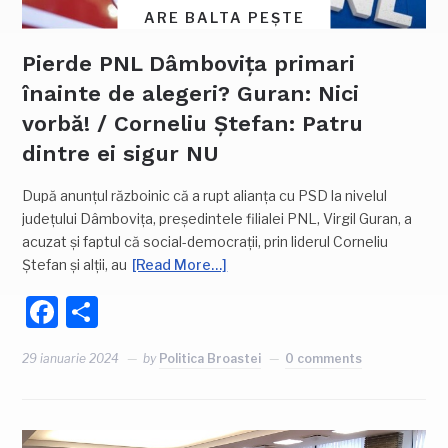
ARE BALTA PEȘTE
Pierde PNL Dâmbovița primari
înainte de alegeri? Guran: Nici
vorbă! / Corneliu Ștefan: Patru
dintre ei sigur NU
După anunțul războinic că a rupt alianța cu PSD la nivelul
județului Dâmbovița, președintele filialei PNL, Virgil Guran, a
acuzat și faptul că social-democrații, prin liderul Corneliu
Ștefan și alții, au
[Read More…]
Facebook
Partajează
29 ianuarie 2024
by
Politica Broastei
0 comments