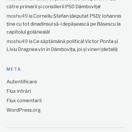
către primarii și consilierii PSD Dâmbovița!
moshu49
la
Corneliu Ștefan (deputat PSD): Iohannis
ține cu tot dinadinsul să-l depășească pe Băsescu la
capitolul golăneală!
moshu49
la
Ce săptămână politică! Victor Ponta și
Liviu Dragnea vin în Dâmbovița, joi și vineri (detalii)
META
Autentificare
Flux intrări
Flux comentarii
WordPress.org