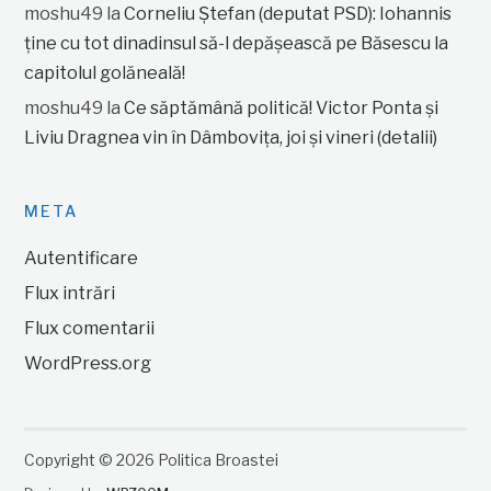
moshu49
la
Corneliu Ștefan (deputat PSD): Iohannis
ține cu tot dinadinsul să-l depășească pe Băsescu la
capitolul golăneală!
moshu49
la
Ce săptămână politică! Victor Ponta și
Liviu Dragnea vin în Dâmbovița, joi și vineri (detalii)
META
Autentificare
Flux intrări
Flux comentarii
WordPress.org
Copyright © 2026 Politica Broastei