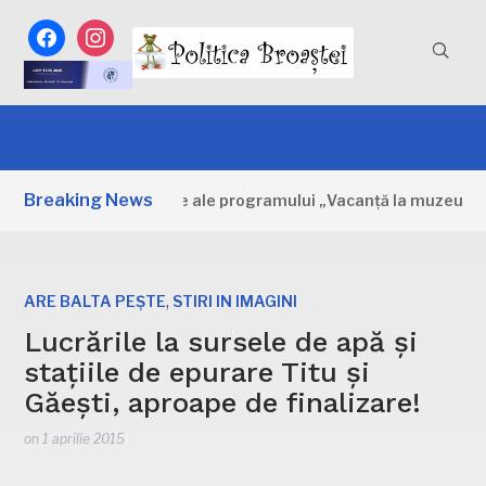
facebook
instagram
Breaking News
ța: Primele zile ale programului „Vacanță la muzeu”
4 
,
ARE BALTA PEȘTE
STIRI IN IMAGINI
Lucrările la sursele de apă și
stațiile de epurare Titu și
Găești, aproape de finalizare!
on
1 aprilie 2015