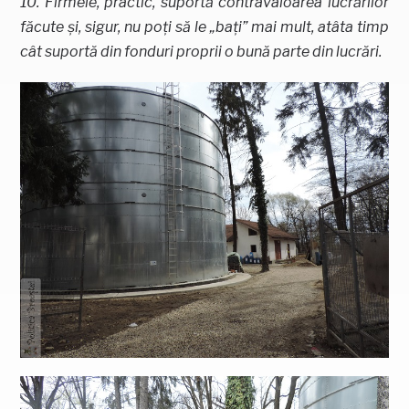
10. Firmele, practic, suportă contravaloarea lucrărilor
făcute și, sigur, nu poți să le „bați” mai mult, atâta timp
cât suportă din fonduri proprii o bună parte din lucrări.