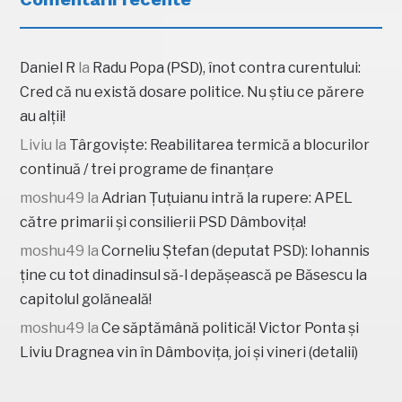
Daniel R
la
Radu Popa (PSD), înot contra curentului:
Cred că nu există dosare politice. Nu știu ce părere
au alții!
Liviu
la
Târgoviște: Reabilitarea termică a blocurilor
continuă / trei programe de finanțare
moshu49
la
Adrian Țuțuianu intră la rupere: APEL
către primarii și consilierii PSD Dâmbovița!
moshu49
la
Corneliu Ștefan (deputat PSD): Iohannis
ține cu tot dinadinsul să-l depășească pe Băsescu la
capitolul golăneală!
moshu49
la
Ce săptămână politică! Victor Ponta și
Liviu Dragnea vin în Dâmbovița, joi și vineri (detalii)