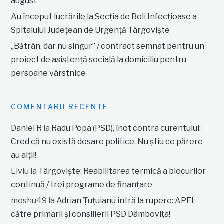
august
Au început lucrările la Secția de Boli Infecțioase a
Spitalului Județean de Urgență Târgoviște
„Bătrân, dar nu singur” / contract semnat pentru un
proiect de asistență socială la domiciliu pentru
persoane vârstnice
COMENTARII RECENTE
Daniel R
la
Radu Popa (PSD), înot contra curentului:
Cred că nu există dosare politice. Nu știu ce părere
au alții!
Liviu
la
Târgoviște: Reabilitarea termică a blocurilor
continuă / trei programe de finanțare
moshu49
la
Adrian Țuțuianu intră la rupere: APEL
către primarii și consilierii PSD Dâmbovița!