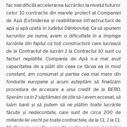
fac mai dificilă accelerarea lucrărilor la nivelul tuturor
celor 10 contracte din marele proiect al Companiei
de Apă (Extinderea și reabilitarea infrastructurii de
apă și apă uzată în Județul Dâmbovița):
Ca să spunem
lucrurilor pe nume, avem o dificultate în a împinge
lucrările din faptul că toți constructorii care lucrează
de la Contractul de lucrări 1 la Contractul 10 sunt cu
facturi neplătite. Compania de Apă n-a mai avut
capacitatea de a plăti din ceea ce făcea ea în mod
constant, am consumat și partea cea mai mare din
fondurile europene și acum așteptăm să finalizăm
procedura de accesare a unui credit de la BERD.
Sperăm ca în 2 săptămâni de zile să-l avem accesat, să
luăm banii și să putem să ne plătim toate lucrările
făcute și nedecontate, care sunt de circa 200 de
miliarde lei vechi pe toate contractele, de la CL 1 la CL