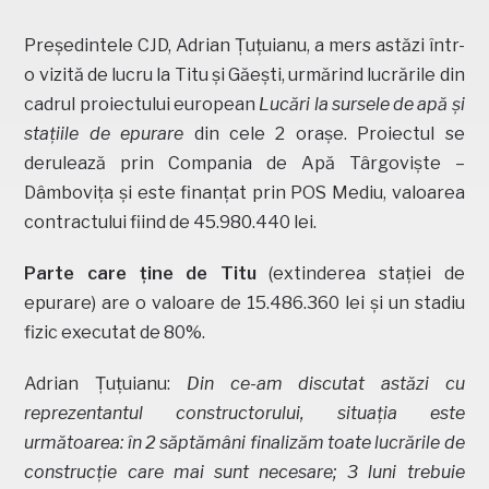
Președintele CJD, Adrian Țuțuianu, a mers astăzi într-
o vizită de lucru la Titu și Găești, urmărind lucrările din
cadrul proiectului european
Lucări la sursele de apă și
stațiile de epurare
din cele 2 orașe. Proiectul se
derulează prin Compania de Apă Târgoviște –
Dâmbovița și este finanțat prin POS Mediu, valoarea
contractului fiind de 45.980.440 lei.
Parte care ține de Titu
(extinderea stației de
epurare) are o valoare de 15.486.360 lei și un stadiu
fizic executat de 80%.
Adrian Țuțuianu:
Din ce-am discutat astăzi cu
reprezentantul constructorului, situația este
următoarea: în 2 săptămâni finalizăm toate lucrările de
construcție care mai sunt necesare; 3 luni trebuie