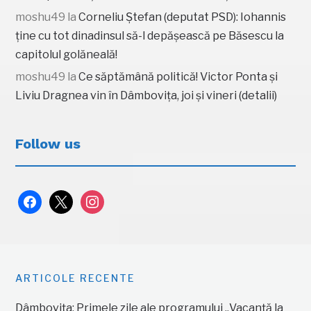
moshu49
la
Corneliu Ștefan (deputat PSD): Iohannis
ține cu tot dinadinsul să-l depășească pe Băsescu la
capitolul golăneală!
moshu49
la
Ce săptămână politică! Victor Ponta și
Liviu Dragnea vin în Dâmbovița, joi și vineri (detalii)
Follow us
facebook
x
instagram
ARTICOLE RECENTE
Dâmbovița: Primele zile ale programului „Vacanță la