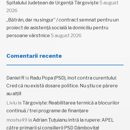
Spitalului Județean de Urgență Târgoviște
5 august
2026
„Bătrân, dar nu singur” / contract semnat pentru un
proiect de asistență socială la domiciliu pentru
persoane vârstnice
5 august 2026
Comentarii recente
Daniel R
la
Radu Popa (PSD), înot contra curentului:
Cred că nu există dosare politice. Nu știu ce părere
au alții!
Liviu
la
Târgoviște: Reabilitarea termică a blocurilor
continuă / trei programe de finanțare
moshu49
la
Adrian Țuțuianu intră la rupere: APEL
către primarii și consilierii PSD Dâmbovița!