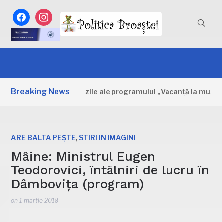
facebook
instagram
Breaking News
Dâmbovița: Primele zile ale programului „Vacanță la muzeu”
,
ARE BALTA PEȘTE
STIRI IN IMAGINI
Mâine: Ministrul Eugen
Teodorovici, întâlniri de lucru în
Dâmbovița (program)
on
1 martie 2018