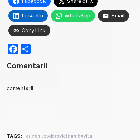
Facebook
Share on X
LinkedIn
WhatsApp
Email
Copy Link
Facebook
Partajează
Comentarii
comentarii
TAGS:
eugen teodorovici dambovita