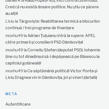
Daniel R
la
Radu Popa (PSD), înot contra curentului:
Cred că nu există dosare politice. Nu știu ce părere
au alții!
Liviu
la
Târgoviște: Reabilitarea termică a blocurilor
continuă / trei programe de finanțare
moshu49
la
Adrian Țuțuianu intră la rupere: APEL
către primarii și consilierii PSD Dâmbovița!
moshu49
la
Corneliu Ștefan (deputat PSD): Iohannis
ține cu tot dinadinsul să-l depășească pe Băsescu la
capitolul golăneală!
moshu49
la
Ce săptămână politică! Victor Ponta și
Liviu Dragnea vin în Dâmbovița, joi și vineri (detalii)
META
Autentificare