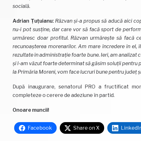
socială.
Adrian Țuțuianu:
Răzvan și-a propus să aducă aici copii
nu-i pot susține, dar care vor să facă sport de performa
urmăresc doar profitul. Răzvan urmărește să facă ce
recunoașterea morenarilor. Am mare încredere în el, îl 
rezultate în administrație foarte bune. Ieri, am analiza
și l-am văzut foarte determinat să găsim soluții pentru 
la Primăria Moreni, vom face lucruri bune pentru județ ș
După inaugurare, senatorul PRO a fructificat m
completeze o cerere de adeziune în partid.
Onoare muncii!
Facebook
Share on X
LinkedI