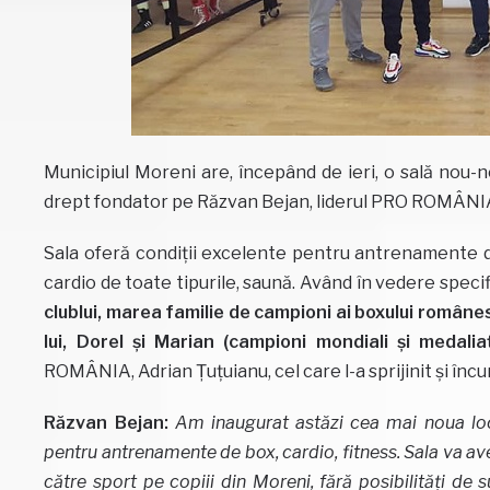
Municipiul Moreni are, începând de ieri, o sală nou-n
drept fondator pe Răzvan Bejan, liderul PRO ROMÂNIA
Sala oferă condiții excelente pentru antrenamente de 
cardio de toate tipurile, saună. Având în vedere specifi
clublui, marea familie de campioni ai boxului românes
lui, Dorel și Marian (campioni mondiali și medaliați
ROMÂNIA, Adrian Țuțuianu, cel care l-a sprijinit și încur
Răzvan Bejan:
Am inaugurat astăzi cea mai noua loca
pentru antrenamente de box, cardio, fitness. Sala va av
către sport pe copiii din Moreni, fără posibilități de 