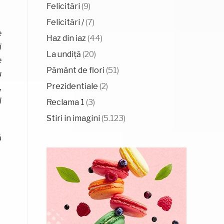
Felicitări
(9)
Felicitări /
(7)
e
Haz din iaz
(44)
i
La undiță
(20)
e
Pământ de flori
(51)
u
Prezidentiale
(2)
,
l
Reclama 1
(3)
Stiri in imagini
(5.123)
ă