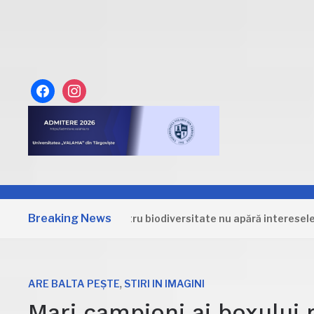
facebook
instagram
Breaking News
Strategia pentru biodiversitate nu apără interesele Român
,
ARE BALTA PEȘTE
STIRI IN IMAGINI
Mari campioni ai boxului 