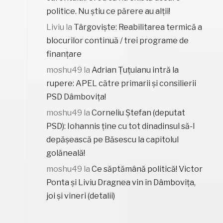
politice. Nu știu ce părere au alții!
Liviu
la
Târgoviște: Reabilitarea termică a
blocurilor continuă / trei programe de
finanțare
moshu49
la
Adrian Țuțuianu intră la
rupere: APEL către primarii și consilierii
PSD Dâmbovița!
moshu49
la
Corneliu Ștefan (deputat
PSD): Iohannis ține cu tot dinadinsul să-l
depășească pe Băsescu la capitolul
golăneală!
moshu49
la
Ce săptămână politică! Victor
Ponta și Liviu Dragnea vin în Dâmbovița,
joi și vineri (detalii)