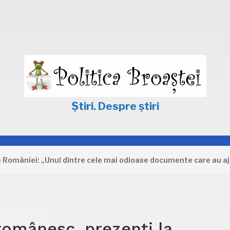
Știri. Despre știri
iei: „Unul dintre cele mai odioase documente care au ajuns în
românesc, prezenți la