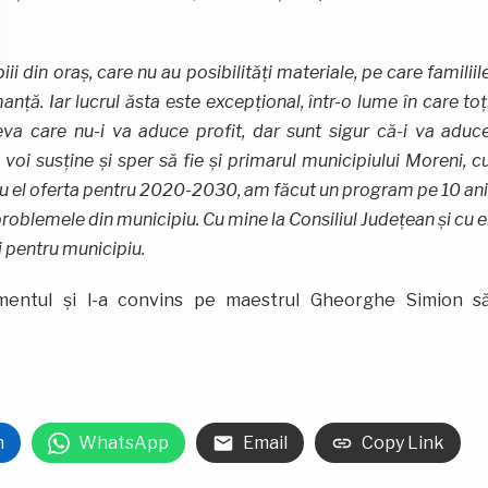
i din oraș, care nu au posibilități materiale, pe care familiil
nță. Iar lucrul ăsta este excepțional, într-o lume în care toț
va care nu-i va aduce profit, dar sunt sigur că-i va aduc
voi susține și sper să fie și primarul municipiului Moreni, c
t cu el oferta pentru 2020-2030, am făcut un program pe 10 ani
problemele din municipiu. Cu mine la Consiliul Județean și cu e
i pentru municipiu.
omentul și l-a convins pe maestrul Gheorghe Simion s
n
WhatsApp
Email
Copy Link