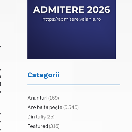
e
,
Categorii
a
i
O
Anunturi
(169)
Are balta pește
(5.545)
e
Din tufiș
(25)
e
Featured
(316)
e