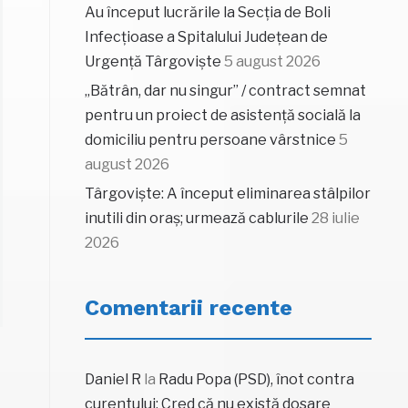
Au început lucrările la Secția de Boli
Infecțioase a Spitalului Județean de
Urgență Târgoviște
5 august 2026
„Bătrân, dar nu singur” / contract semnat
pentru un proiect de asistență socială la
domiciliu pentru persoane vârstnice
5
august 2026
Târgoviște: A început eliminarea stâlpilor
inutili din oraș; urmează cablurile
28 iulie
2026
Comentarii recente
Daniel R
la
Radu Popa (PSD), înot contra
curentului: Cred că nu există dosare