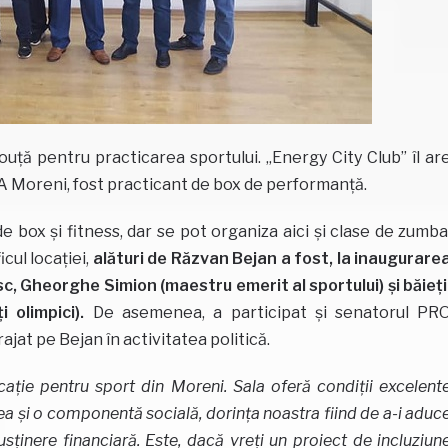
ouță pentru practicarea sportului. „Energy City Club” îl ar
 Moreni, fost practicant de box de performanță.
box și fitness, dar se pot organiza aici și clase de zumba
cul locației,
alături de Răzvan Bejan a fost, la inaugurare
c, Gheorghe Simion (maestru emerit al sportului) și băieți
 olimpici).
De asemenea, a participat și senatorul PR
ajat pe Bejan în activitatea politică.
ție pentru sport din Moreni. Sala oferă condiții excelent
ea și o componentă socială, dorința noastra fiind de a-i aduc
susținere financiară. Este, dacă vreți un proiect de incluziun