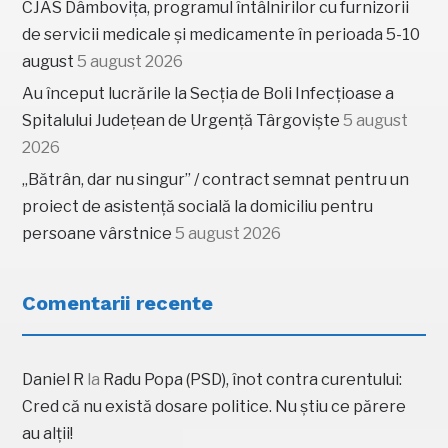
CJAS Dâmbovița, programul întâlnirilor cu furnizorii
de servicii medicale și medicamente în perioada 5-10
august
5 august 2026
Au început lucrările la Secția de Boli Infecțioase a
Spitalului Județean de Urgență Târgoviște
5 august
2026
„Bătrân, dar nu singur” / contract semnat pentru un
proiect de asistență socială la domiciliu pentru
persoane vârstnice
5 august 2026
Comentarii recente
Daniel R
la
Radu Popa (PSD), înot contra curentului:
Cred că nu există dosare politice. Nu știu ce părere
au alții!