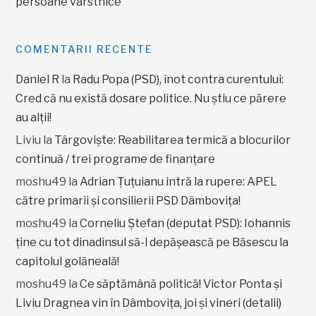
persoane vârstnice
COMENTARII RECENTE
Daniel R
la
Radu Popa (PSD), înot contra curentului:
Cred că nu există dosare politice. Nu știu ce părere
au alții!
Liviu
la
Târgoviște: Reabilitarea termică a blocurilor
continuă / trei programe de finanțare
moshu49
la
Adrian Țuțuianu intră la rupere: APEL
către primarii și consilierii PSD Dâmbovița!
moshu49
la
Corneliu Ștefan (deputat PSD): Iohannis
ține cu tot dinadinsul să-l depășească pe Băsescu la
capitolul golăneală!
moshu49
la
Ce săptămână politică! Victor Ponta și
Liviu Dragnea vin în Dâmbovița, joi și vineri (detalii)