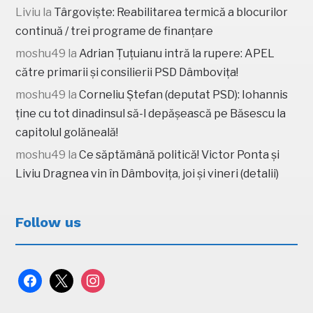
Liviu
la
Târgoviște: Reabilitarea termică a blocurilor
continuă / trei programe de finanțare
moshu49
la
Adrian Țuțuianu intră la rupere: APEL
către primarii și consilierii PSD Dâmbovița!
moshu49
la
Corneliu Ștefan (deputat PSD): Iohannis
ține cu tot dinadinsul să-l depășească pe Băsescu la
capitolul golăneală!
moshu49
la
Ce săptămână politică! Victor Ponta și
Liviu Dragnea vin în Dâmbovița, joi și vineri (detalii)
Follow us
facebook
x
instagram