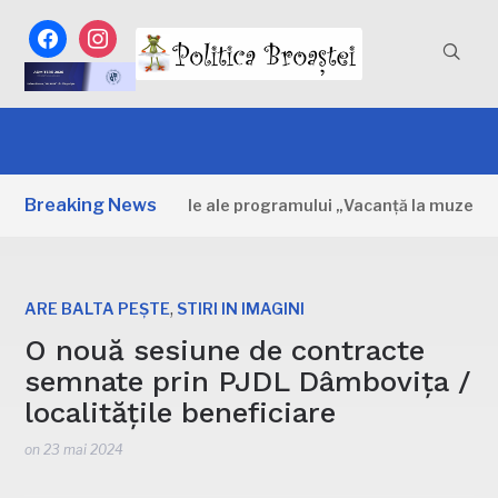
facebook
instagram
Breaking News
vița: Primele zile ale programului „Vacanță la muzeu”
,
ARE BALTA PEȘTE
STIRI IN IMAGINI
O nouă sesiune de contracte
semnate prin PJDL Dâmbovița /
localitățile beneficiare
on
23 mai 2024