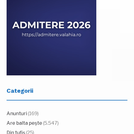
Categorii
Anunturi
(169)
Are balta pește
(5.547)
Din tufiș
(25)