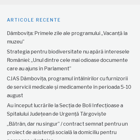
ARTICOLE RECENTE
Dâmbovița: Primele zile ale programului „Vacanță la
muzeu”
Strategia pentru biodiversitate nu apără interesele
României: „Unul dintre cele mai odioase documente
care au ajuns în Parlament”
CJAS Dâmbovița, programul întâlnirilor cu furnizorii
de servicii medicale și medicamente în perioada 5-10
august
Au început lucrările la Secția de Boli Infecțioase a
Spitalului Județean de Urgență Târgoviște
„Bătrân, dar nu singur” / contract semnat pentru un
proiect de asistență socială la domiciliu pentru