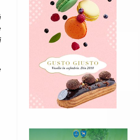
ă
e
i
e