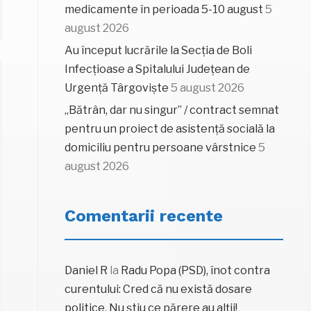
medicamente în perioada 5-10 august
5
august 2026
Au început lucrările la Secția de Boli
Infecțioase a Spitalului Județean de
Urgență Târgoviște
5 august 2026
„Bătrân, dar nu singur” / contract semnat
pentru un proiect de asistență socială la
domiciliu pentru persoane vârstnice
5
august 2026
Comentarii recente
Daniel R
la
Radu Popa (PSD), înot contra
curentului: Cred că nu există dosare
politice. Nu știu ce părere au alții!