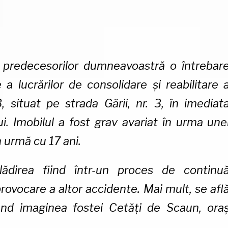
 predecesorilor dumneavoastră o întrebar
 a lucrărilor de consolidare și reabilitare 
3, situat pe strada Gării, nr. 3, în imediat
i. Imobilul a fost grav avariat în urma une
n urmă cu 17 ani.
lădirea fiind într-un proces de continu
rovocare a altor accidente. Mai mult, se afl
tând imaginea fostei Cetăți de Scaun, ora