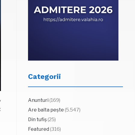
Categorii
Anunturi
(169)
v
t
Are balta pește
(5.547)
Din tufiș
(25)
Featured
(316)