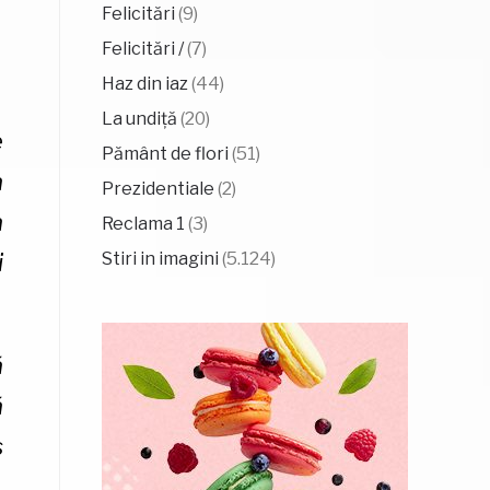
Felicitări
(9)
Felicitări /
(7)
Haz din iaz
(44)
La undiță
(20)
e
Pământ de flori
(51)
a
Prezidentiale
(2)
a
Reclama 1
(3)
i
Stiri in imagini
(5.124)
ă
ă
ș