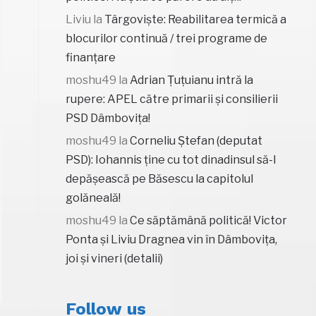
Liviu
la
Târgoviște: Reabilitarea termică a
blocurilor continuă / trei programe de
finanțare
moshu49
la
Adrian Țuțuianu intră la
rupere: APEL către primarii și consilierii
PSD Dâmbovița!
moshu49
la
Corneliu Ștefan (deputat
PSD): Iohannis ține cu tot dinadinsul să-l
depășească pe Băsescu la capitolul
golăneală!
moshu49
la
Ce săptămână politică! Victor
Ponta și Liviu Dragnea vin în Dâmbovița,
joi și vineri (detalii)
Follow us