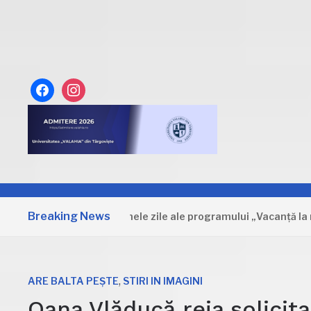
facebook
instagram
Breaking News
Dâmbovița: Primele zile ale programului „Vacanță la muzeu”
,
ARE BALTA PEȘTE
STIRI IN IMAGINI
Oana Vlăducă reia solicita