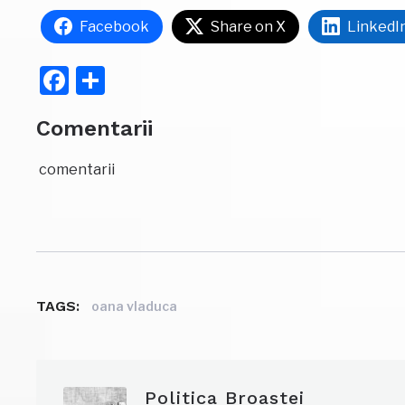
Facebook
Share on X
LinkedI
Facebook
Partajează
Comentarii
comentarii
TAGS:
oana vladuca
Politica Broastei