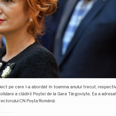
ect pe care l-a abordat în toamna anului trecut, respecti
olidare a clădirii Poștei de la Gara Târgoviște. Ea a adresa
directorului CN Poșta Română: