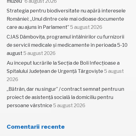
muzeu”
6 august 2026
Strategia pentru biodiversitate nu apără interesele
României: „Unul dintre cele mai odioase documente
care au ajuns în Parlament”
5 august 2026
CJAS Dâmbovița, programul întâlnirilor cu furnizorii
de servicii medicale și medicamente în perioada 5-10
august
5 august 2026
Au început lucrările la Secția de Boli Infecțioase a
Spitalului Județean de Urgență Târgoviște
5 august
2026
„Bătrân, dar nu singur” / contract semnat pentru un
proiect de asistență socială la domiciliu pentru
persoane vârstnice
5 august 2026
Comentarii recente