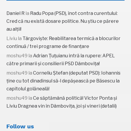
Daniel R
la
Radu Popa (PSD), înot contra curentului:
Cred că nu există dosare politice. Nu știu ce părere
au alții!
Liviu
la
Târgoviște: Reabilitarea termică a blocurilor
continuă / trei programe de finanțare
moshu49
la
Adrian Țuțuianu intră la rupere: APEL
către primarii și consilierii PSD Dâmbovița!
moshu49
la
Corneliu Ștefan (deputat PSD): Iohannis
ține cu tot dinadinsul să-l depășească pe Băsescu la
capitolul golăneală!
moshu49
la
Ce săptămână politică! Victor Ponta și
Liviu Dragnea vin în Dâmbovița, joi și vineri (detalii)
Follow us