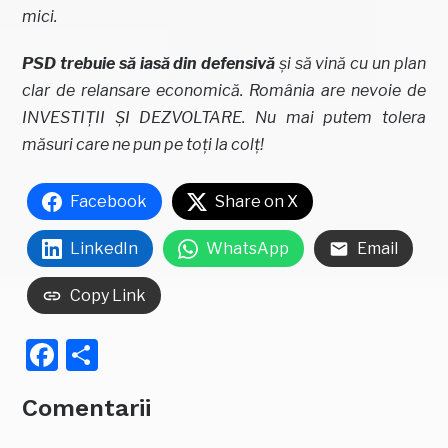
mici.
PSD trebuie să iasă din defensivă
și să vină cu un plan
clar de relansare economică. România are nevoie de
INVESTIȚII ȘI DEZVOLTARE. Nu mai putem tolera
măsuri care ne pun pe toți la colț!
Facebook
Share on X
LinkedIn
WhatsApp
Email
Copy Link
Facebook
Partajează
Comentarii