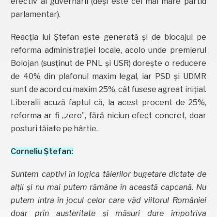
efectiv al guvernării (deși este cel mai mare partid
parlamentar).
Reacția lui Ștefan este generată și de blocajul pe
reforma administrației locale, acolo unde premierul
Bolojan (susținut de PNL și USR) dorește o reducere
de 40% din plafonul maxim legal, iar PSD și UDMR
sunt de acord cu maxim 25%, cât fusese agreat inițial.
Liberalii acuză faptul că, la acest procent de 25%,
reforma ar fi „zero”, fără niciun efect concret, doar
posturi tăiate pe hârtie.
Corneliu Ștefan:
Suntem captivi în logica tăierilor bugetare dictate de
alții și nu mai putem rămâne în această capcană. Nu
putem intra în jocul celor care văd viitorul României
doar prin austeritate și măsuri dure împotriva