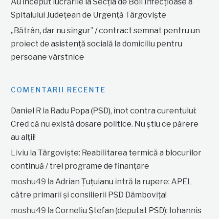
Au început lucrările la Secția de Boli Infecțioase a
Spitalului Județean de Urgență Târgoviște
„Bătrân, dar nu singur” / contract semnat pentru un
proiect de asistență socială la domiciliu pentru
persoane vârstnice
COMENTARII RECENTE
Daniel R
la
Radu Popa (PSD), înot contra curentului:
Cred că nu există dosare politice. Nu știu ce părere
au alții!
Liviu
la
Târgoviște: Reabilitarea termică a blocurilor
continuă / trei programe de finanțare
moshu49
la
Adrian Țuțuianu intră la rupere: APEL
către primarii și consilierii PSD Dâmbovița!
moshu49
la
Corneliu Ștefan (deputat PSD): Iohannis