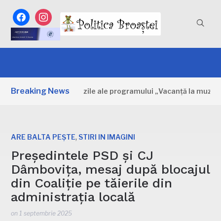
facebook
instagram
Breaking News
âmbovița: Primele zile ale programului „Vacanță la muzeu”
,
ARE BALTA PEȘTE
STIRI IN IMAGINI
Președintele PSD și CJ
Dâmbovița, mesaj după blocajul
din Coaliție pe tăierile din
administrația locală
on
1 septembrie 2025