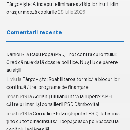
Târgoviște: A început eliminarea stâlpilor inutili din
oraș; urmează cablurile
28 iulie 2026
Comentarii recente
Daniel R
la
Radu Popa (PSD), înot contra curentului:
Cred că nu există dosare politice. Nu știu ce părere
au alții!
Liviu
la
Târgoviște: Reabilitarea termică a blocurilor
continuă / trei programe de finanțare
moshu49
la
Adrian Țuțuianu intră la rupere: APEL
către primarii și consilierii PSD Dâmbovița!
moshu49
la
Corneliu Ștefan (deputat PSD): Iohannis
ține cu tot dinadinsul să-l depășească pe Băsescu la
capitolul golăneală!