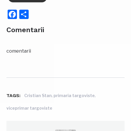
Facebook
Partajează
Comentarii
comentarii
TAGS:
,
,
Cristian Stan
primaria targoviste
viceprimar targoviste