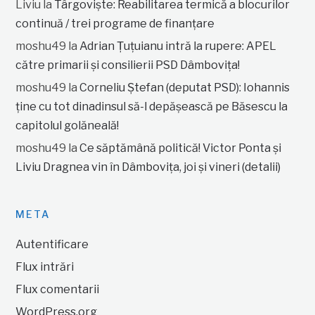
Liviu
la
Târgoviște: Reabilitarea termică a blocurilor
continuă / trei programe de finanțare
moshu49
la
Adrian Țuțuianu intră la rupere: APEL
către primarii și consilierii PSD Dâmbovița!
moshu49
la
Corneliu Ștefan (deputat PSD): Iohannis
ține cu tot dinadinsul să-l depășească pe Băsescu la
capitolul golăneală!
moshu49
la
Ce săptămână politică! Victor Ponta și
Liviu Dragnea vin în Dâmbovița, joi și vineri (detalii)
META
Autentificare
Flux intrări
Flux comentarii
WordPress.org