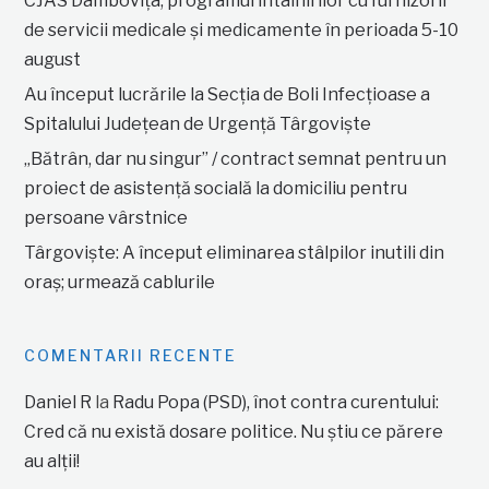
CJAS Dâmbovița, programul întâlnirilor cu furnizorii
de servicii medicale și medicamente în perioada 5-10
august
Au început lucrările la Secția de Boli Infecțioase a
Spitalului Județean de Urgență Târgoviște
„Bătrân, dar nu singur” / contract semnat pentru un
proiect de asistență socială la domiciliu pentru
persoane vârstnice
Târgoviște: A început eliminarea stâlpilor inutili din
oraș; urmează cablurile
COMENTARII RECENTE
Daniel R
la
Radu Popa (PSD), înot contra curentului:
Cred că nu există dosare politice. Nu știu ce părere
au alții!