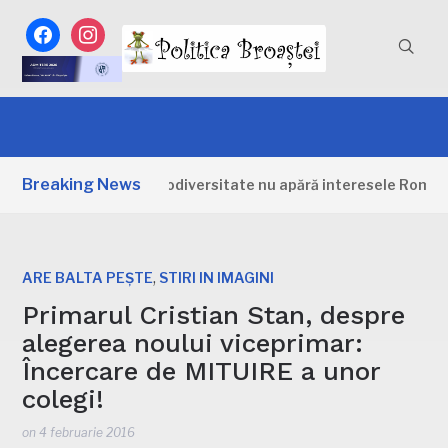
facebook
instagram
Breaking News
trategia pentru biodiversitate nu apără interesele României: 
,
ARE BALTA PEȘTE
STIRI IN IMAGINI
Primarul Cristian Stan, despre
alegerea noului viceprimar:
Încercare de MITUIRE a unor
colegi!
on
4 februarie 2016