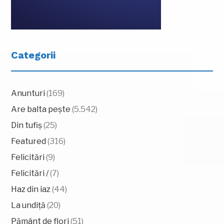
Categorii
Anunturi
(169)
Are balta pește
(5.542)
Din tufiș
(25)
Featured
(316)
Felicitări
(9)
Felicitări /
(7)
Haz din iaz
(44)
La undiță
(20)
Pământ de flori
(51)