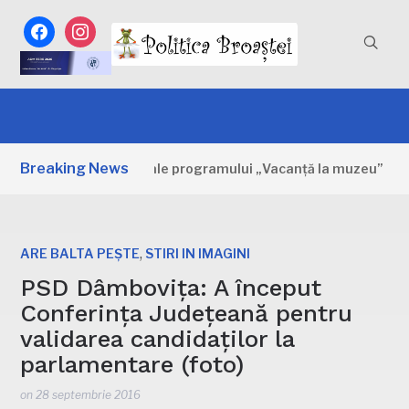
facebook
instagram
Breaking News
 Primele zile ale programului „Vacanță la muzeu”
2 ZILE
,
ARE BALTA PEȘTE
STIRI IN IMAGINI
PSD Dâmbovița: A început
Conferința Județeană pentru
validarea candidaților la
parlamentare (foto)
on
28 septembrie 2016