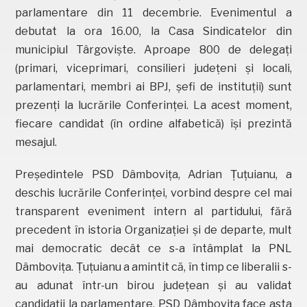
parlamentare din 11 decembrie. Evenimentul a
debutat la ora 16.00, la Casa Sindicatelor din
municipiul Târgoviște. Aproape 800 de delegați
(primari, viceprimari, consilieri județeni și locali,
parlamentari, membri ai BPJ, șefi de instituții) sunt
prezenți la lucrările Conferinței. La acest moment,
fiecare candidat (în ordine alfabetică) își prezintă
mesajul.
Președintele PSD Dâmbovița, Adrian Țuțuianu, a
deschis lucrările Conferinței, vorbind despre cel mai
transparent eveniment intern al partidului, fără
precedent în istoria Organizației și de departe, mult
mai democratic decât ce s-a întâmplat la PNL
Dâmbovița. Țuțuianu a amintit că, în timp ce liberalii s-
au adunat într-un birou județean și au validat
candidații la parlamentare, PSD Dâmbovița face asta