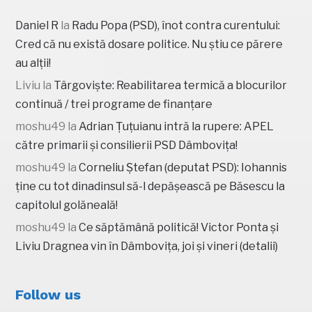
Daniel R
la
Radu Popa (PSD), înot contra curentului:
Cred că nu există dosare politice. Nu știu ce părere
au alții!
Liviu
la
Târgoviște: Reabilitarea termică a blocurilor
continuă / trei programe de finanțare
moshu49
la
Adrian Țuțuianu intră la rupere: APEL
către primarii și consilierii PSD Dâmbovița!
moshu49
la
Corneliu Ștefan (deputat PSD): Iohannis
ține cu tot dinadinsul să-l depășească pe Băsescu la
capitolul golăneală!
moshu49
la
Ce săptămână politică! Victor Ponta și
Liviu Dragnea vin în Dâmbovița, joi și vineri (detalii)
Follow us