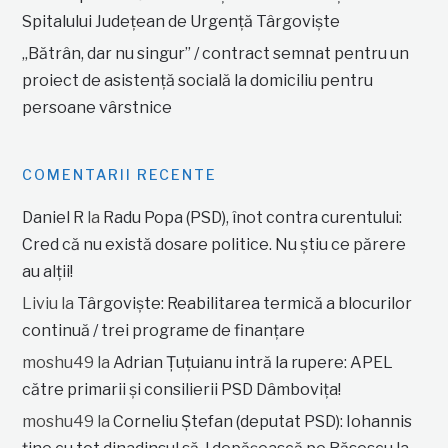
Spitalului Județean de Urgență Târgoviște
„Bătrân, dar nu singur” / contract semnat pentru un
proiect de asistență socială la domiciliu pentru
persoane vârstnice
COMENTARII RECENTE
Daniel R
la
Radu Popa (PSD), înot contra curentului:
Cred că nu există dosare politice. Nu știu ce părere
au alții!
Liviu
la
Târgoviște: Reabilitarea termică a blocurilor
continuă / trei programe de finanțare
moshu49
la
Adrian Țuțuianu intră la rupere: APEL
către primarii și consilierii PSD Dâmbovița!
moshu49
la
Corneliu Ștefan (deputat PSD): Iohannis