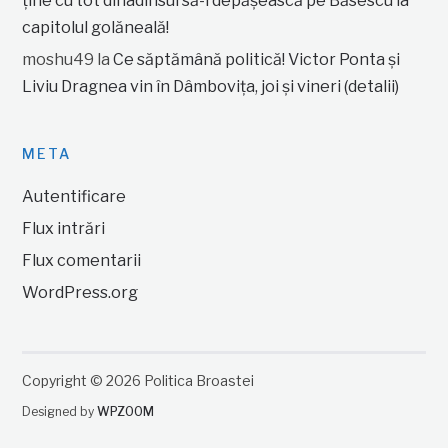
ține cu tot dinadinsul să-l depășească pe Băsescu la
capitolul golăneală!
moshu49
la
Ce săptămână politică! Victor Ponta și
Liviu Dragnea vin în Dâmbovița, joi și vineri (detalii)
META
Autentificare
Flux intrări
Flux comentarii
WordPress.org
Copyright © 2026 Politica Broastei
Designed by
WPZOOM