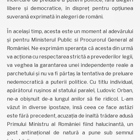
libere și democratice, în dispreț pentru opțiunea
suverană exprimată în alegeri de români.
În același timp, acesta este un moment al adevărului
și pentru Ministerul Public si Procurorul General al
României. Ne exprimăm speranța că acesta din urmă
va acționa cu respectarea strictă a prevederilor legii,
va veghea la garantarea unei independențe reale a
parchetului și nu va fi părtaș la tentativa de preluare
nedemocratică a puterii politice. Cu titlu individual,
apărătorul rușinos al statului paralel, Ludovic Orban,
ne-a obișnuit de-a lungul anilor să fie ridicol. L-am
văzut în diverse ipostaze, însă ceea ce face astăzi
este fără precedent, acuzația de înaltă trădare adusă
Primului Ministru al României fiind halucinantă, un
gest antinațional de natură a pune sub semnul