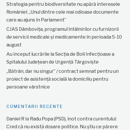
Strategia pentru biodiversitate nu apără interesele
României: „Unul dintre cele mai odioase documente
care au ajuns în Parlament”
CJAS Dâmbovița, programul întâlnirilor cu furnizorii
de servicii medicale și medicamente în perioada 5-10
august
Au început lucrările la Secția de Boli Infecțioase a
Spitalului Județean de Urgență Târgoviște
„Bătrân, dar nu singur” / contract semnat pentru un
proiect de asistență socială la domiciliu pentru
persoane vârstnice
COMENTARII RECENTE
Daniel R
la
Radu Popa (PSD), înot contra curentului:
Cred că nu există dosare politice. Nu știu ce părere