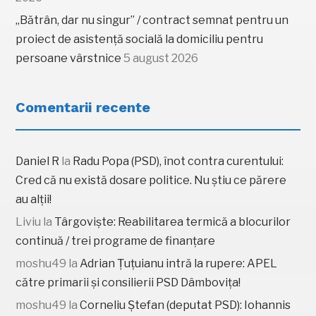
„Bătrân, dar nu singur” / contract semnat pentru un
proiect de asistență socială la domiciliu pentru
persoane vârstnice
5 august 2026
Comentarii recente
Daniel R
la
Radu Popa (PSD), înot contra curentului:
Cred că nu există dosare politice. Nu știu ce părere
au alții!
Liviu
la
Târgoviște: Reabilitarea termică a blocurilor
continuă / trei programe de finanțare
moshu49
la
Adrian Țuțuianu intră la rupere: APEL
către primarii și consilierii PSD Dâmbovița!
moshu49
la
Corneliu Ștefan (deputat PSD): Iohannis