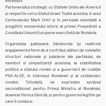
întrebării
Parteneriatul strategic cu Statele Unite ale Americii
și respectiv cel cu Statul Israel. Toate acestea, în anul
Centenarului Marii Uniri și în perioada esențială a
pregătirii momentului istoric al primei Președinții a
Consiliului Uniunii Europene exercitată de România.
Organizația județeană Dâmbovița își reafirmă
angajamentul ferm de a contribui, alături de celelalte
structuri naționale și județene ale partidului, de
membrii si simpatizanții acesteia, la stabilitatea
politică a statului român și a guvernării de coaliție
PSD-ALDE, în interesul României și al cetățenilor
români. Totodată, ne exprimăm sprijinul
necondiționat pentru Primul Ministru al României,
doamna Viorica Dăncilă, și pentru guvernul legitim pe
care îl conduce.