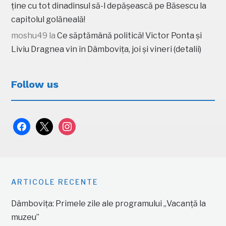
ține cu tot dinadinsul să-l depășească pe Băsescu la
capitolul golăneală!
moshu49
la
Ce săptămână politică! Victor Ponta și
Liviu Dragnea vin în Dâmbovița, joi și vineri (detalii)
Follow us
facebook
x
instagram
ARTICOLE RECENTE
Dâmbovița: Primele zile ale programului „Vacanță la
muzeu”