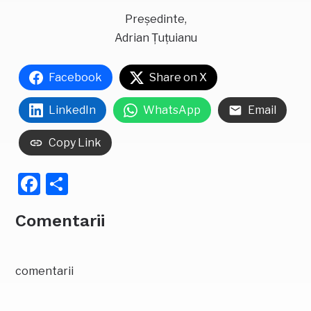
Președinte,
Adrian Țuțuianu
Facebook
Share on X
LinkedIn
WhatsApp
Email
Copy Link
Facebook
Partajează
Comentarii
comentarii