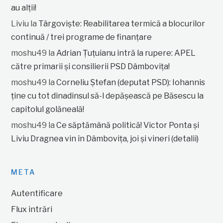
au alții!
Liviu
la
Târgoviște: Reabilitarea termică a blocurilor
continuă / trei programe de finanțare
moshu49
la
Adrian Țuțuianu intră la rupere: APEL
către primarii și consilierii PSD Dâmbovița!
moshu49
la
Corneliu Ștefan (deputat PSD): Iohannis
ține cu tot dinadinsul să-l depășească pe Băsescu la
capitolul golăneală!
moshu49
la
Ce săptămână politică! Victor Ponta și
Liviu Dragnea vin în Dâmbovița, joi și vineri (detalii)
META
Autentificare
Flux intrări