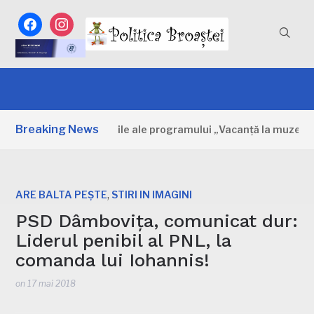
facebook
instagram
Breaking News
mbovița: Primele zile ale programului „Vacanță la muzeu”
,
ARE BALTA PEȘTE
STIRI IN IMAGINI
PSD Dâmbovița, comunicat dur:
Liderul penibil al PNL, la
comanda lui Iohannis!
on
17 mai 2018