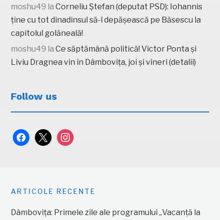
moshu49
la
Corneliu Ștefan (deputat PSD): Iohannis
ține cu tot dinadinsul să-l depășească pe Băsescu la
capitolul golăneală!
moshu49
la
Ce săptămână politică! Victor Ponta și
Liviu Dragnea vin în Dâmbovița, joi și vineri (detalii)
Follow us
facebook
x
instagram
ARTICOLE RECENTE
Dâmbovița: Primele zile ale programului „Vacanță la