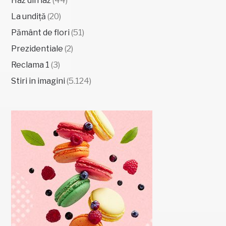
Haz din iaz
(44)
La undiță
(20)
Pământ de flori
(51)
Prezidentiale
(2)
Reclama 1
(3)
Stiri in imagini
(5.124)