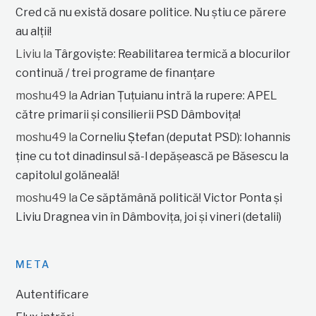
Cred că nu există dosare politice. Nu știu ce părere
au alții!
Liviu
la
Târgoviște: Reabilitarea termică a blocurilor
continuă / trei programe de finanțare
moshu49
la
Adrian Țuțuianu intră la rupere: APEL
către primarii și consilierii PSD Dâmbovița!
moshu49
la
Corneliu Ștefan (deputat PSD): Iohannis
ține cu tot dinadinsul să-l depășească pe Băsescu la
capitolul golăneală!
moshu49
la
Ce săptămână politică! Victor Ponta și
Liviu Dragnea vin în Dâmbovița, joi și vineri (detalii)
META
Autentificare