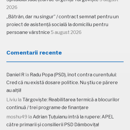
2026
„Bătrân, dar nu singur” / contract semnat pentru un
proiect de asistență socială la domiciliu pentru
persoane vârstnice
5 august 2026
Comentarii recente
Daniel R
la
Radu Popa (PSD), înot contra curentului:
Cred că nu există dosare politice. Nu știu ce părere
au alții!
Liviu
la
Târgoviște: Reabilitarea termică a blocurilor
continuă / trei programe de finanțare
moshu49
la
Adrian Țuțuianu intră la rupere: APEL
către primarii și consilierii PSD Dâmbovița!