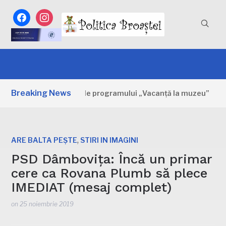
facebook
instagram
Breaking News
a: Primele zile ale programului „Vacanță la muzeu”
22 
,
ARE BALTA PEȘTE
STIRI IN IMAGINI
PSD Dâmbovița: Încă un primar
cere ca Rovana Plumb să plece
IMEDIAT (mesaj complet)
on
25 noiembrie 2019