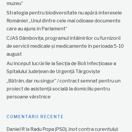
muzeu”
Strategia pentru biodiversitate nu apără interesele
României: „Unul dintre cele mai odioase documente
care au ajuns în Parlament”
CJAS Dâmbovița, programul întâlnirilor cu furnizorii
de servicii medicale și medicamente în perioada 5-10
august
Au început lucrările la Secția de Boli Infecțioase a
Spitalului Județean de Urgență Târgoviște
„Bătrân, dar nu singur” / contract semnat pentru un
proiect de asistență socială la domiciliu pentru
persoane vârstnice
COMENTARII RECENTE
Daniel R
la
Radu Popa (PSD), înot contra curentului: