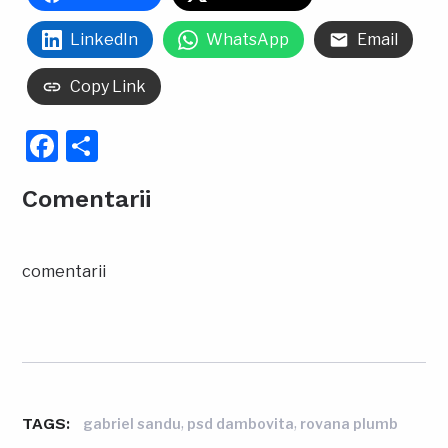
LinkedIn
WhatsApp
Email
Copy Link
Facebook
Partajează
Comentarii
comentarii
TAGS:
,
,
gabriel sandu
psd dambovita
rovana plumb