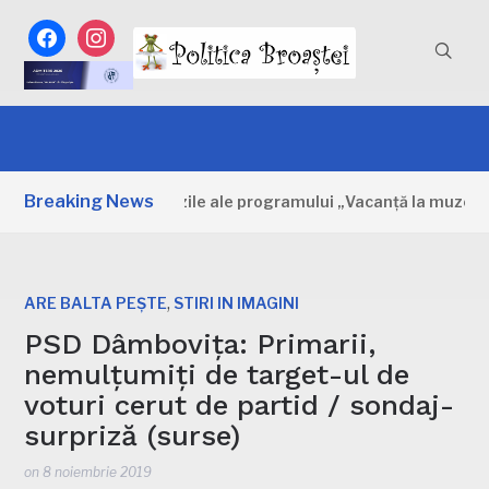
facebook
instagram
Breaking News
mbovița: Primele zile ale programului „Vacanță la muzeu”
,
ARE BALTA PEȘTE
STIRI IN IMAGINI
PSD Dâmbovița: Primarii,
nemulțumiți de target-ul de
voturi cerut de partid / sondaj-
surpriză (surse)
on
8 noiembrie 2019