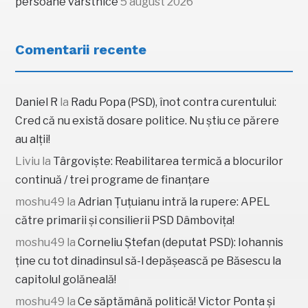
persoane vârstnice
5 august 2026
Comentarii recente
Daniel R
la
Radu Popa (PSD), înot contra curentului:
Cred că nu există dosare politice. Nu știu ce părere
au alții!
Liviu
la
Târgoviște: Reabilitarea termică a blocurilor
continuă / trei programe de finanțare
moshu49
la
Adrian Țuțuianu intră la rupere: APEL
către primarii și consilierii PSD Dâmbovița!
moshu49
la
Corneliu Ștefan (deputat PSD): Iohannis
ține cu tot dinadinsul să-l depășească pe Băsescu la
capitolul golăneală!
moshu49
la
Ce săptămână politică! Victor Ponta și