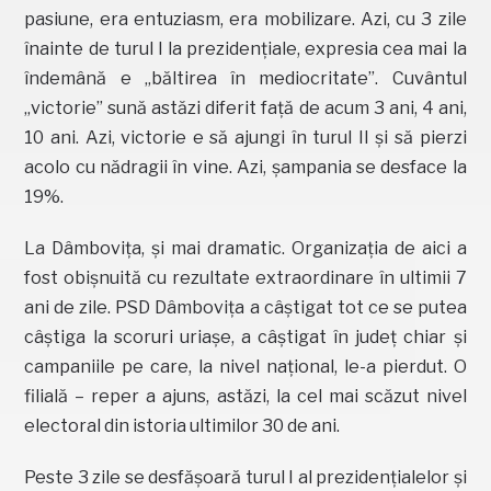
pasiune, era entuziasm, era mobilizare. Azi, cu 3 zile
înainte de turul I la prezidențiale, expresia cea mai la
îndemână e „băltirea în mediocritate”. Cuvântul
„victorie” sună astăzi diferit față de acum 3 ani, 4 ani,
10 ani. Azi, victorie e să ajungi în turul II și să pierzi
acolo cu nădragii în vine. Azi, șampania se desface la
19%.
La Dâmbovița, și mai dramatic. Organizația de aici a
fost obișnuită cu rezultate extraordinare în ultimii 7
ani de zile. PSD Dâmbovița a câștigat tot ce se putea
câștiga la scoruri uriașe, a câștigat în județ chiar și
campaniile pe care, la nivel național, le-a pierdut. O
filială – reper a ajuns, astăzi, la cel mai scăzut nivel
electoral din istoria ultimilor 30 de ani.
Peste 3 zile se desfășoară turul I al prezidențialelor și