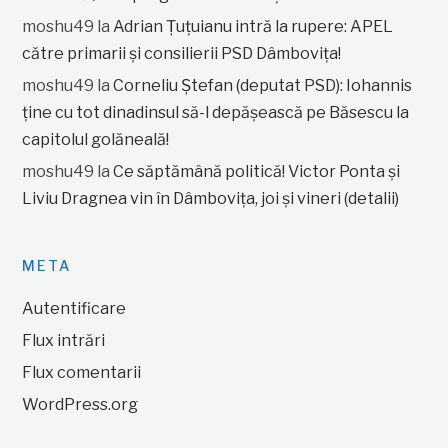
moshu49
la
Adrian Țuțuianu intră la rupere: APEL
către primarii și consilierii PSD Dâmbovița!
moshu49
la
Corneliu Ștefan (deputat PSD): Iohannis
ține cu tot dinadinsul să-l depășească pe Băsescu la
capitolul golăneală!
moshu49
la
Ce săptămână politică! Victor Ponta și
Liviu Dragnea vin în Dâmbovița, joi și vineri (detalii)
META
Autentificare
Flux intrări
Flux comentarii
WordPress.org