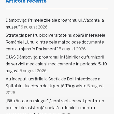
Articole recente
Dâmbovița: Primele zile ale programului „Vacanță la
muzeu”
6 august 2026
Strategia pentru biodiversitate nu apără interesele
României: „Unul dintre cele mai odioase documente
care au ajuns în Parlament”
5 august 2026
CJAS Dâmbovița, programul întâlnirilor cu furnizorii
de servicii medicale și medicamente în perioada 5-10
august
5 august 2026
Au început lucrările la Secția de Boli Infecțioase a
Spitalului Județean de Urgență Târgoviște
5 august
2026
„Bătrân, dar nu singur” / contract semnat pentru un
proiect de asistență socială la domiciliu pentru