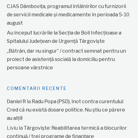
CJAS Dâmbovița, programul întâlnirilor cu furnizorii
de servicii medicale și medicamente în perioada 5-10
august
Au început lucrările la Secția de Boli Infecțioase a
Spitalului Județean de Urgență Târgoviște
„Bătrân, dar nu singur” / contract semnat pentru un
proiect de asistență socială la domiciliu pentru
persoane vârstnice
COMENTARII RECENTE
Daniel R
la
Radu Popa (PSD), înot contra curentului:
Cred că nu există dosare politice. Nu știu ce părere
au alții!
Liviu
la
Târgoviște: Reabilitarea termică a blocurilor
continuă / trei programe de finanțare