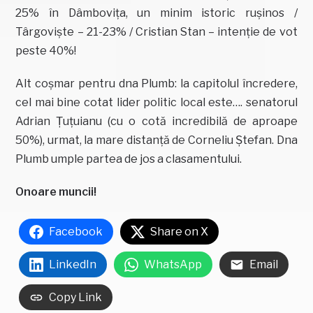
25% în Dâmbovița, un minim istoric rușinos /
Târgoviște – 21-23% / Cristian Stan – intenție de vot
peste 40%!
Alt coșmar pentru dna Plumb: la capitolul încredere,
cel mai bine cotat lider politic local este…. senatorul
Adrian Țuțuianu (cu o cotă incredibilă de aproape
50%), urmat, la mare distanță de Corneliu Ștefan. Dna
Plumb umple partea de jos a clasamentului.
Onoare muncii!
Facebook
Share on X
LinkedIn
WhatsApp
Email
Copy Link