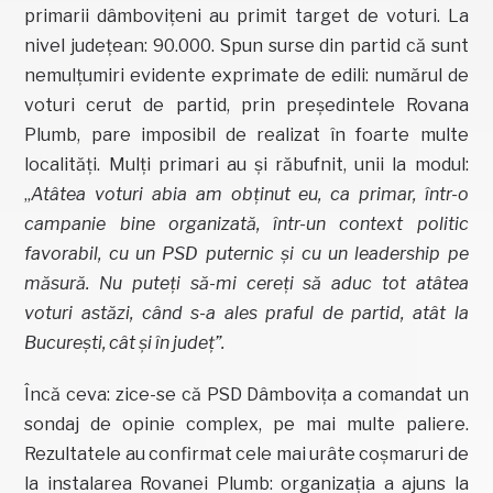
primarii dâmbovițeni au primit target de voturi. La
nivel județean: 90.000. Spun surse din partid că sunt
nemulțumiri evidente exprimate de edili: numărul de
voturi cerut de partid, prin președintele Rovana
Plumb, pare imposibil de realizat în foarte multe
localități. Mulți primari au și răbufnit, unii la modul:
„
Atâtea voturi abia am obținut eu, ca primar, într-o
campanie bine organizată, într-un context politic
favorabil, cu un PSD puternic și cu un leadership pe
măsură. Nu puteți să-mi cereți să aduc tot atâtea
voturi astăzi, când s-a ales praful de partid, atât la
București, cât și în județ”.
Încă ceva: zice-se că PSD Dâmbovița a comandat un
sondaj de opinie complex, pe mai multe paliere.
Rezultatele au confirmat cele mai urâte coșmaruri de
la instalarea Rovanei Plumb: organizația a ajuns la