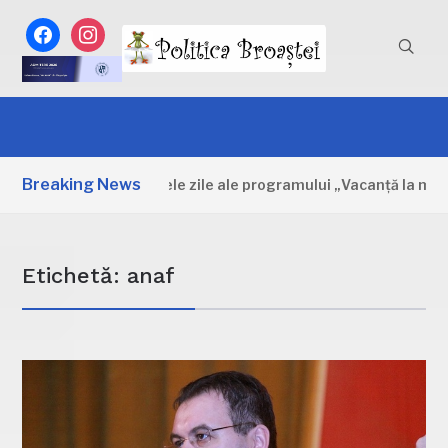
facebook
instagram
Breaking News
Dâmbovița: Primele zile ale programului „Vacanță la muzeu
Etichetă:
anaf