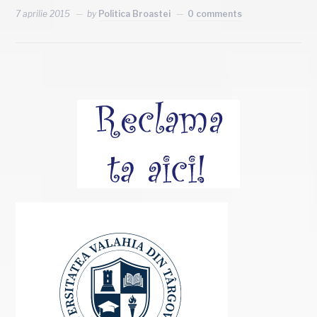
7 aprilie 2015
by
Politica Broastei
0 comments