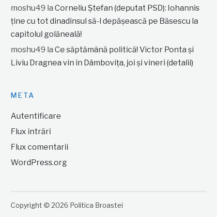
moshu49
la
Corneliu Ștefan (deputat PSD): Iohannis
ține cu tot dinadinsul să-l depășească pe Băsescu la
capitolul golăneală!
moshu49
la
Ce săptămână politică! Victor Ponta și
Liviu Dragnea vin în Dâmbovița, joi și vineri (detalii)
META
Autentificare
Flux intrări
Flux comentarii
WordPress.org
Copyright © 2026 Politica Broastei