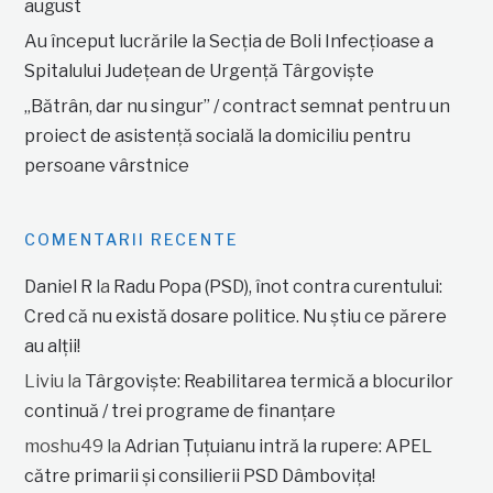
august
Au început lucrările la Secția de Boli Infecțioase a
Spitalului Județean de Urgență Târgoviște
„Bătrân, dar nu singur” / contract semnat pentru un
proiect de asistență socială la domiciliu pentru
persoane vârstnice
COMENTARII RECENTE
Daniel R
la
Radu Popa (PSD), înot contra curentului:
Cred că nu există dosare politice. Nu știu ce părere
au alții!
Liviu
la
Târgoviște: Reabilitarea termică a blocurilor
continuă / trei programe de finanțare
moshu49
la
Adrian Țuțuianu intră la rupere: APEL
către primarii și consilierii PSD Dâmbovița!