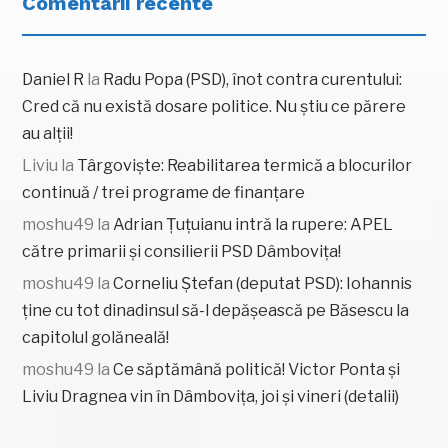
Comentarii recente
Daniel R
la
Radu Popa (PSD), înot contra curentului:
Cred că nu există dosare politice. Nu știu ce părere
au alții!
Liviu
la
Târgoviște: Reabilitarea termică a blocurilor
continuă / trei programe de finanțare
moshu49
la
Adrian Țuțuianu intră la rupere: APEL
către primarii și consilierii PSD Dâmbovița!
moshu49
la
Corneliu Ștefan (deputat PSD): Iohannis
ține cu tot dinadinsul să-l depășească pe Băsescu la
capitolul golăneală!
moshu49
la
Ce săptămână politică! Victor Ponta și
Liviu Dragnea vin în Dâmbovița, joi și vineri (detalii)