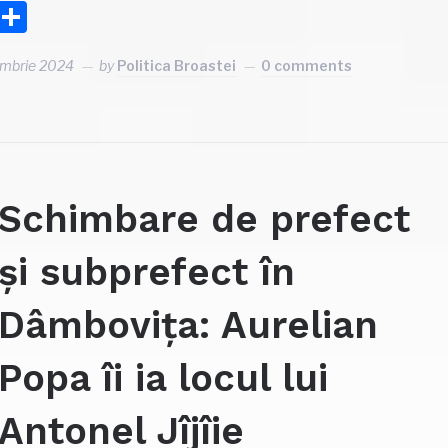
Facebook
Partajează
ombrie 2024
by
Politica Broastei
0 comments
Schimbare de prefect
și subprefect în
Dâmbovița: Aurelian
Popa îi ia locul lui
Antonel Jîjîie