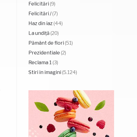
Felicitări
(9)
Felicitări /
(7)
Haz din iaz
(44)
La undiță
(20)
Pământ de flori
(51)
Prezidentiale
(2)
Reclama 1
(3)
Stiri in imagini
(5.124)