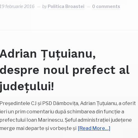
19 februarie 2016
by
Politica Broastei
0 comments
Adrian Țuțuianu,
despre noul prefect al
județului!
Președintele CJ și PSD Dâmbovița, Adrian Țuțuianu, a oferit
ieri un prim comentariu după schimbarea din funcție a
prefectului Ioan Marinescu. Șeful administrației județene
merge mai departe și vorbește și
[Read More…]