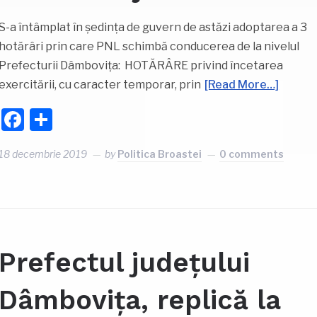
S-a întâmplat în ședința de guvern de astăzi adoptarea a 3
hotărâri prin care PNL schimbă conducerea de la nivelul
Prefecturii Dâmbovița: HOTĂRÂRE privind încetarea
exercitării, cu caracter temporar, prin
[Read More…]
Facebook
Partajează
18 decembrie 2019
by
Politica Broastei
0 comments
Prefectul județului
Dâmbovița, replică la