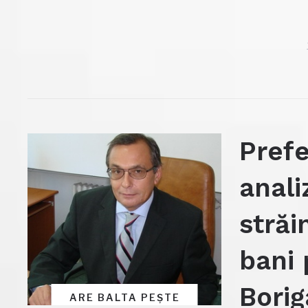
Pref
anali
străi
bani 
Borig
ARE BALTA PEȘTE