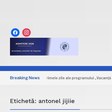
facebook
instagram
Breaking News
Dâmbovița: Primele zile ale programului „Vacanță la muze
Etichetă:
antonel jijiie