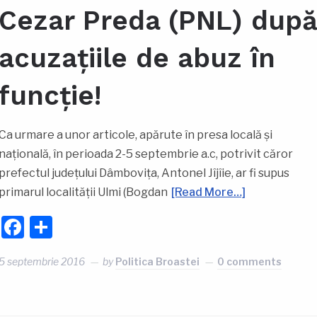
Cezar Preda (PNL) dup
acuzațiile de abuz în
funcție!
Ca urmare a unor articole, apărute în presa locală și
națională, în perioada 2-5 septembrie a.c, potrivit căror
prefectul județului Dâmbovița, Antonel Jîjîie, ar fi supus
primarul localității Ulmi (Bogdan
[Read More…]
Facebook
Partajează
5 septembrie 2016
by
Politica Broastei
0 comments