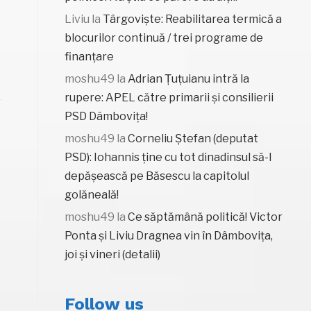
Liviu
la
Târgoviște: Reabilitarea termică a
blocurilor continuă / trei programe de
finanțare
moshu49
la
Adrian Țuțuianu intră la
rupere: APEL către primarii și consilierii
PSD Dâmbovița!
moshu49
la
Corneliu Ștefan (deputat
PSD): Iohannis ține cu tot dinadinsul să-l
depășească pe Băsescu la capitolul
golăneală!
moshu49
la
Ce săptămână politică! Victor
Ponta și Liviu Dragnea vin în Dâmbovița,
joi și vineri (detalii)
Follow us