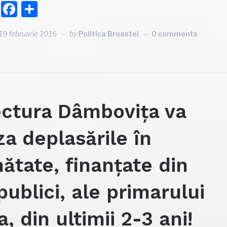
Facebook
Partajează
19 februarie 2016
by
Politica Broastei
0 comments
ectura Dâmbovița va
za deplasările în
nătate, finanțate din
publici, ale primarului
a, din ultimii 2-3 ani!