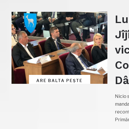
Lu
Jîj
vi
Co
Dâ
ARE BALTA PEȘTE
Nicio 
mandat
reconf
Primăr