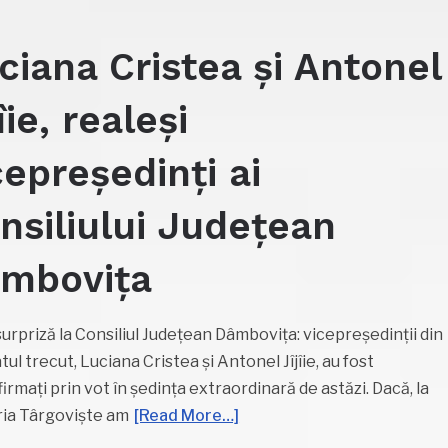
ciana Cristea și Antonel
îie, realeși
cepreședinți ai
nsiliului Județean
mbovița
surpriză la Consiliul Județean Dâmbovița: vicepreședinții din
ul trecut, Luciana Cristea și Antonel Jîjîie, au fost
irmați prin vot în ședința extraordinară de astăzi. Dacă, la
ia Târgoviște am
[Read More…]