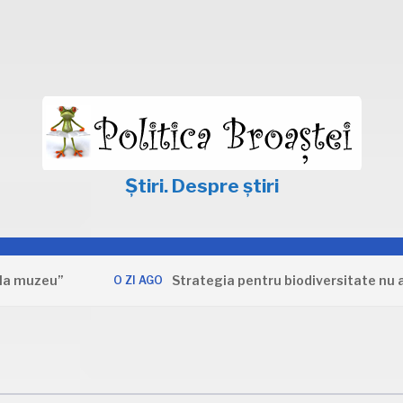
Știri. Despre știri
u”
Strategia pentru biodiversitate nu apără in
O ZI AGO