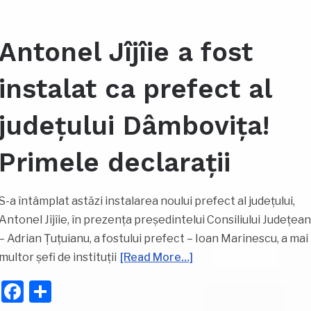
Antonel Jîjîie a fost
instalat ca prefect al
județului Dâmbovița!
Primele declarații
S-a întâmplat astăzi instalarea noului prefect al județului,
Antonel Jîjîie, în prezența președintelui Consiliului Județea
– Adrian Țuțuianu, a fostului prefect – Ioan Marinescu, a mai
multor șefi de instituții
[Read More…]
Facebook
Partajează