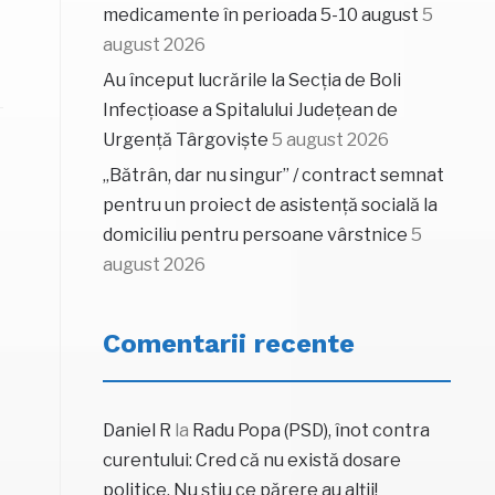
medicamente în perioada 5-10 august
5
august 2026
Au început lucrările la Secția de Boli
Infecțioase a Spitalului Județean de
Urgență Târgoviște
5 august 2026
„Bătrân, dar nu singur” / contract semnat
pentru un proiect de asistență socială la
domiciliu pentru persoane vârstnice
5
august 2026
Comentarii recente
Daniel R
la
Radu Popa (PSD), înot contra
curentului: Cred că nu există dosare
politice. Nu știu ce părere au alții!