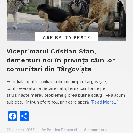
ARE BALTA PEȘTE
Viceprimarul Cristian Stan,
demersuri noi în privința câinilor
comunitari din Târgoviște
Esențială pentru civilizația din municipiul Târgoviște,
controversată de fiecare dată, tema câinilor de pe
străzi naște mereu probleme și prea puține soluții. Reia acum
subiectul, într-un efort nou, prin care speră
[Read More…]
Facebook
Partajează
22 ianuarie 2015
by
Politica Broastei
8 comments