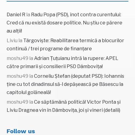
Daniel R
la
Radu Popa (PSD), înot contra curentului:
Cred că nu există dosare politice. Nu știu ce părere
au alții!
Liviu
la
Târgoviște: Reabilitarea termică a blocurilor
continuă / trei programe de finanțare
moshu49
la
Adrian Țuțuianu intră la rupere: APEL
către primarii și consilierii PSD Dâmbovița!
moshu49
la
Corneliu Ștefan (deputat PSD): Iohannis
ține cu tot dinadinsul să-l depășească pe Băsescu la
capitolul golăneală!
moshu49
la
Ce săptămână politică! Victor Ponta și
Liviu Dragnea vin în Dâmbovița, joi și vineri (detalii)
Follow us