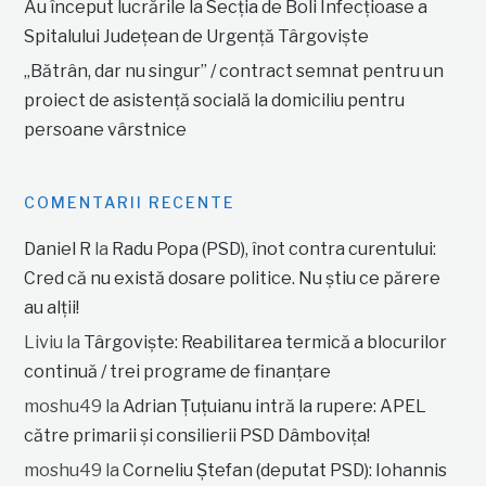
Au început lucrările la Secția de Boli Infecțioase a
Spitalului Județean de Urgență Târgoviște
„Bătrân, dar nu singur” / contract semnat pentru un
proiect de asistență socială la domiciliu pentru
persoane vârstnice
COMENTARII RECENTE
Daniel R
la
Radu Popa (PSD), înot contra curentului:
Cred că nu există dosare politice. Nu știu ce părere
au alții!
Liviu
la
Târgoviște: Reabilitarea termică a blocurilor
continuă / trei programe de finanțare
moshu49
la
Adrian Țuțuianu intră la rupere: APEL
către primarii și consilierii PSD Dâmbovița!
moshu49
la
Corneliu Ștefan (deputat PSD): Iohannis