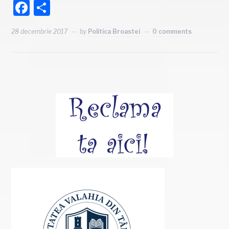
Facebook
Partajează
28 decembrie 2017
by
Politica Broastei
0 comments