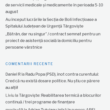
de servicii medicale și medicamente în perioada 5-10
august
Au început lucrările la Secția de Boli Infecțioase a
Spitalului Județean de Urgență Târgoviște
„Bătrân, dar nu singur” / contract semnat pentru un
proiect de asistență socială la domiciliu pentru
persoane vârstnice
COMENTARII RECENTE
Daniel R
la
Radu Popa (PSD), înot contra curentului:
Cred că nu există dosare politice. Nu știu ce părere
au alții!
Liviu
la
Târgoviște: Reabilitarea termică a blocurilor
continuă / trei programe de finanțare
moshu49
la
Adrian Țuțuianu intră la rupere: APEL