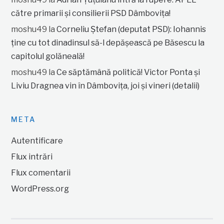
către primarii și consilierii PSD Dâmbovița!
moshu49
la
Corneliu Ștefan (deputat PSD): Iohannis
ține cu tot dinadinsul să-l depășească pe Băsescu la
capitolul golăneală!
moshu49
la
Ce săptămână politică! Victor Ponta și
Liviu Dragnea vin în Dâmbovița, joi și vineri (detalii)
META
Autentificare
Flux intrări
Flux comentarii
WordPress.org