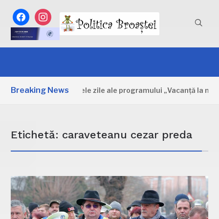
facebook
instagram
Breaking News
Dâmbovița: Primele zile ale programului „Vacanță la muzeu
Etichetă:
caraveteanu cezar preda