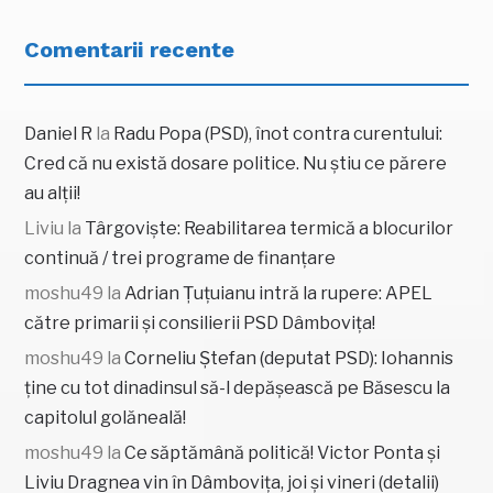
Comentarii recente
Daniel R
la
Radu Popa (PSD), înot contra curentului:
Cred că nu există dosare politice. Nu știu ce părere
au alții!
Liviu
la
Târgoviște: Reabilitarea termică a blocurilor
continuă / trei programe de finanțare
moshu49
la
Adrian Țuțuianu intră la rupere: APEL
către primarii și consilierii PSD Dâmbovița!
moshu49
la
Corneliu Ștefan (deputat PSD): Iohannis
ține cu tot dinadinsul să-l depășească pe Băsescu la
capitolul golăneală!
moshu49
la
Ce săptămână politică! Victor Ponta și
Liviu Dragnea vin în Dâmbovița, joi și vineri (detalii)