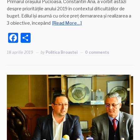
Primarul orașului Pucioasa, Constantin Ana, a vorbit astăzi
despre prioritățile anului 2019 în contextul dificultăților de
buget. Edilul își asumă cu orice preț demararea și realizarea a
3 obiective, începând
[Read More…]
Facebook
Partajează
18 aprilie 2019
by
Politica Broastei
0 comments