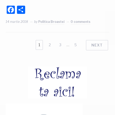
Facebook
Partajează
14 martie 2018
by
Politica Broastei
0 comments
1
2
3
…
5
NEXT