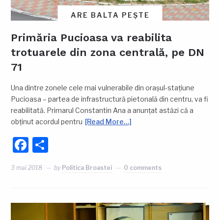
ARE BALTA PEȘTE
Primăria Pucioasa va reabilita
trotuarele din zona centrală, pe DN
71
Una dintre zonele cele mai vulnerabile din orașul-stațiune
Pucioasa – partea de infrastructură pietonală din centru, va fi
reabilitată. Primarul Constantin Ana a anunțat astăzi că a
obținut acordul pentru
[Read More…]
Facebook
Partajează
3 mai 2018
by
Politica Broastei
0 comments