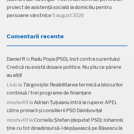
proiect de asistență socială la domiciliu pentru
persoane vârstnice
5 august 2026
Comentarii recente
Daniel R
la
Radu Popa (PSD), înot contra curentului:
Cred că nu există dosare politice. Nu știu ce părere
au alții!
Liviu
la
Târgoviște: Reabilitarea termică a blocurilor
continuă / trei programe de finanțare
moshu49
la
Adrian Țuțuianu intră la rupere: APEL
către primarii și consilierii PSD Dâmbovița!
moshu49
la
Corneliu Ștefan (deputat PSD): Iohannis
ține cu tot dinadinsul să-l depășească pe Băsescu la