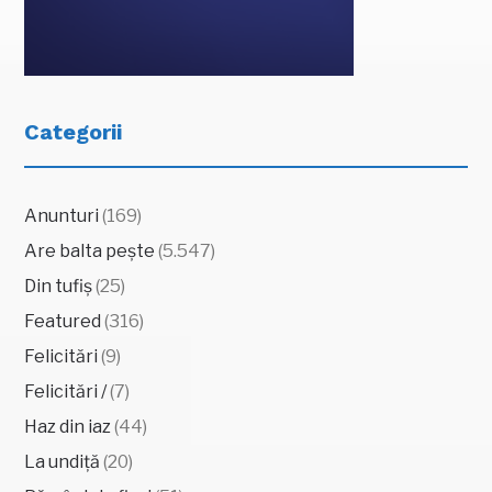
Categorii
Anunturi
(169)
Are balta pește
(5.547)
Din tufiș
(25)
Featured
(316)
Felicitări
(9)
Felicitări /
(7)
Haz din iaz
(44)
La undiță
(20)