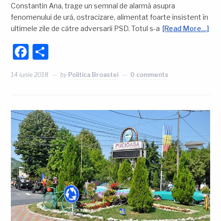
Constantin Ana, trage un semnal de alarmă asupra
fenomenului de ură, ostracizare, alimentat foarte insistent în
ultimele zile de către adversarii PSD. Totul s-a
[Read More…]
Facebook
Partajează
14 iunie 2018
by
Politica Broastei
0 comments