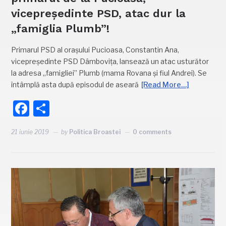
vicepreședinte PSD, atac dur la
„famiglia Plumb”!
Primarul PSD al orașului Pucioasa, Constantin Ana,
vicepreședinte PSD Dâmbovița, lansează un atac usturător
la adresa „famigliei” Plumb (mama Rovana și fiul Andrei). Se
întâmplă asta după episodul de aseară
[Read More…]
Facebook
Partajează
21 iunie 2019
by
Politica Broastei
0 comments