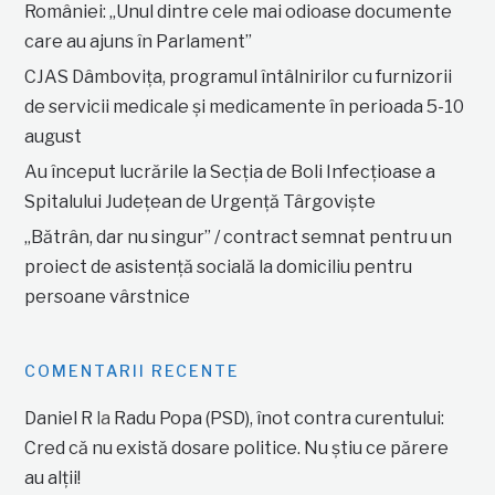
României: „Unul dintre cele mai odioase documente
care au ajuns în Parlament”
CJAS Dâmbovița, programul întâlnirilor cu furnizorii
de servicii medicale și medicamente în perioada 5-10
august
Au început lucrările la Secția de Boli Infecțioase a
Spitalului Județean de Urgență Târgoviște
„Bătrân, dar nu singur” / contract semnat pentru un
proiect de asistență socială la domiciliu pentru
persoane vârstnice
COMENTARII RECENTE
Daniel R
la
Radu Popa (PSD), înot contra curentului:
Cred că nu există dosare politice. Nu știu ce părere
au alții!