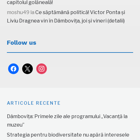
capitolul golăneală!
moshu49
la
Ce săptămână politică! Victor Ponta și
Liviu Dragnea vin în Dâmbovița, joi și vineri (detalii)
Follow us
facebook
x
instagram
ARTICOLE RECENTE
Dâmbovița: Primele zile ale programului „Vacanță la
muzeu”
Strategia pentru biodiversitate nu apără interesele