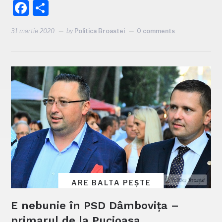
Facebook
Partajează
31 martie 2020
by
Politica Broastei
0 comments
ARE BALTA PEȘTE
E nebunie în PSD Dâmbovița –
primarul de la Pucioasa,