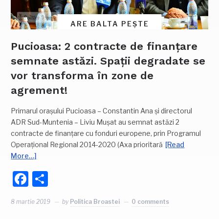
ARE BALTA PEȘTE
Pucioasa: 2 contracte de finanțare
semnate astăzi. Spații degradate se
vor transforma în zone de
agrement!
Primarul orașului Pucioasa – Constantin Ana și directorul
ADR Sud-Muntenia – Liviu Mușat au semnat astăzi 2
contracte de finanțare cu fonduri europene, prin Programul
Operațional Regional 2014-2020 (Axa prioritară
[Read
More…]
Facebook
Partajează
8 martie 2019
by
Politica Broastei
0 comments