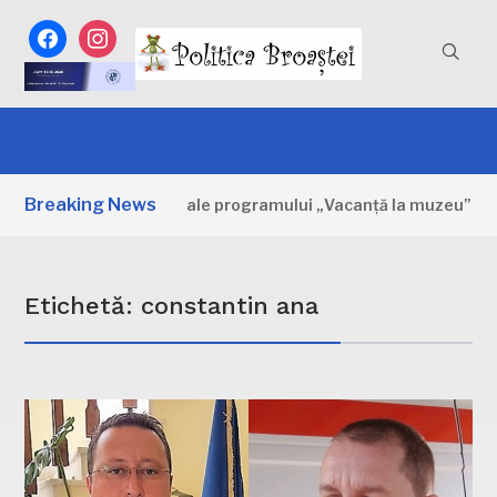
facebook
instagram
Breaking News
 Primele zile ale programului „Vacanță la muzeu”
3 ZILE
Etichetă:
constantin ana