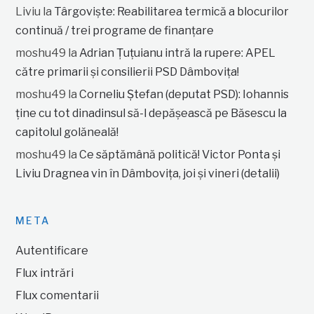
Liviu
la
Târgoviște: Reabilitarea termică a blocurilor
continuă / trei programe de finanțare
moshu49
la
Adrian Țuțuianu intră la rupere: APEL
către primarii și consilierii PSD Dâmbovița!
moshu49
la
Corneliu Ștefan (deputat PSD): Iohannis
ține cu tot dinadinsul să-l depășească pe Băsescu la
capitolul golăneală!
moshu49
la
Ce săptămână politică! Victor Ponta și
Liviu Dragnea vin în Dâmbovița, joi și vineri (detalii)
META
Autentificare
Flux intrări
Flux comentarii