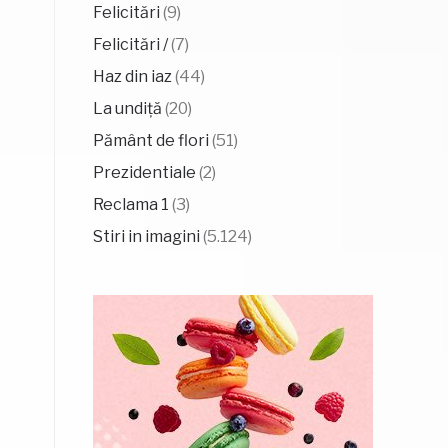
Felicitări
(9)
Felicitări /
(7)
Haz din iaz
(44)
La undiță
(20)
Pământ de flori
(51)
Prezidentiale
(2)
Reclama 1
(3)
Stiri in imagini
(5.124)