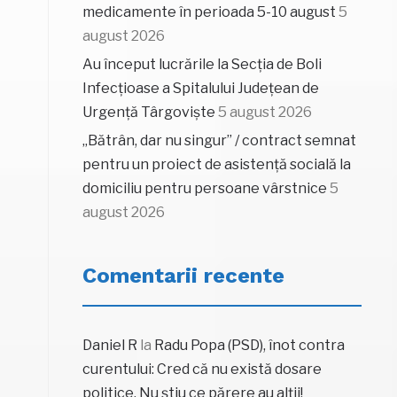
medicamente în perioada 5-10 august
5
august 2026
Au început lucrările la Secția de Boli
Infecțioase a Spitalului Județean de
Urgență Târgoviște
5 august 2026
„Bătrân, dar nu singur” / contract semnat
pentru un proiect de asistență socială la
domiciliu pentru persoane vârstnice
5
august 2026
Comentarii recente
Daniel R
la
Radu Popa (PSD), înot contra
curentului: Cred că nu există dosare
politice. Nu știu ce părere au alții!