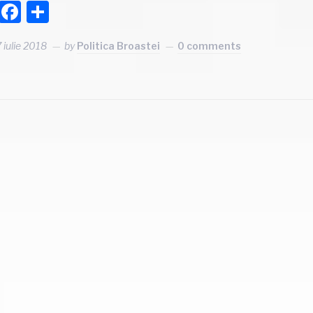
Facebook
Partajează
7 iulie 2018
by
Politica Broastei
0 comments