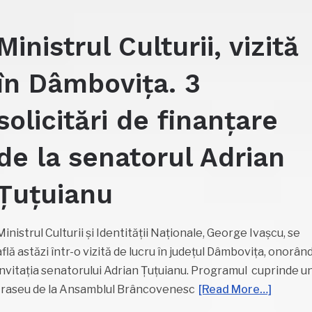
Ministrul Culturii, vizită
în Dâmbovița. 3
solicitări de finanțare
de la senatorul Adrian
Țuțuianu
Ministrul Culturii și Identității Naționale, George Ivașcu, se
află astăzi într-o vizită de lucru în județul Dâmbovița, onorân
invitația senatorului Adrian Țuțuianu. Programul cuprinde u
traseu de la Ansamblul Brâncovenesc
[Read More…]