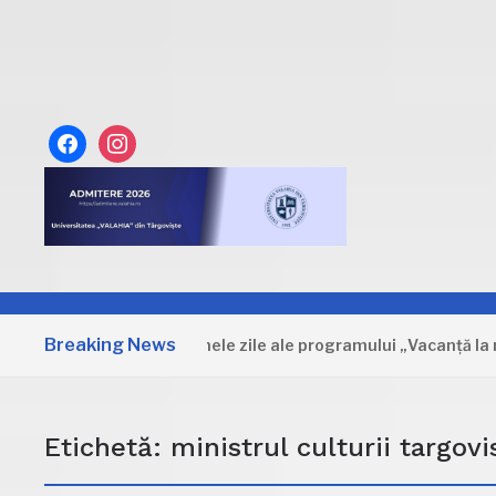
facebook
instagram
Breaking News
Dâmbovița: Primele zile ale programului „Vacanță la muzeu
Etichetă:
ministrul culturii targovi