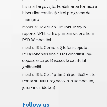
Liviu
la
Târgoviște: Reabilitarea termică a
blocurilor continuă / trei programe de
finanțare
moshu49
la
Adrian Țuțuianu intră la
rupere: APEL către primarii și consilierii
PSD Dâmbovița!
moshu49
la
Corneliu Ștefan (deputat
PSD): Iohannis ține cu tot dinadinsul să-l
depășească pe Băsescu la capitolul
golăneală!
moshu49
la
Ce săptămână politică! Victor
Ponta și Liviu Dragnea vin în Dâmbovița,
joi și vineri (detalii)
Follow us