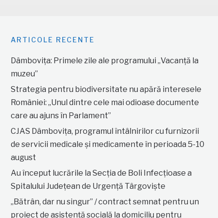
ARTICOLE RECENTE
Dâmbovița: Primele zile ale programului „Vacanță la
muzeu”
Strategia pentru biodiversitate nu apără interesele
României: „Unul dintre cele mai odioase documente
care au ajuns în Parlament”
CJAS Dâmbovița, programul întâlnirilor cu furnizorii
de servicii medicale și medicamente în perioada 5-10
august
Au început lucrările la Secția de Boli Infecțioase a
Spitalului Județean de Urgență Târgoviște
„Bătrân, dar nu singur” / contract semnat pentru un
proiect de asistență socială la domiciliu pentru