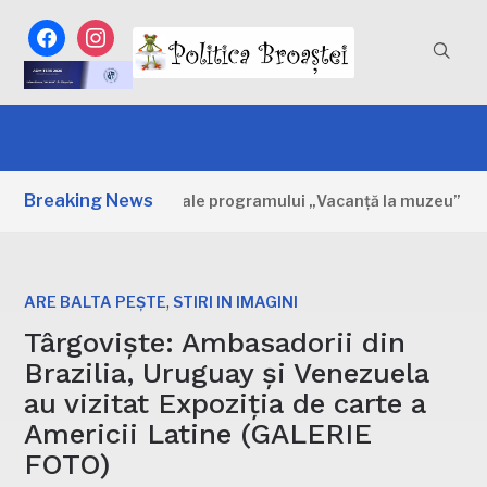
facebook
instagram
Breaking News
imele zile ale programului „Vacanță la muzeu”
O ZI AGO
,
ARE BALTA PEȘTE
STIRI IN IMAGINI
Târgoviște: Ambasadorii din
Brazilia, Uruguay și Venezuela
au vizitat Expoziția de carte a
Americii Latine (GALERIE
FOTO)