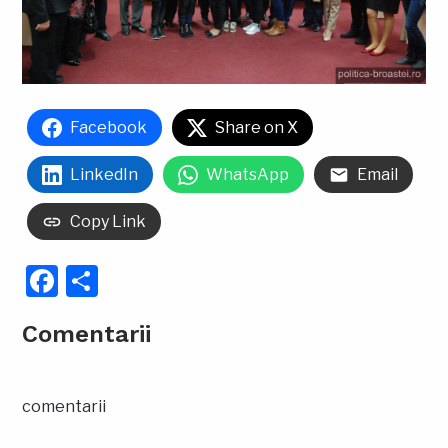
Facebook
Share on X
LinkedIn
WhatsApp
Email
Copy Link
Facebook
Partajează
Comentarii
comentarii