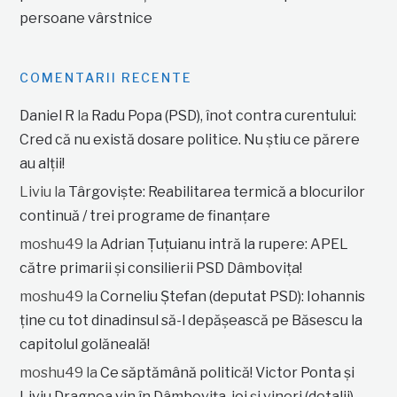
persoane vârstnice
COMENTARII RECENTE
Daniel R
la
Radu Popa (PSD), înot contra curentului:
Cred că nu există dosare politice. Nu știu ce părere
au alții!
Liviu
la
Târgoviște: Reabilitarea termică a blocurilor
continuă / trei programe de finanțare
moshu49
la
Adrian Țuțuianu intră la rupere: APEL
către primarii și consilierii PSD Dâmbovița!
moshu49
la
Corneliu Ștefan (deputat PSD): Iohannis
ține cu tot dinadinsul să-l depășească pe Băsescu la
capitolul golăneală!
moshu49
la
Ce săptămână politică! Victor Ponta și
Liviu Dragnea vin în Dâmbovița, joi și vineri (detalii)