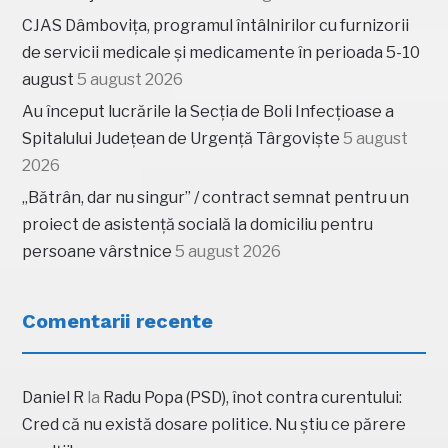
CJAS Dâmbovița, programul întâlnirilor cu furnizorii
de servicii medicale și medicamente în perioada 5-10
august
5 august 2026
Au început lucrările la Secția de Boli Infecțioase a
Spitalului Județean de Urgență Târgoviște
5 august
2026
„Bătrân, dar nu singur” / contract semnat pentru un
proiect de asistență socială la domiciliu pentru
persoane vârstnice
5 august 2026
Comentarii recente
Daniel R
la
Radu Popa (PSD), înot contra curentului:
Cred că nu există dosare politice. Nu știu ce părere