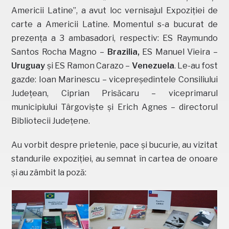
Americii Latine”, a avut loc vernisajul Expoziției de
carte a Americii Latine. Momentul s-a bucurat de
prezența a 3 ambasadori, respectiv:
ES Raymundo
Santos Rocha Magno –
Brazilia,
ES
Manuel Vieira –
Uruguay
și ES Ramon Carazo –
Venezuela
. Le-au fost
gazde: Ioan Marinescu – vicepreședintele Consiliului
Județean, Ciprian Prisăcaru – viceprimarul
municipiului Târgoviște și Erich Agnes – directorul
Bibliotecii Județene.
Au vorbit despre prietenie, pace și bucurie, au vizitat
standurile expoziției, au semnat în cartea de onoare
și au zâmbit la poză: