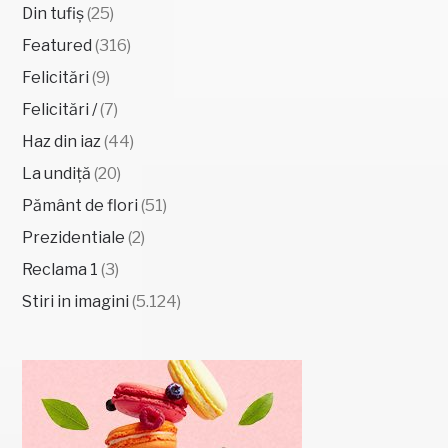
Din tufiș
(25)
Featured
(316)
Felicitări
(9)
Felicitări /
(7)
Haz din iaz
(44)
La undiță
(20)
Pământ de flori
(51)
Prezidentiale
(2)
Reclama 1
(3)
Stiri in imagini
(5.124)