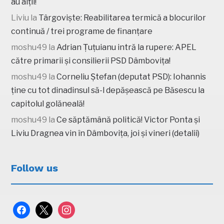
au alții!
Liviu
la
Târgoviște: Reabilitarea termică a blocurilor
continuă / trei programe de finanțare
moshu49
la
Adrian Țuțuianu intră la rupere: APEL
către primarii și consilierii PSD Dâmbovița!
moshu49
la
Corneliu Ștefan (deputat PSD): Iohannis
ține cu tot dinadinsul să-l depășească pe Băsescu la
capitolul golăneală!
moshu49
la
Ce săptămână politică! Victor Ponta și
Liviu Dragnea vin în Dâmbovița, joi și vineri (detalii)
Follow us
facebook
x
instagram