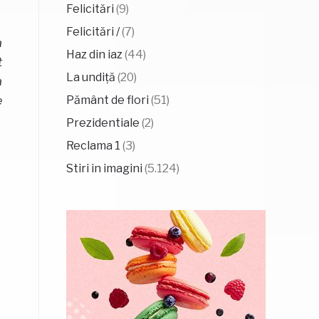
Felicitări
(9)
Felicitări /
(7)
a
Haz din iaz
(44)
t
La undiță
(20)
a
Pământ de flori
(51)
e
Prezidentiale
(2)
Reclama 1
(3)
Stiri in imagini
(5.124)