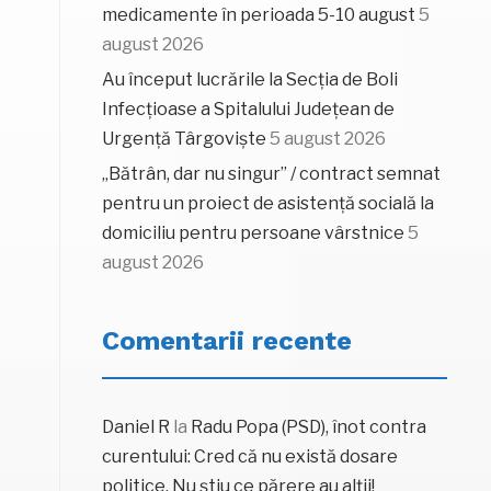
medicamente în perioada 5-10 august
5
august 2026
Au început lucrările la Secția de Boli
Infecțioase a Spitalului Județean de
Urgență Târgoviște
5 august 2026
„Bătrân, dar nu singur” / contract semnat
pentru un proiect de asistență socială la
domiciliu pentru persoane vârstnice
5
august 2026
Comentarii recente
Daniel R
la
Radu Popa (PSD), înot contra
curentului: Cred că nu există dosare
politice. Nu știu ce părere au alții!