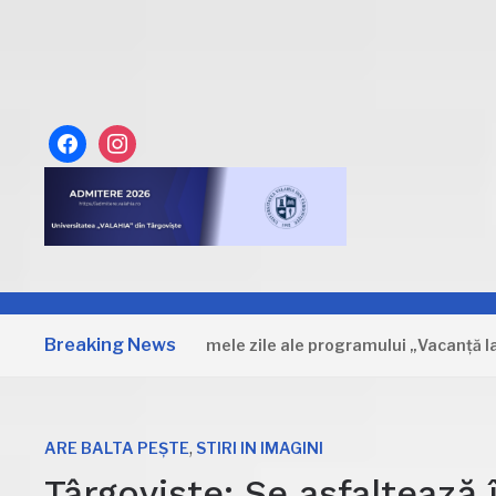
facebook
instagram
Breaking News
Dâmbovița: Primele zile ale programului „Vacanță la muzeu”
,
ARE BALTA PEȘTE
STIRI IN IMAGINI
Târgoviște: Se asfaltează 