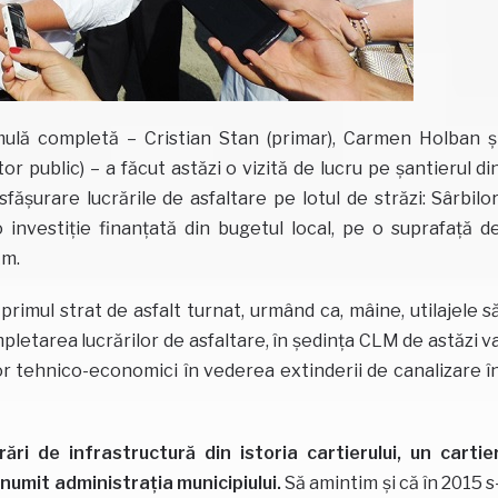
rmulă completă – Cristian Stan (primar), Carmen Holban ș
r public) – a făcut astăzi o vizită de lucru pe șantierul di
ășurare lucrările de asfaltare pe lotul de străzi: Sârbilor
investiție finanțată din bugetul local, pe o suprafață d
km.
primul strat de asfalt turnat, urmând ca, mâine, utilajele s
letarea lucrărilor de asfaltare, în ședința CLM de astăzi v
r tehnico-economici în vederea extinderii de canalizare î
ări de infrastructură din istoria cartierului, un cartie
 numit administrația municipiului.
Să amintim și că în 2015 s