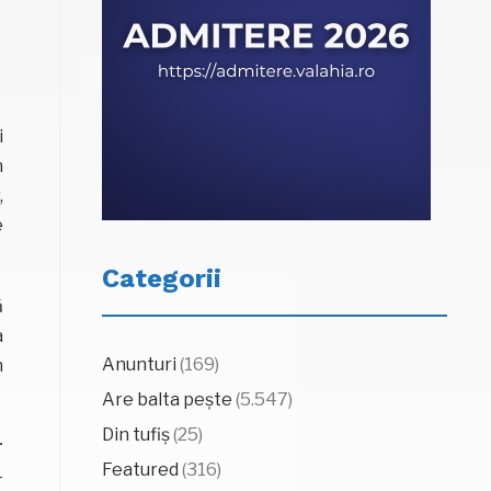
i
n
,
e
Categorii
ă
a
Anunturi
(169)
n
Are balta pește
(5.547)
Din tufiș
(25)
r
Featured
(316)
-