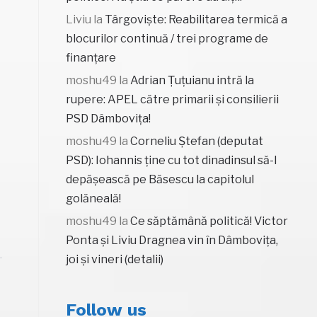
Liviu
la
Târgoviște: Reabilitarea termică a
blocurilor continuă / trei programe de
finanțare
moshu49
la
Adrian Țuțuianu intră la
rupere: APEL către primarii și consilierii
PSD Dâmbovița!
moshu49
la
Corneliu Ștefan (deputat
PSD): Iohannis ține cu tot dinadinsul să-l
depășească pe Băsescu la capitolul
golăneală!
moshu49
la
Ce săptămână politică! Victor
Ponta și Liviu Dragnea vin în Dâmbovița,
joi și vineri (detalii)
Follow us