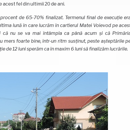
e acest fel din ultimii 20 de ani.
procent de 65-70% finalizat. Termenul final de execuție er
ltima lună în care lucrăm în cartierul Matei Voievod pe aces
rului că nu se va mai întâmpla ca până acum și că Primări
u mers foarte bine, într-un ritm susținut, peste așteptările p
ie de 12 luni sperăm ca în maxim 6 luni să finalizăm lucrările.