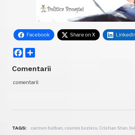
Facebook
Share on X
LinkedI
Facebook
Partajează
Comentarii
comentarii
TAGS:
,
,
,
carmen holban
cosmin bozieru
Cristian Stan
li