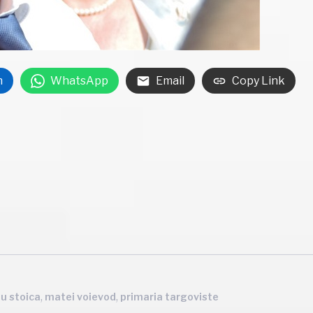
n
WhatsApp
Email
Copy Link
,
,
viu stoica
matei voievod
primaria targoviste