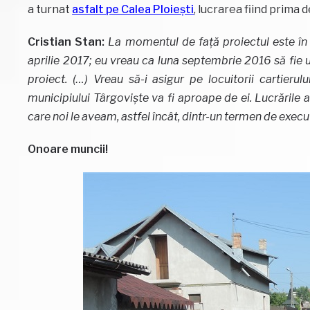
a turnat
asfalt pe Calea Ploiești
, lucrarea fiind prima d
Cristian Stan:
La momentul de față proiectul este în 
aprilie 2017; eu vreau ca luna septembrie 2016 să fie u
proiect. (…) Vreau să-i asigur pe locuitorii cartie
municipiului Târgoviște va fi aproape de ei. Lucrările a
care noi le aveam, astfel încât, dintr-un termen de execuț
Onoare muncii!