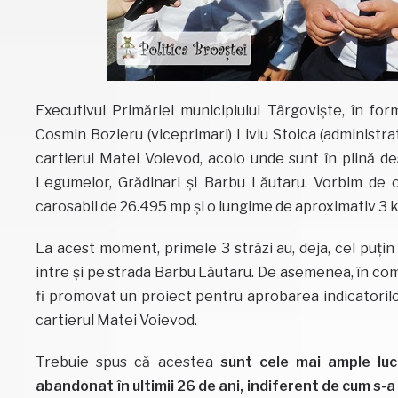
Executivul Primăriei municipiului Târgoviște, în fo
Cosmin Bozieru (viceprimari) Liviu Stoica (administrato
cartierul Matei Voievod, acolo unde sunt în plină desf
Legumelor, Grădinari și Barbu Lăutaru. Vorbim de o 
carosabil de 26.495 mp și o lungime de aproximativ 3 
La acest moment, primele 3 străzi au, deja, cel puțin 
intre și pe strada Barbu Lăutaru. De asemenea, în comp
fi promovat un proiect pentru aprobarea indicatorilo
cartierul Matei Voievod.
Trebuie spus că acestea
sunt cele mai ample lucr
abandonat în ultimii 26 de ani, indiferent de cum s-a