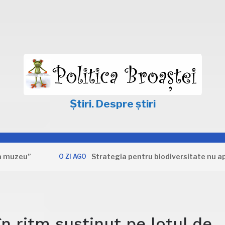
Știri. Despre știri
Strategia pentru biodiversitate nu apără inter
O ZI AGO
în ritm susținut pe lotul de