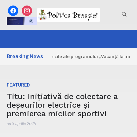
facebook
instagram
Breaking News
Dâmbovița: Primele zile ale programului „Vacanță la muzeu”
FEATURED
Titu: Inițiativă de colectare a
deșeurilor electrice și
premierea micilor sportivi
on
3 aprilie 2025