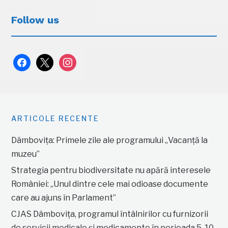
Follow us
facebook
x
instagram
ARTICOLE RECENTE
Dâmbovița: Primele zile ale programului „Vacanță la
muzeu”
Strategia pentru biodiversitate nu apără interesele
României: „Unul dintre cele mai odioase documente
care au ajuns în Parlament”
CJAS Dâmbovița, programul întâlnirilor cu furnizorii
de servicii medicale și medicamente în perioada 5-10