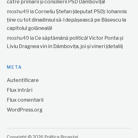
către primarii și consilierii PSD Dâmbovița!
moshu49
la
Corneliu Ștefan (deputat PSD): Iohannis
ține cu tot dinadinsul să-l depășească pe Băsescu la
capitolul golăneală!
moshu49
la
Ce săptămână politică! Victor Ponta și
Liviu Dragnea vin în Dâmbovița, joi și vineri (detalii)
META
Autentificare
Flux intrări
Flux comentarii
WordPress.org
Copyright © 2026 Politica Broastei