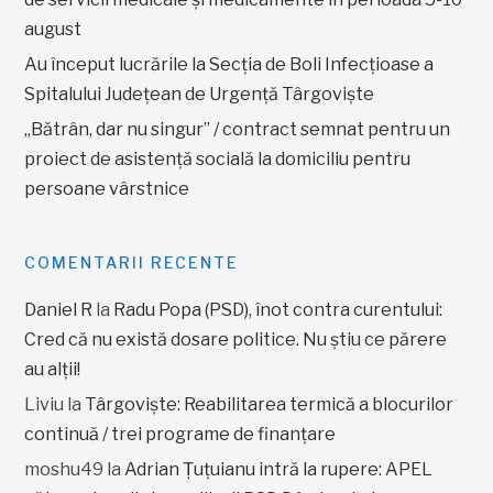
august
Au început lucrările la Secția de Boli Infecțioase a
Spitalului Județean de Urgență Târgoviște
„Bătrân, dar nu singur” / contract semnat pentru un
proiect de asistență socială la domiciliu pentru
persoane vârstnice
COMENTARII RECENTE
Daniel R
la
Radu Popa (PSD), înot contra curentului:
Cred că nu există dosare politice. Nu știu ce părere
au alții!
Liviu
la
Târgoviște: Reabilitarea termică a blocurilor
continuă / trei programe de finanțare
moshu49
la
Adrian Țuțuianu intră la rupere: APEL