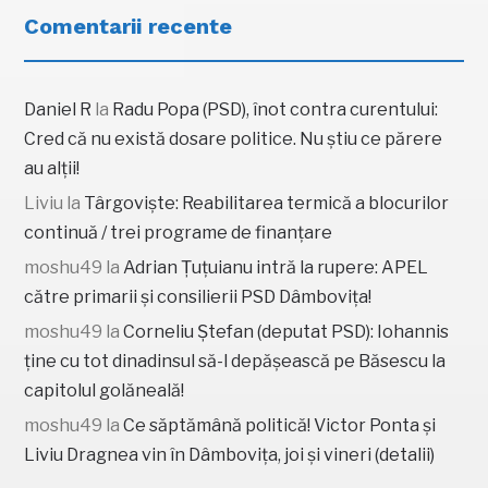
Comentarii recente
Daniel R
la
Radu Popa (PSD), înot contra curentului:
Cred că nu există dosare politice. Nu știu ce părere
au alții!
Liviu
la
Târgoviște: Reabilitarea termică a blocurilor
continuă / trei programe de finanțare
moshu49
la
Adrian Țuțuianu intră la rupere: APEL
către primarii și consilierii PSD Dâmbovița!
moshu49
la
Corneliu Ștefan (deputat PSD): Iohannis
ține cu tot dinadinsul să-l depășească pe Băsescu la
capitolul golăneală!
moshu49
la
Ce săptămână politică! Victor Ponta și
Liviu Dragnea vin în Dâmbovița, joi și vineri (detalii)