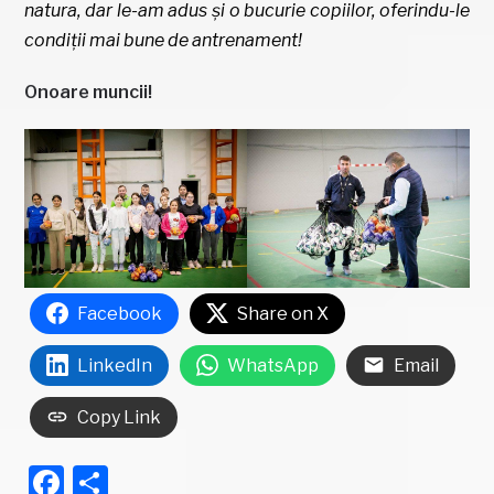
natura, dar le-am adus și o bucurie copiilor, oferindu-le
condiții mai bune de antrenament!
Onoare muncii!
Facebook
Share on X
LinkedIn
WhatsApp
Email
Copy Link
Facebook
Partajează