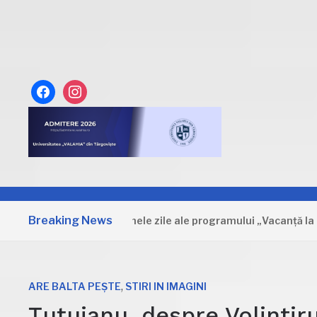
facebook
instagram
Breaking News
Dâmbovița: Primele zile ale programului „Vacanță la muzeu
,
ARE BALTA PEȘTE
STIRI IN IMAGINI
Țuțuianu, despre Volintiru