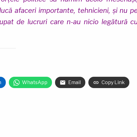
că afaceri importante, tehnicieni, și nu p
cupat de lucruri care n-au nicio legătură c
n
WhatsApp
Email
Copy Link