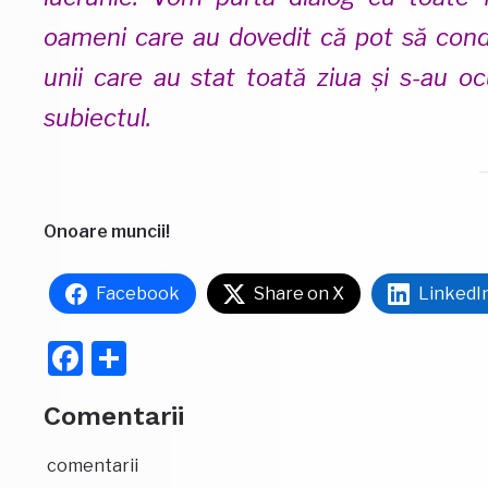
oameni care au dovedit că pot să condu
unii care au stat toată ziua și s-au o
subiectul.
Onoare muncii!
Facebook
Share on X
LinkedI
Facebook
Partajează
Comentarii
comentarii