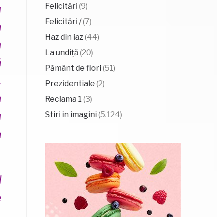
Felicitări
(9)
u
Felicitări /
(7)
a
Haz din iaz
(44)
n
La undiță
(20)
ă
Pământ de flori
(51)
.
Prezidentiale
(2)
m
Reclama 1
(3)
u
Stiri in imagini
(5.124)
a
l
e
,