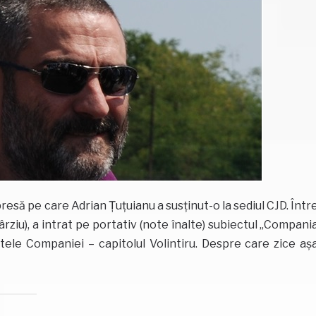
esă pe care Adrian Țuțuianu a susținut-o la sediul CJD. Într
rziu), a intrat pe portativ (note înalte) subiectul „Compani
atele Companiei – capitolul Volintiru. Despre care zice aș