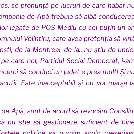
os, se pronunță pe lucruri de care habar n
 Compania de Apă trebuia să aibă conducere
iilor legate de POS Mediu cu cel puțin un a
mnului Volintiru, care avea pretenția să vin
ești, de la Montreal, de la…nu știu de unde
i pe care noi, Partidul Social Democrat, i-a
 încerci să conduci un județ e prea mult! Și n
ții. Este inacceptabil și nu voi marșa l
 de Apă, sunt de acord să revocăm Consiliu
că nu știe să gestioneze suficient de bin
forțele politice să numim acolo meseriași