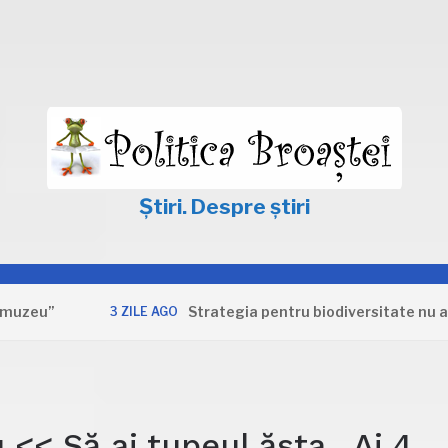
Știri. Despre știri
”
Strategia pentru biodiversitate nu apără in
3 ZILE AGO
 << Să ai tupeul ăsta...Ai 4