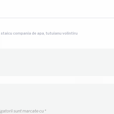
,
n staicu compania de apa
tutuianu volintiru
igatorii sunt marcate cu
*