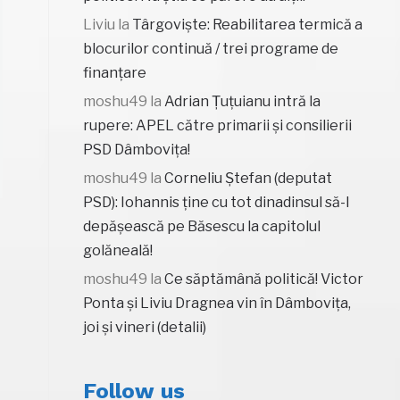
Liviu
la
Târgoviște: Reabilitarea termică a
blocurilor continuă / trei programe de
finanțare
moshu49
la
Adrian Țuțuianu intră la
rupere: APEL către primarii și consilierii
PSD Dâmbovița!
moshu49
la
Corneliu Ștefan (deputat
PSD): Iohannis ține cu tot dinadinsul să-l
depășească pe Băsescu la capitolul
golăneală!
moshu49
la
Ce săptămână politică! Victor
Ponta și Liviu Dragnea vin în Dâmbovița,
joi și vineri (detalii)
Follow us