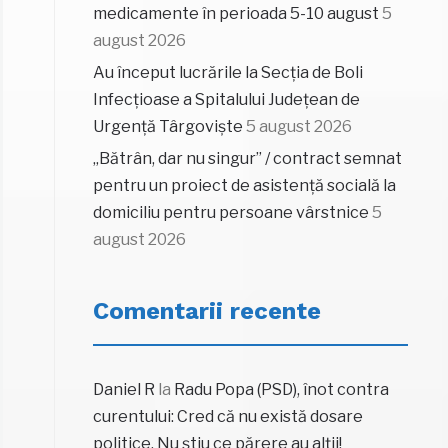
medicamente în perioada 5-10 august
5
august 2026
Au început lucrările la Secția de Boli
Infecțioase a Spitalului Județean de
Urgență Târgoviște
5 august 2026
„Bătrân, dar nu singur” / contract semnat
pentru un proiect de asistență socială la
domiciliu pentru persoane vârstnice
5
august 2026
Comentarii recente
Daniel R
la
Radu Popa (PSD), înot contra
curentului: Cred că nu există dosare
politice. Nu știu ce părere au alții!