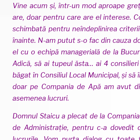
Vine acum și, într-un mod aproape greț
are, doar pentru care are el interese.
schimbată pentru neîndeplinirea criter
înainte. N-am putut s-o fac din cauza do
el cu o echipă managerială de la Bucur
Adică, să ai tupeul ăsta… ai 4 consilier
băgat în Consiliul Local Municipal, și să
doar pe Compania de Apă am avut discu
asemenea lucruri.
Domnul Staicu a plecat de la Compania
de Administrație, pentru c-a dovedit 
lucrurile. Vom purta dialog cu toate 