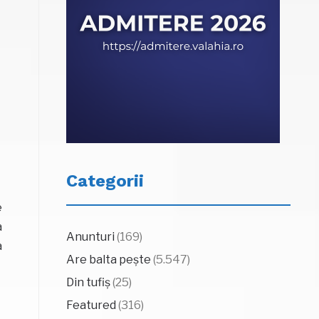
Categorii
e
a
Anunturi
(169)
a
Are balta pește
(5.547)
Din tufiș
(25)
Featured
(316)