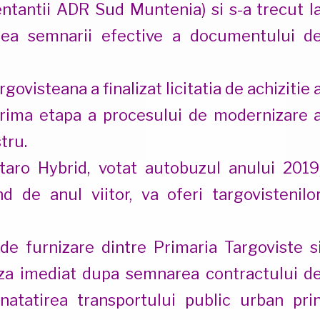
zentantii ADR Sud Muntenia) si s-a trecut l
ntea semnarii efective a documentului d
ovisteana a finalizat licitatia de achizitie 
rima etapa a procesului de modernizare 
tru.
aro Hybrid, votat autobuzul anului 2019
d de anul viitor, va oferi targovistenilo
e furnizare dintre Primaria Targoviste s
za imediat dupa semnarea contractului d
natatirea transportului public urban pri