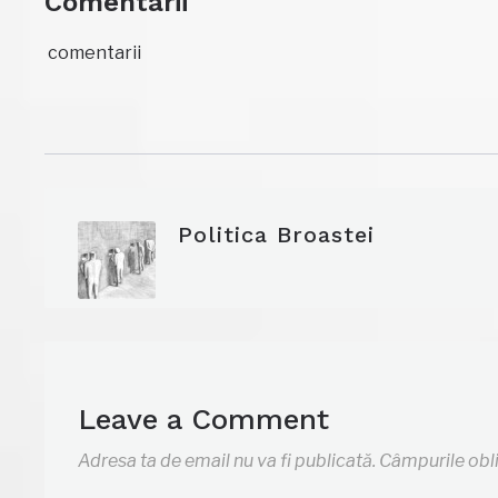
Comentarii
comentarii
Politica Broastei
Leave a Comment
Adresa ta de email nu va fi publicată.
Câmpurile obl