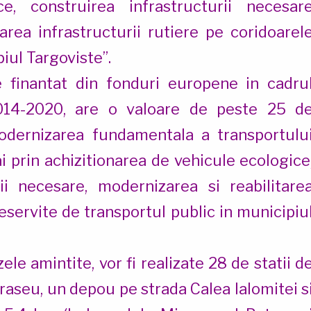
e, construirea infrastructurii necesar
tarea infrastructurii rutiere pe coridoarel
iul Targoviste”.
 finantat din fonduri europene in cadru
014-2020, are o valoare de peste 25 d
odernizarea fundamentala a transportulu
 prin achizitionarea de vehicule ecologice
ii necesare, modernizarea si reabilitare
deservite de transportul public in municipiu
le amintite, vor fi realizate 28 de statii d
 traseu, un depou pe strada Calea Ialomitei s