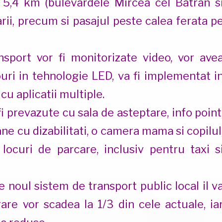
de 5,4 km (bulevardele Mircea cel Batran s
arii, precum si pasajul peste calea ferata p
nsport vor fi monitorizate video, vor ave
ri in tehnologie LED, va fi implementat i
u aplicatii multiple.
i prevazute cu sala de asteptare, info point
ne cu dizabilitati, o camera mama si copilul
locuri de parcare, inclusiv pentru taxi s
 noul sistem de transport public local il v
rare vor scadea la 1/3 din cele actuale, ia