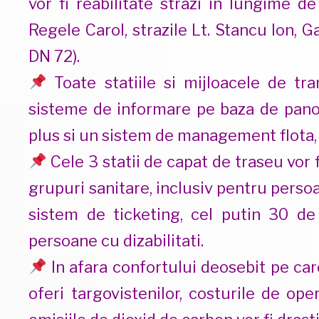
vor fi reabilitate strazi in lungime 
Regele Carol, strazile Lt. Stancu Ion, G
DN 72).
Toate statiile si mijloacele de tra
sisteme de informare pe baza de panou
plus si un sistem de management flota, c
Cele 3 statii de capat de traseu vor f
grupuri sanitare, inclusiv pentru persoa
sistem de ticketing, cel putin 30 de 
persoane cu dizabilitati.
In afara confortului deosebit pe care
oferi targovistenilor, costurile de ope