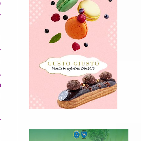
e
e
l
e
i
,
a
l
e
i