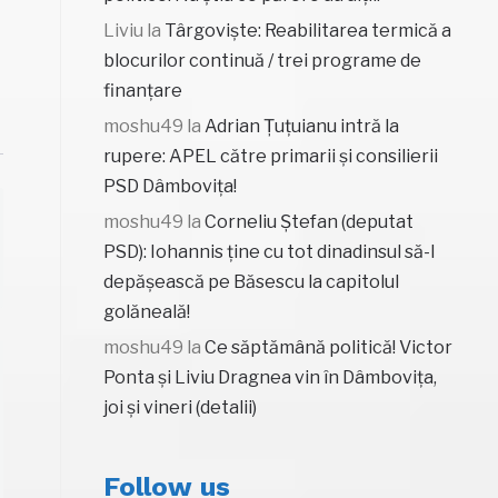
Liviu
la
Târgoviște: Reabilitarea termică a
blocurilor continuă / trei programe de
finanțare
moshu49
la
Adrian Țuțuianu intră la
rupere: APEL către primarii și consilierii
PSD Dâmbovița!
moshu49
la
Corneliu Ștefan (deputat
PSD): Iohannis ține cu tot dinadinsul să-l
depășească pe Băsescu la capitolul
golăneală!
moshu49
la
Ce săptămână politică! Victor
Ponta și Liviu Dragnea vin în Dâmbovița,
joi și vineri (detalii)
Follow us