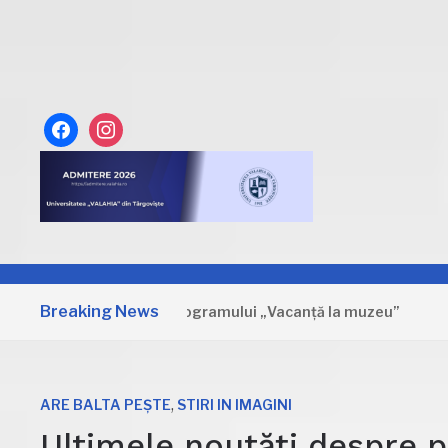
facebook
instagram
Breaking News
Primele zile ale programului „Vacanță la muzeu”
4 ZILE 
,
ARE BALTA PEȘTE
STIRI IN IMAGINI
Ultimele noutăți despre p