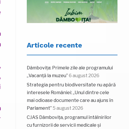
i
e
a
n
Articole recente
,
Dâmbovița: Primele zile ale programului
,
„Vacanță la muzeu”
6 august 2026
Strategia pentru biodiversitate nu apără
i
interesele României: „Unul dintre cele
mai odioase documente care au ajuns în
a
Parlament”
5 august 2026
CJAS Dâmbovița, programul întâlnirilor
r
cu furnizorii de servicii medicale și