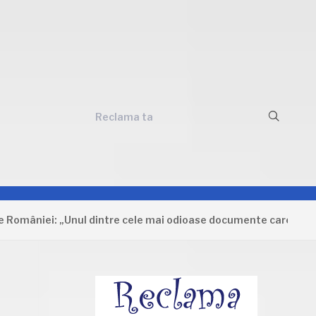
Reclama ta
iei: „Unul dintre cele mai odioase documente care au ajuns în