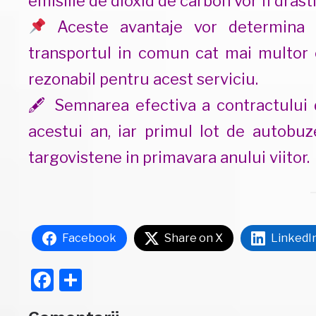
emisiile de dioxid de carbon vor fi drast
Aceste avantaje vor determina pos
transportul in comun cat mai multor c
rezonabil pentru acest serviciu.
🖋
Semnarea efectiva a contractului de
acestui an, iar primul lot de autobuz
targovistene in primavara anului viitor.
Facebook
Share on X
LinkedI
Facebook
Partajează