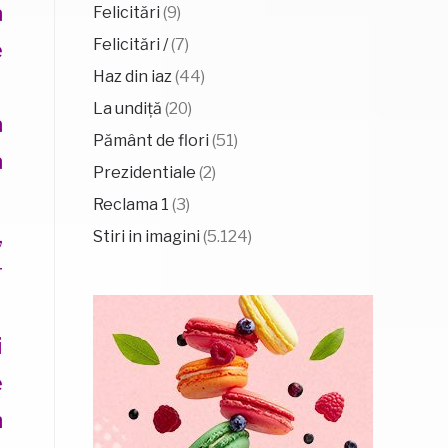
a
Felicitări
(9)
Felicitări /
(7)
e
Haz din iaz
(44)
La undiță
(20)
a
Pământ de flori
(51)
a
Prezidentiale
(2)
Reclama 1
(3)
,
Stiri in imagini
(5.124)
r
i
e
n