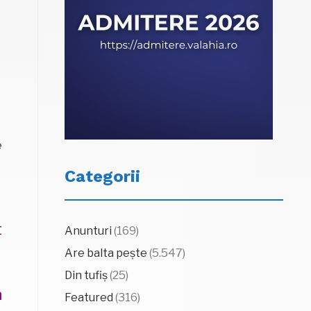
e
Categorii
t
Anunturi
(169)
Are balta pește
(5.547)
Din tufiș
(25)
n
Featured
(316)