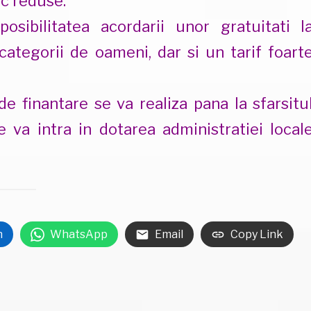
ic reduse.
ibilitatea acordarii unor gratuitati l
ategorii de oameni, dar si un tarif foart
 finantare se va realiza pana la sfarsitu
e va intra in dotarea administratiei local
n
WhatsApp
Email
Copy Link