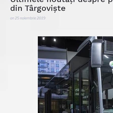
din Târgoviște
on
25 noiembrie 2019