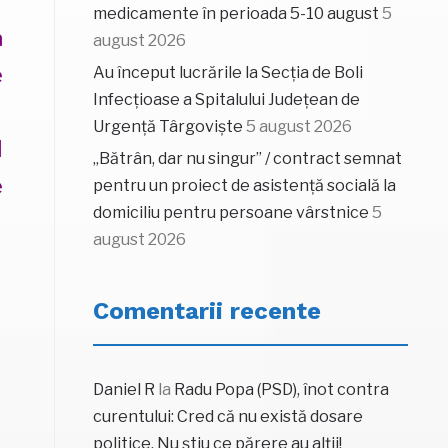
medicamente în perioada 5-10 august
5
a
august 2026
e
Au început lucrările la Secția de Boli
Infecțioase a Spitalului Județean de
Urgență Târgoviște
5 august 2026
l
„Bătrân, dar nu singur” / contract semnat
e
pentru un proiect de asistență socială la
domiciliu pentru persoane vârstnice
5
august 2026
Comentarii recente
Daniel R
la
Radu Popa (PSD), înot contra
curentului: Cred că nu există dosare
politice. Nu știu ce părere au alții!