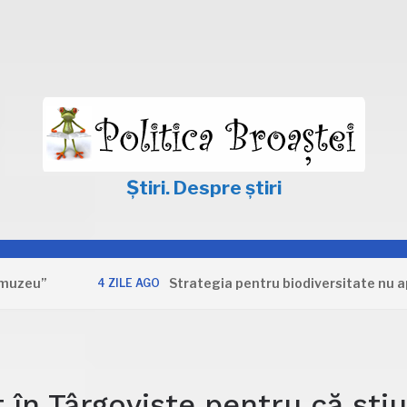
Știri. Despre știri
Strategia pentru biodiversitate nu apără in
4 ZILE AGO
 în Târgoviște pentru că ști