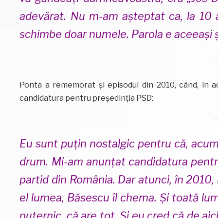
adevărat. Nu m-am așteptat ca, la 10 
schimbe doar numele. Parola e aceeași 
Ponta a rememorat și episodul din 2010, când, în ac
candidatura pentru președinția PSD:
Eu sunt puțin nostalgic pentru că, acum
drum. Mi-am anunțat candidatura pentru
partid din România. Dar atunci, în 2010
el lumea, Băsescu îl chema. Și toată lu
puternic, că are tot. Și eu cred că de ai