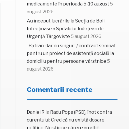
medicamente în perioada 5-10 august
5
august 2026
Au început lucrările la Secția de Boli
Infecțioase a Spitalului Județean de
Urgență Târgoviște
5 august 2026
„Bătrân, dar nu singur” / contract semnat
pentru un proiect de asistență socială la
domiciliu pentru persoane vârstnice
5
august 2026
Comentarii recente
Daniel R
la
Radu Popa (PSD), înot contra
curentului: Cred că nu există dosare
politice. Nu știu ce părere au alții!