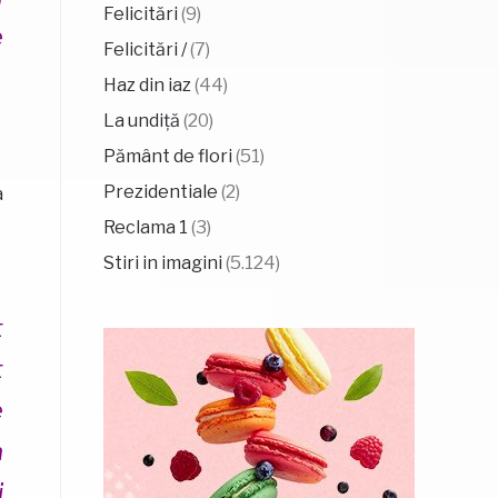
Felicitări
(9)
e
Felicitări /
(7)
Haz din iaz
(44)
La undiță
(20)
Pământ de flori
(51)
Prezidentiale
(2)
a
Reclama 1
(3)
Stiri in imagini
(5.124)
t
t
e
a
j