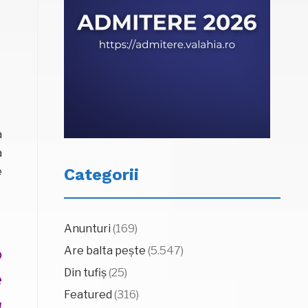
a
a
e
Categorii
Anunturi
(169)
Are balta pește
(5.547)
o
Din tufiș
(25)
e
Featured
(316)
u