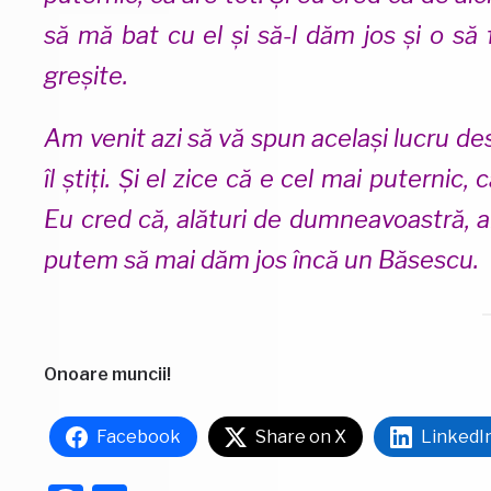
să mă bat cu el și să-l dăm jos și o să
greșite.
Am venit azi să vă spun același lucru d
îl știți. Și el zice că e cel mai puterni
Eu cred că, alături de dumneavoastră, a
putem să mai dăm jos încă un Băsescu.
Onoare muncii!
Facebook
Share on X
LinkedI