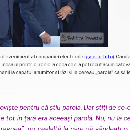
ul eveniment al campaniei electorale (
galerie foto
). Când 
 mesajul printr-o ironie la ceea ce s-a petrecut acum câtev
amenii la capătul anumitor străzi și le cereau „parola” ca să l
viște pentru că știu parola. Dar știți de ce-
e tot în țară era aceeași parolă. Nu, nu la c
ragnea”, nu cealaltă la care vă gândeați c