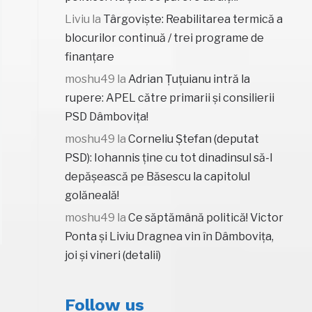
Liviu
la
Târgoviște: Reabilitarea termică a
blocurilor continuă / trei programe de
finanțare
moshu49
la
Adrian Țuțuianu intră la
rupere: APEL către primarii și consilierii
PSD Dâmbovița!
moshu49
la
Corneliu Ștefan (deputat
PSD): Iohannis ține cu tot dinadinsul să-l
depășească pe Băsescu la capitolul
golăneală!
moshu49
la
Ce săptămână politică! Victor
Ponta și Liviu Dragnea vin în Dâmbovița,
joi și vineri (detalii)
Follow us