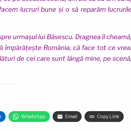
 facem lucruri bune și o să reparăm lucruril
espre urmașul lui Băsescu. Dragnea îl cheamă
c, că împărățește România, că face tot ce vrea
lături de cei care sunt lângă mine, pe scenă
n
WhatsApp
Email
Copy Link