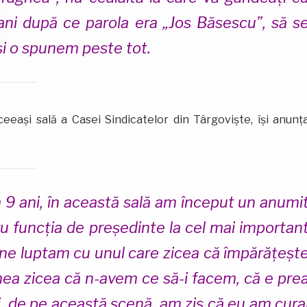
ani după ce parola era „Jos Băsescu”, să s
și o spunem peste tot.
eeași sală a Casei Sindicatelor din Târgoviște, își anunț
 9 ani, în această sală am început un anumi
 funcția de președinte la cel mai importan
, ne luptam cu unul care zicea că împărățeșt
mea zicea că n-avem ce să-i facem, că e pre
ci, de pe această scenă, am zis că eu am cura