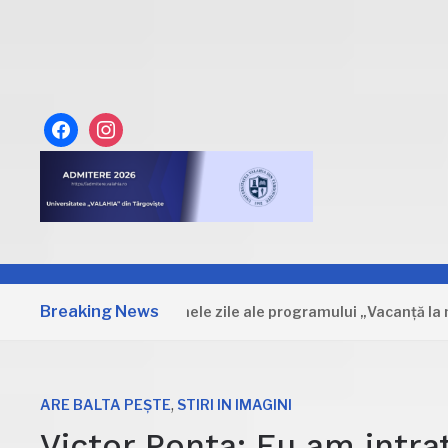
facebook
instagram
Breaking News
Dâmbovița: Primele zile ale programului „Vacanță la muzeu”
,
ARE BALTA PEȘTE
STIRI IN IMAGINI
Victor Ponta: Eu am intrat