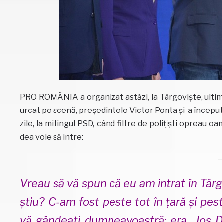
PRO ROMÂNIA a organizat astăzi, la Târgoviște, ultim
urcat pe scenă, președintele Victor Ponta și-a început
zile, la mitingul PSD, când filtre de polițiști opreau o
dea voie să intre:
Vreau să vă spun că eu am intrat în Târgo
știu? C-am fost peste tot în țară și pest
vă gândeați dumneavoastră; era „Jos D