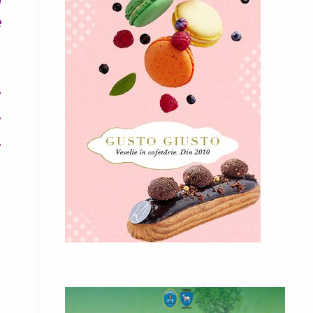
e
,
.
,