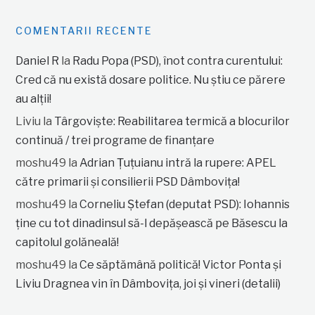
COMENTARII RECENTE
Daniel R
la
Radu Popa (PSD), înot contra curentului:
Cred că nu există dosare politice. Nu știu ce părere
au alții!
Liviu
la
Târgoviște: Reabilitarea termică a blocurilor
continuă / trei programe de finanțare
moshu49
la
Adrian Țuțuianu intră la rupere: APEL
către primarii și consilierii PSD Dâmbovița!
moshu49
la
Corneliu Ștefan (deputat PSD): Iohannis
ține cu tot dinadinsul să-l depășească pe Băsescu la
capitolul golăneală!
moshu49
la
Ce săptămână politică! Victor Ponta și
Liviu Dragnea vin în Dâmbovița, joi și vineri (detalii)