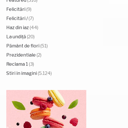
Featured
(316)
Felicitări
(9)
Felicitări /
(7)
Haz din iaz
(44)
La undiță
(20)
Pământ de flori
(51)
Prezidentiale
(2)
Reclama 1
(3)
Stiri in imagini
(5.124)