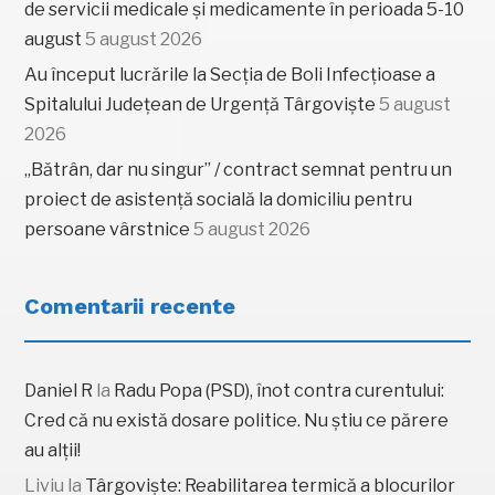
de servicii medicale și medicamente în perioada 5-10
august
5 august 2026
Au început lucrările la Secția de Boli Infecțioase a
Spitalului Județean de Urgență Târgoviște
5 august
2026
„Bătrân, dar nu singur” / contract semnat pentru un
proiect de asistență socială la domiciliu pentru
persoane vârstnice
5 august 2026
Comentarii recente
Daniel R
la
Radu Popa (PSD), înot contra curentului:
Cred că nu există dosare politice. Nu știu ce părere
au alții!
Liviu
la
Târgoviște: Reabilitarea termică a blocurilor