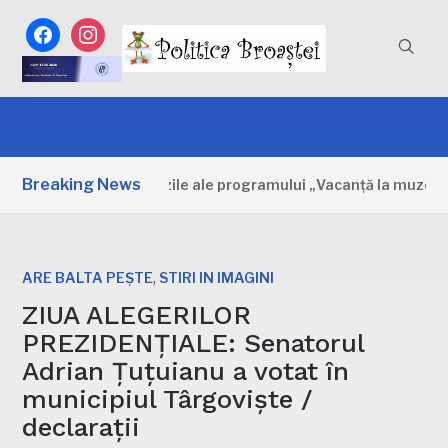
facebook
instagram
Breaking News
mbovița: Primele zile ale programului „Vacanță la muzeu”
,
ARE BALTA PEȘTE
STIRI IN IMAGINI
ZIUA ALEGERILOR
PREZIDENȚIALE: Senatorul
Adrian Țuțuianu a votat în
municipiul Târgoviște /
declarații