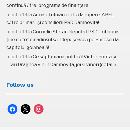
continuă / trei programe de finanțare
moshu49
la
Adrian Țuțuianu intră la rupere: APEL
către primarii și consilierii PSD Dâmbovița!
moshu49
la
Corneliu Ștefan (deputat PSD): Iohannis
ține cu tot dinadinsul să-l depășească pe Băsescu la
capitolul golăneală!
moshu49
la
Ce săptămână politică! Victor Ponta și
Liviu Dragnea vin în Dâmbovița, joi și vineri (detalii)
Follow us
facebook
x
instagram