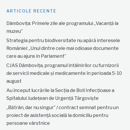
ARTICOLE RECENTE
Dâmbovița: Primele zile ale programului „Vacanță la
muzeu”
Strategia pentru biodiversitate nu apără interesele
României: „Unul dintre cele mai odioase documente
care au ajuns în Parlament”
CJAS Dâmbovița, programul întâlnirilor cu furnizorii
de servicii medicale și medicamente în perioada 5-10
august
Au început lucrările la Secția de Boli Infecțioase a
Spitalului Județean de Urgență Târgoviște
„Bătrân, dar nu singur” / contract semnat pentru un
proiect de asistență socială la domiciliu pentru
persoane vârstnice