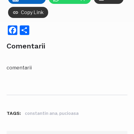
Copy Link
Facebook
Partajează
Comentarii
comentarii
TAGS:
,
constantin ana
pucioasa