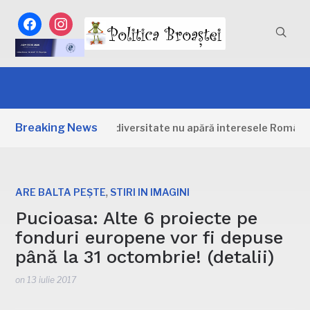
facebook
instagram
Breaking News
rategia pentru biodiversitate nu apără interesele României: „
,
ARE BALTA PEȘTE
STIRI IN IMAGINI
Pucioasa: Alte 6 proiecte pe
fonduri europene vor fi depuse
până la 31 octombrie! (detalii)
on
13 iulie 2017