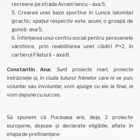
recreere pe strada Avram Iancu – axa 5;
Crearea unei baze sportive în Lunca Ialomiței
(practic, spațiul respectiv este, acum, o groapă de
gunoi)- axa 5;
Înființarea unui centru social pentru persoanele
vârstince, prin reabilitarea unei clădiri P+2, în
cartierul Filatură – axa 8.
Constantin Ana:
Sunt proiecte mari, proiecte
îndrăznețe și, în ciuda tuturor frânelor care ni se pun,
voluntar sau involuntar, vom ajunge cu ele la final, le
vom depune cu succes.
Să spunem că Pucioasa are, deja, 2 proiecte
europene, depuse și declarate eligibile, aflate în
etapa de prefinanțare: