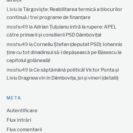
Liviu
la
Târgoviște: Reabilitarea termică a blocurilor
continuă / trei programe de finanțare
moshu49
la
Adrian Țuțuianu intră la rupere: APEL
către primarii și consilierii PSD Dâmbovița!
moshu49
la
Corneliu Ștefan (deputat PSD): Iohannis
ține cu tot dinadinsul să-l depășească pe Băsescu la
capitolul golăneală!
moshu49
la
Ce săptămână politică! Victor Ponta și
Liviu Dragnea vin în Dâmbovița, joi și vineri (detalii)
META
Autentificare
Flux intrări
Flux comentarii