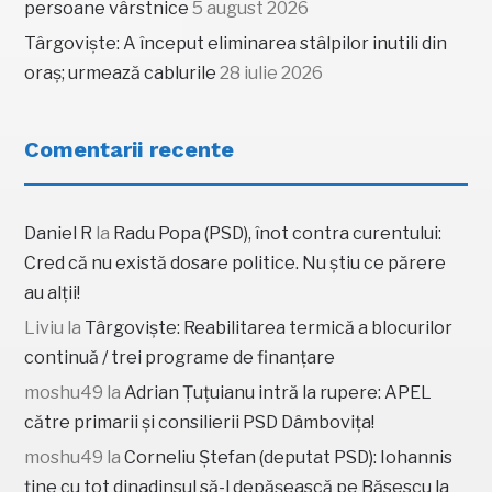
persoane vârstnice
5 august 2026
Târgoviște: A început eliminarea stâlpilor inutili din
oraș; urmează cablurile
28 iulie 2026
Comentarii recente
Daniel R
la
Radu Popa (PSD), înot contra curentului:
Cred că nu există dosare politice. Nu știu ce părere
au alții!
Liviu
la
Târgoviște: Reabilitarea termică a blocurilor
continuă / trei programe de finanțare
moshu49
la
Adrian Țuțuianu intră la rupere: APEL
către primarii și consilierii PSD Dâmbovița!
moshu49
la
Corneliu Ștefan (deputat PSD): Iohannis
ține cu tot dinadinsul să-l depășească pe Băsescu la