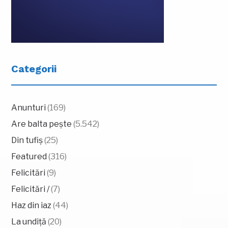
Categorii
Anunturi
(169)
Are balta pește
(5.542)
Din tufiș
(25)
Featured
(316)
Felicitări
(9)
Felicitări /
(7)
Haz din iaz
(44)
La undiță
(20)