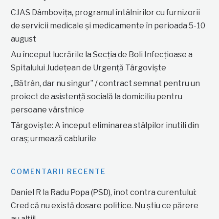
CJAS Dâmbovița, programul întâlnirilor cu furnizorii
de servicii medicale și medicamente în perioada 5-10
august
Au început lucrările la Secția de Boli Infecțioase a
Spitalului Județean de Urgență Târgoviște
„Bătrân, dar nu singur” / contract semnat pentru un
proiect de asistență socială la domiciliu pentru
persoane vârstnice
Târgoviște: A început eliminarea stâlpilor inutili din
oraș; urmează cablurile
COMENTARII RECENTE
Daniel R
la
Radu Popa (PSD), înot contra curentului:
Cred că nu există dosare politice. Nu știu ce părere
au alții!