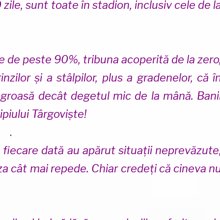
le, sunt toate în stadion, inclusiv cele de l
ie de peste 90%, tribuna acoperită de la zero
nzilor și a stâlpilor, plus a gradenelor, că î
 groasă decât degetul mic de la mână. Bani
piului Târgoviște!
.
 fiecare dată au apărut situații neprevăzute
za cât mai repede. Chiar credeți că cineva n