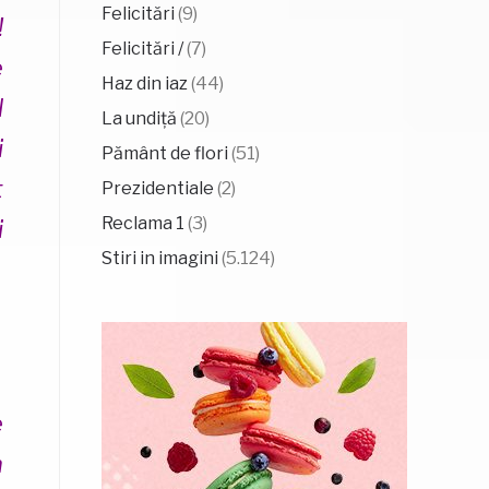
Felicitări
(9)
!
Felicitări /
(7)
e
Haz din iaz
(44)
l
La undiță
(20)
i
Pământ de flori
(51)
t
Prezidentiale
(2)
Reclama 1
(3)
i
Stiri in imagini
(5.124)
e
n