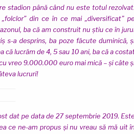
e stadion până când nu este totul rezolvat
folclor” din ce în ce mai „diversificat” p
zonul, ba că am construit nu știu ce în juru
iș s-a desprins, ba poze făcute duminică, ș
ba că lucrăm de 4, 5 sau 10 ani, ba că a costa
 cu vreo 9.000.000 euro mai mică – și câte ș
âteva lucruri!
 fost dat pe data de 27 septembrie 2019. Est
eea ce ne-am propus și nu vreau să mă uit î