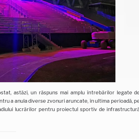
ostat, astăzi, un răspuns mai amplu întrebărilor legate d
tru a anula diverse zvonuri aruncate, în ultima perioadă, p
tadiului lucrărilor pentru proiectul sportiv de infrastructur