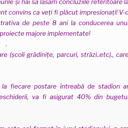
ile și hai să lăsăm concluziile referitoare l
t convins ca veți fi plăcut impresionați! V-
rativa de peste 8 ani la conducerea unu
e proiecte majore implementate!
.
e (școli grădinițe, parcuri, străzi..etc)., car
.
la fiecare postare întreabă de stadion a
hiderii, va fi asigurat 40% din bugetu