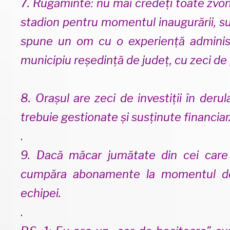
7. Rugăminte: nu mai credeți toate zvonur
stadion pentru momentul inaugurării, sun
spune un om cu o experiență administ
municipiu reședință de județ, cu zeci d
8. Orașul are zeci de investiții în derular
trebuie gestionate și susținute financiar
.
9. Dacă măcar jumătate din cei care 
cumpăra abonamente la momentul desc
echipei.
.