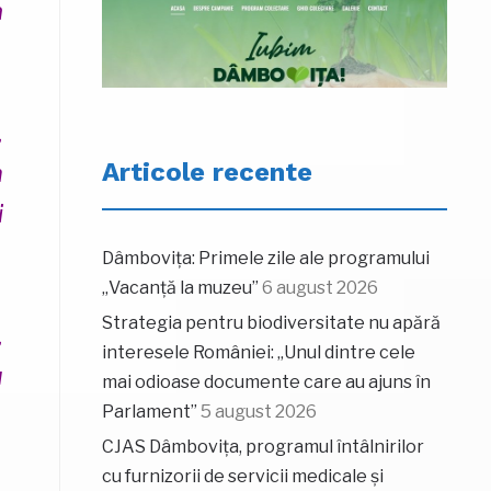
a
,
Articole recente
n
i
Dâmbovița: Primele zile ale programului
„Vacanță la muzeu”
6 august 2026
Strategia pentru biodiversitate nu apără
,
interesele României: „Unul dintre cele
u
mai odioase documente care au ajuns în
Parlament”
5 august 2026
CJAS Dâmbovița, programul întâlnirilor
cu furnizorii de servicii medicale și