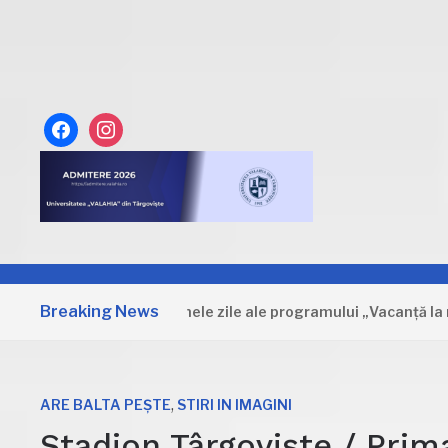
facebook
instagram
Breaking News
Dâmbovița: Primele zile ale programului „Vacanță la muzeu”
,
ARE BALTA PEȘTE
STIRI IN IMAGINI
Stadion Târgoviște / Prima