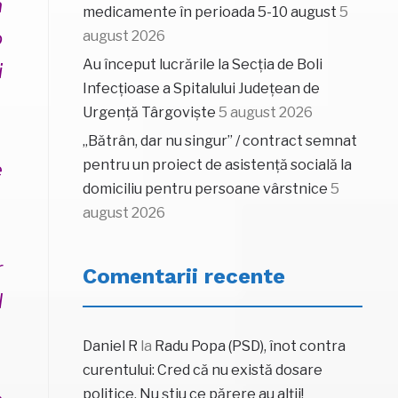
a
medicamente în perioada 5-10 august
5
o
august 2026
Au început lucrările la Secția de Boli
i
Infecțioase a Spitalului Județean de
Urgență Târgoviște
5 august 2026
„Bătrân, dar nu singur” / contract semnat
pentru un proiect de asistență socială la
e
domiciliu pentru persoane vârstnice
5
august 2026
r
Comentarii recente
l
Daniel R
la
Radu Popa (PSD), înot contra
curentului: Cred că nu există dosare
politice. Nu știu ce părere au alții!