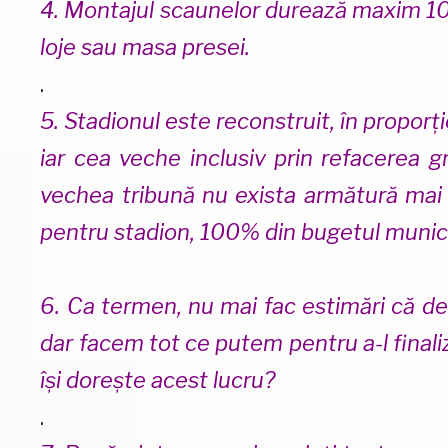
4. Montajul scaunelor durează maxim 10 zi
loje sau masa presei.
.
5. Stadionul este reconstruit, în proporț
iar cea veche inclusiv prin refacerea gri
vechea tribună nu exista armătură mai
pentru stadion, 100% din bugetul munici
6. Ca termen, nu mai fac estimări că de
dar facem tot ce putem pentru a-l finali
își dorește acest lucru?
.