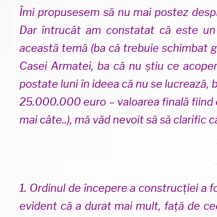
Îmi propusesem să nu mai postez despr
Dar întrucât am constatat că este un „
această temă (ba că trebuie schimbat ga
Casei Armatei, ba că nu știu ce acoper
postate luni în ideea că nu se lucrează, 
25.000.000 euro – valoarea finală fiind
mai câte..), mă văd nevoit să să clarific c
1. Ordinul de începere a construcției a
evident că a durat mai mult, față de c