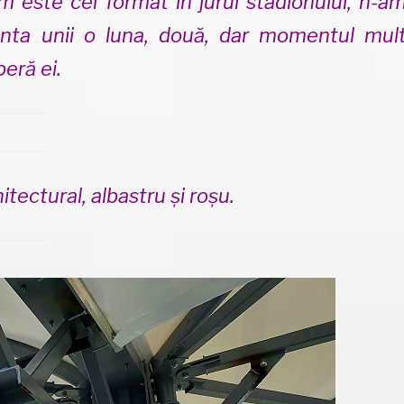
m este cel format în jurul stadionului, n-a
nta unii o luna, două, dar momentul mul
eră ei.
itectural, albastru și roșu.