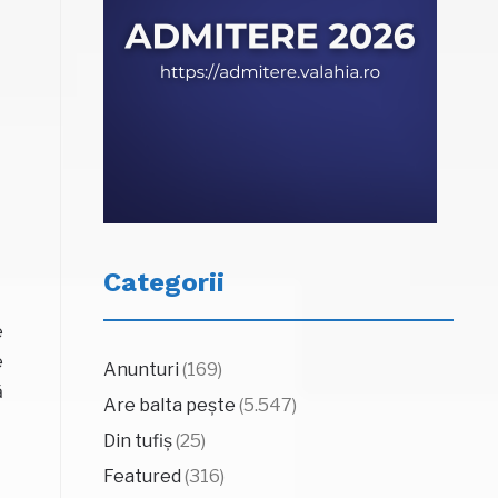
Categorii
e
e
Anunturi
(169)
ă
Are balta pește
(5.547)
Din tufiș
(25)
Featured
(316)