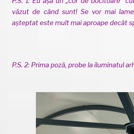
P.S. 1: Eu așa un „cor de bocitoare” cu
văzut de când sunt! Se vor mai lame
așteptat este mult mai aproape decât sp
P.S. 2: Prima poză, probe la iluminatul arh