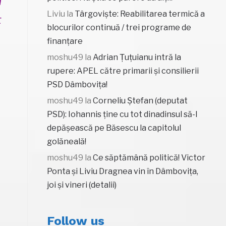
m
Liviu
la
Târgoviște: Reabilitarea termică a
t
blocurilor continuă / trei programe de
finanțare
moshu49
la
Adrian Țuțuianu intră la
rupere: APEL către primarii și consilierii
PSD Dâmbovița!
moshu49
la
Corneliu Ștefan (deputat
PSD): Iohannis ține cu tot dinadinsul să-l
depășească pe Băsescu la capitolul
golăneală!
moshu49
la
Ce săptămână politică! Victor
Ponta și Liviu Dragnea vin în Dâmbovița,
joi și vineri (detalii)
Follow us